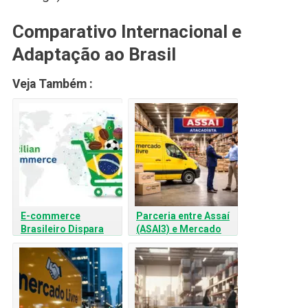
Comparativo Internacional e
Adaptação ao Brasil
Veja Também :
E-commerce
Parceria entre Assaí
Brasileiro Dispara
(ASAI3) e Mercado
18%: Análise
Livre (MELI34):
Completa e Impactos
Santander Projeta
nos Investimentos
Salto de Escala e
Eficiência