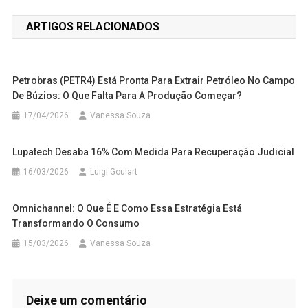
de
ARTIGOS RELACIONADOS
Post
Petrobras (PETR4) Está Pronta Para Extrair Petróleo No Campo
De Búzios: O Que Falta Para A Produção Começar?
17/04/2026
Vanessa Souza
Lupatech Desaba 16% Com Medida Para Recuperação Judicial
16/03/2026
Luigi Goulart
Omnichannel: O Que É E Como Essa Estratégia Está
Transformando O Consumo
15/03/2026
Vanessa Souza
Deixe um comentário