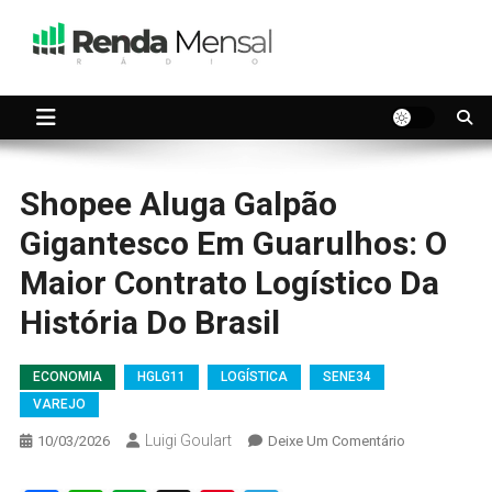
Skip
to
content
Seu dinheiro trabalhando por você.
Renda Mensal
Shopee Aluga Galpão
Gigantesco Em Guarulhos: O
Maior Contrato Logístico Da
História Do Brasil
ECONOMIA
HGLG11
LOGÍSTICA
SENE34
VAREJO
Luigi Goulart
On
10/03/2026
Deixe Um Comentário
Shopee
Aluga