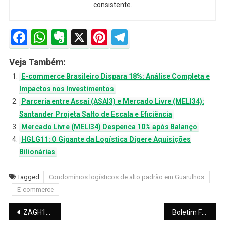
consistente.
Facebook
WhatsApp
Evernote
X
Pinterest
Telegram
Veja Também:
E-commerce Brasileiro Dispara 18%: Análise Completa e
Impactos nos Investimentos
Parceria entre Assaí (ASAI3) e Mercado Livre (MELI34):
Santander Projeta Salto de Escala e Eficiência
Mercado Livre (MELI34) Despenca 10% após Balanço
HGLG11: O Gigante da Logística Digere Aquisições
Bilionárias
Tagged
Condomínios logísticos de alto padrão em Guarulhos
E-commerce
Navegação
ZAGH11: Dividendos de Março de 2026 e Estratégia de Reciclagem de Ativos
Boletim Focus: O Guia Completo sobre o Relatório que Move o Mercado Financeiro