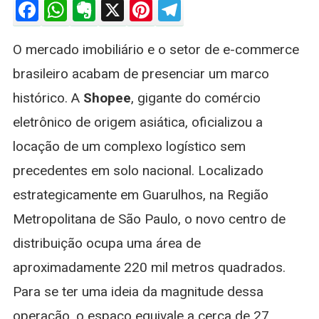
Facebook
WhatsApp
Evernote
X
Pinterest
Telegram
Galpão
Gigantesco
O mercado imobiliário e o setor de e-commerce
Em
Guarulhos:
brasileiro acabam de presenciar um marco
O
histórico. A
Shopee
, gigante do comércio
Maior
Contrato
eletrônico de origem asiática, oficializou a
Logístico
locação de um complexo logístico sem
Da
História
precedentes em solo nacional. Localizado
Do
estrategicamente em Guarulhos, na Região
Brasil
Metropolitana de São Paulo, o novo centro de
distribuição ocupa uma área de
aproximadamente 220 mil metros quadrados.
Para se ter uma ideia da magnitude dessa
operação, o espaço equivale a cerca de 27