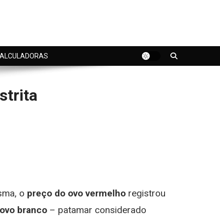
ALCULADORAS
trita
sma, o
preço do ovo vermelho
registrou
 ovo branco
– patamar considerado