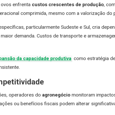
scondem o Dinheiro
das Lajes
e ovos enfrenta
custos crescentes de produção
, co
a Crise
Corporativas
racional comprimida, mesmo com a valorização do pr
specíficas, particularmente Sudeste e Sul, cria depen
 de maior demanda. Custos de transporte e armazena
pansão da capacidade produtiva
como estratégia de 
sistente.
mpetitividade
ções, operadores do
agronegócio
monitoram impactos d
ações ou benefícios fiscais podem alterar significat