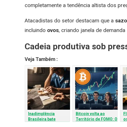
completamente a tendência altista dos pre
Atacadistas do setor destacam que a
sazo
incluindo
ovos
, criando janela de demanda
Cadeia produtiva sob pres
Veja Também :
Inadimplência
Bitcoin volta ao
Fl
Brasileira bate
Território de FOMO: O
o
Recorde: Por que o
que esperar após os
I