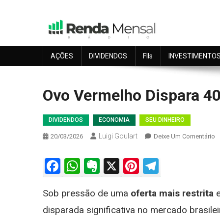
Skip
to
content
Seu dinheiro trabalhando por você.
Renda Mensal
AÇÕES
DIVIDENDOS
FIIs
INVESTIMENTO
Ovo Vermelho Dispara 40
DIVIDENDOS
ECONOMIA
SEU DINHEIRO
Luigi Goulart
O
20/03/2026
Deixe Um Comentário
O
V
Facebook
WhatsApp
Evernote
X
Pinterest
Telegra
D
4
Sob pressão de uma
oferta mais restrita
e
S
B
disparada significativa no mercado brasilei
C