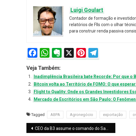
Luigi Goulart
Contador de formação e investidor 
relatórios de FIIs com o olhar téc
para construir renda passiva consi
Facebook
WhatsApp
Evernote
X
Pinterest
Telegra
Veja Também:
Inadimplência Brasileira bate Recorde: Por que o 
Bitcoin volta ao Território de FOMO: O que espera
Flight to Quality: Onde os Grandes Investidores E
Mercado de Escritórios em São Paulo: O Fenômen
Tagged
ABPA
Agronegócio
exportação
o
Navegação
CEO da B3 assume o comando do Santander: o que esperar dessa dança das cadeiras no mercado financeiro