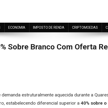
S
ECONOMIA
IMPOSTO DE RENDA
CRIPTOMOEDAS
C
% Sobre Branco Com Oferta Res
n
vo
ermelho
m
ispara
0%
 demanda estruturalmente aquecida durante a Quare
obre
ranco
ro, estabelecendo diferencial superior a
40% sobre o
om