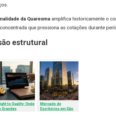
ços.
nalidade da Quaresma
amplifica historicamente o 
 concentrada que pressiona as cotações durante perío
são estrutural
ight to Quality: Onde
Mercado de
s Grandes
Escritórios em São
nvestidores
Paulo: O Fenômeno