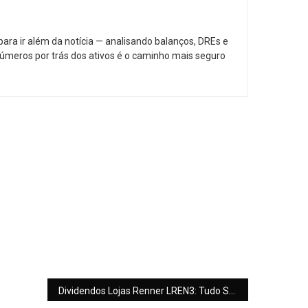
ara ir além da notícia — analisando balanços, DREs e
 números por trás dos ativos é o caminho mais seguro
Dividendos Lojas Renner LREN3: Tudo Sobre o Novo Pagamento de R$ 217,4 Milhões