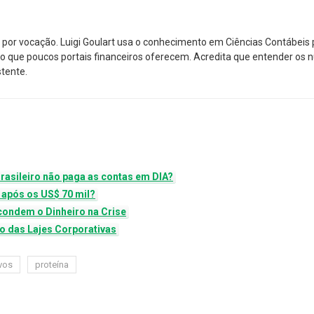
por vocação. Luigi Goulart usa o conhecimento em Ciências Contábeis p
nico que poucos portais financeiros oferecem. Acredita que entender os
stente.
m
Brasileiro não paga as contas em DIA?
r após os US$ 70 mil?
scondem o Dinheiro na Crise
o das Lajes Corporativas
vos
proteína