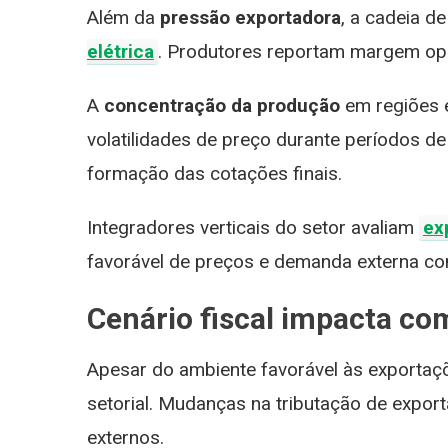
Brasileiro não paga as
US$ 70 mil?
E
Além da
pressão exportadora
, a cadeia d
contas em DIA?
n
elétrica
. Produtores reportam margem ope
A
concentração da produção
em regiões e
volatilidades de preço durante períodos
formação das cotações finais.
Integradores verticais do setor avaliam
ex
favorável de preços e demanda externa con
Cenário fiscal impacta co
Apesar do ambiente favorável às exporta
setorial. Mudanças na tributação de export
externos.