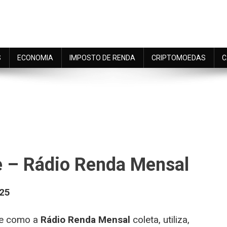
S
ECONOMIA
IMPOSTO DE RENDA
CRIPTOMOEDAS
C
m
de – Rádio Renda Mensal
025
eve como a
Rádio Renda Mensal
coleta, utiliza,