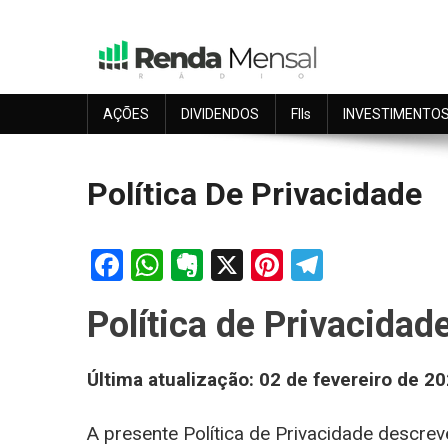
Skip
to
content
Seu dinheiro trabalhando por você.
Renda Mensal
AÇÕES
DIVIDENDOS
FIIs
INVESTIMENTO
Política De Privacidade
Facebook
WhatsApp
Evernote
X
Pinterest
Telegra
Política de Privacida
Última atualização: 02 de fevereiro de 2
A presente Política de Privacidade descr