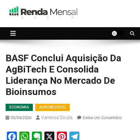
Skip
to
content
Seu dinheiro trabalhando por você.
Renda Mensal
BASF Conclui Aquisição Da
AgBiTech E Consolida
Liderança No Mercado De
Bioinsumos
ECONOMIA
AGRONEGÓCIO
Vanessa Souza
On
05/04/2026
Deixe Um Comentário
BASF
Conclui
Facebook
WhatsApp
Evernote
X
Pinterest
Telegram
Aquisição