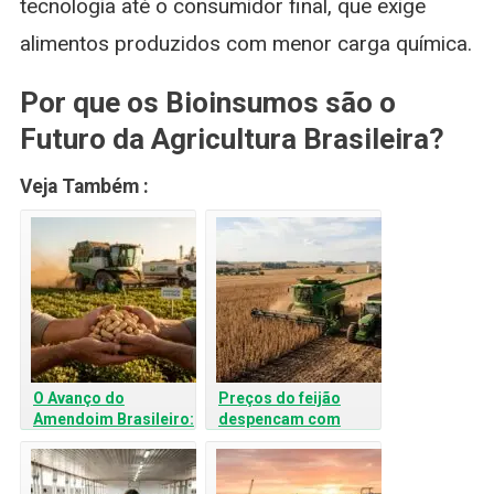
tecnologia até o consumidor final, que exige
alimentos produzidos com menor carga química.
Por que os Bioinsumos são o
Futuro da Agricultura Brasileira?
Veja Também :
O Avanço do
Preços do feijão
Amendoim Brasileiro:
despencam com
Por que Produtores
colheita avançada no
Argentinos estão no
Brasil
Interior de SP