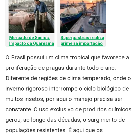
Mercado de Suínos:
Supergasbras realiza
Impacto da Quaresma
primeira importação
e Perspectivas para o
de gás liquefeito
Setor
renovável no Brasil:
O Brasil possui um clima tropical que favorece a
Um marco para a
proliferação de pragas durante todo o ano.
descarbonização
Diferente de regiões de clima temperado, onde o
inverno rigoroso interrompe o ciclo biológico de
muitos insetos, por aqui o manejo precisa ser
constante. O uso exclusivo de produtos químicos
gerou, ao longo das décadas, o surgimento de
populações resistentes. É aqui que os