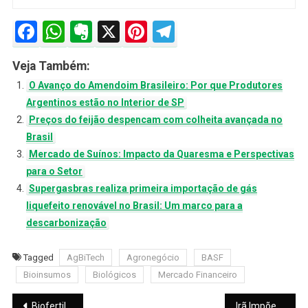
Facebook
WhatsApp
Evernote
X
Pinterest
Telegram
Veja Também:
O Avanço do Amendoim Brasileiro: Por que Produtores
Argentinos estão no Interior de SP
Preços do feijão despencam com colheita avançada no
Brasil
Mercado de Suínos: Impacto da Quaresma e Perspectivas
para o Setor
Supergasbras realiza primeira importação de gás
liquefeito renovável no Brasil: Um marco para a
descarbonização
Tagged
AgBiTech
Agronegócio
BASF
Bioinsumos
Biológicos
Mercado Financeiro
Navegação
Biofertilizante de Caranguejo: A Inovação que Transforma Resíduos em Lucro no Campo
Irã Impõe Nova Condição no Estreito de Hormuz e Ameaça Mar Vermelho