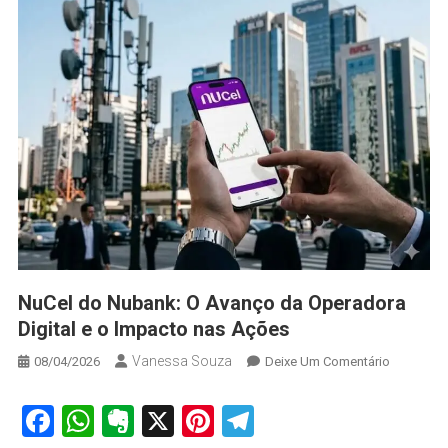
NuCel do Nubank: O Avanço da Operadora
Digital e o Impacto nas Ações
Vanessa Souza
On
08/04/2026
Deixe Um Comentário
NuCel
Do
Facebook
WhatsApp
Evernote
X
Pinterest
Telegram
Nubank: