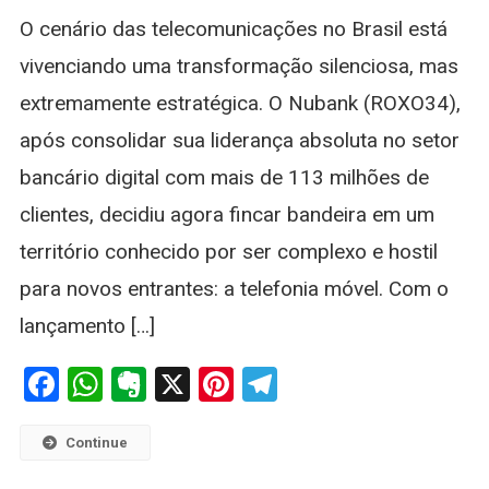
O
O cenário das telecomunicações no Brasil está
Avanço
Da
vivenciando uma transformação silenciosa, mas
Operador
extremamente estratégica. O Nubank (ROXO34),
Digital
E
após consolidar sua liderança absoluta no setor
O
bancário digital com mais de 113 milhões de
Impacto
Nas
clientes, decidiu agora fincar bandeira em um
Ações
território conhecido por ser complexo e hostil
para novos entrantes: a telefonia móvel. Com o
lançamento […]
Facebook
WhatsApp
Evernote
X
Pinterest
Telegram
Continue