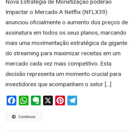
Nova Estratégia de Monetização poderão
Nas
Ações
Impactar o Mercado A Netflix (NFLX39)
E
anunciou oficialmente o aumento dos preços de
Estratégia
assinatura em todos os seus planos, marcando
mais uma movimentação estratégica da gigante
do streaming para maximizar receitas em um
mercado cada vez mais competitivo. Esta
decisão representa um momento crucial para
investidores que acompanham o setor […]
Facebook
WhatsApp
Evernote
X
Pinterest
Telegram
Continue