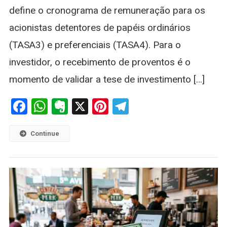
Ação
define o cronograma de remuneração para os
E
Prazos
acionistas detentores de papéis ordinários
(TASA3) e preferenciais (TASA4). Para o
investidor, o recebimento de proventos é o
momento de validar a tese de investimento […]
Facebook
WhatsApp
Evernote
X
Pinterest
Telegram
Continue