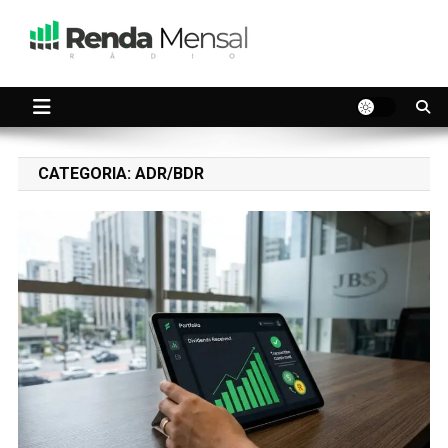
Skip
to
content
Seu dinheiro trabalhando por você.
Renda Mensal
CATEGORIA:
ADR/BDR