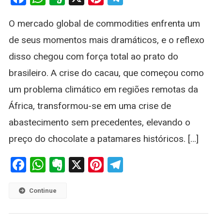
Cacau
Em
O mercado global de commodities enfrenta um
2026:
Por
de seus momentos mais dramáticos, e o reflexo
Que
disso chegou com força total ao prato do
O
Chocolate
brasileiro. A crise do cacau, que começou como
Virou
um problema climático em regiões remotas da
Item
De
África, transformou-se em uma crise de
Luxo?
abastecimento sem precedentes, elevando o
preço do chocolate a patamares históricos. […]
Facebook
WhatsApp
Evernote
X
Pinterest
Telegram
Continue