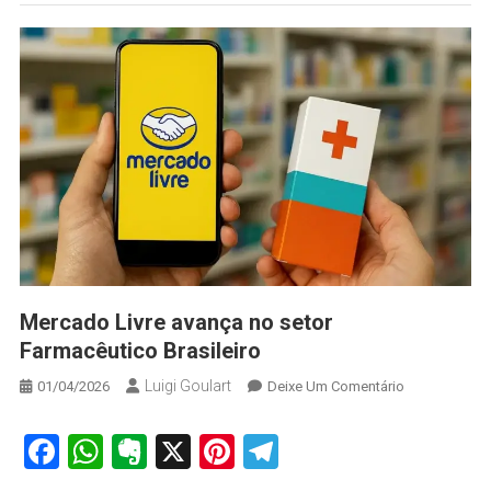
Mercado Livre avança no setor
Farmacêutico Brasileiro
Luigi Goulart
On
01/04/2026
Deixe Um Comentário
Mercado
Livre
Facebook
WhatsApp
Evernote
X
Pinterest
Telegram
Avança
No