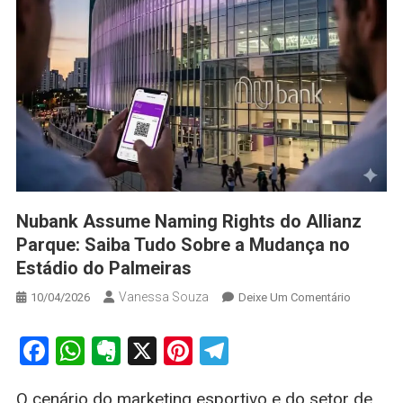
Nubank Assume Naming Rights do Allianz
Parque: Saiba Tudo Sobre a Mudança no
Estádio do Palmeiras
Vanessa Souza
On
10/04/2026
Deixe Um Comentário
Nubank
Assume
Facebook
WhatsApp
Evernote
X
Pinterest
Telegram
Naming
Rights
O cenário do marketing esportivo e do setor de
Do