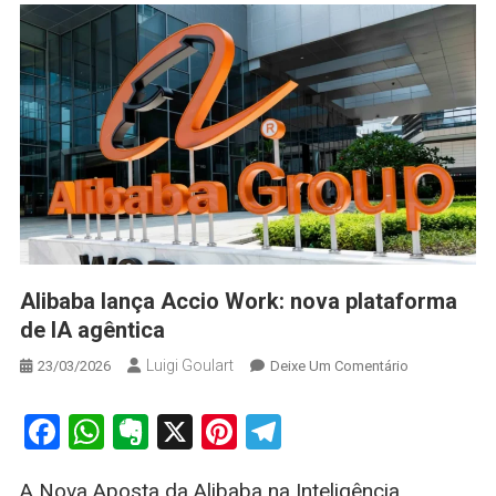
Alibaba lança Accio Work: nova plataforma
de IA agêntica
Luigi Goulart
On
23/03/2026
Deixe Um Comentário
Alibaba
Lança
Facebook
WhatsApp
Evernote
X
Pinterest
Telegram
Accio
Work:
A Nova Aposta da Alibaba na Inteligência
Nova