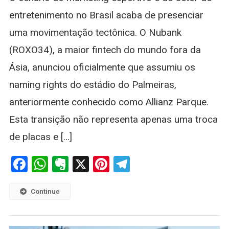
Allianz
entretenimento no Brasil acaba de presenciar
Parque:
uma movimentação tectônica. O Nubank
Saiba
Tudo
(ROXO34), a maior fintech do mundo fora da
Sobre
Ásia, anunciou oficialmente que assumiu os
A
Mudança
naming rights do estádio do Palmeiras,
No
anteriormente conhecido como Allianz Parque.
Estádio
Do
Esta transição não representa apenas uma troca
Palmeiras
de placas e […]
Facebook
WhatsApp
Evernote
X
Pinterest
Telegram
Continue