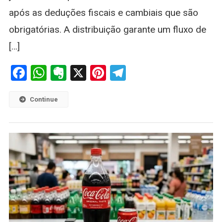
Por
após as deduções fiscais e cambiais que são
BDR
E
obrigatórias. A distribuição garante um fluxo de
A
[…]
Data
De
Facebook
WhatsApp
Evernote
X
Pinterest
Telegram
Pagament
Continue