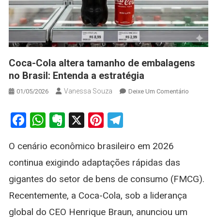
Coca-Cola altera tamanho de embalagens
no Brasil: Entenda a estratégia
Vanessa Souza
On
01/05/2026
Deixe Um Comentário
Coca-
Cola
Facebook
WhatsApp
Evernote
X
Pinterest
Telegram
Altera
Tamanho
O cenário econômico brasileiro em 2026
De
Embalage
continua exigindo adaptações rápidas das
No
gigantes do setor de bens de consumo (FMCG).
Brasil:
Entenda
Recentemente, a Coca-Cola, sob a liderança
A
global do CEO Henrique Braun, anunciou um
Estratégia