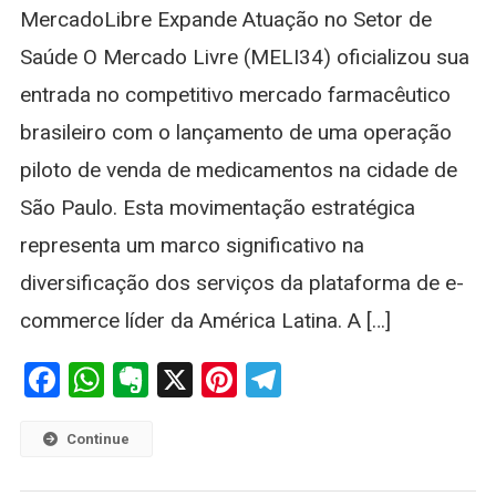
MercadoLibre Expande Atuação no Setor de
Setor
Farmacêutico
Saúde O Mercado Livre (MELI34) oficializou sua
Brasileiro
entrada no competitivo mercado farmacêutico
brasileiro com o lançamento de uma operação
piloto de venda de medicamentos na cidade de
São Paulo. Esta movimentação estratégica
representa um marco significativo na
diversificação dos serviços da plataforma de e-
commerce líder da América Latina. A […]
Facebook
WhatsApp
Evernote
X
Pinterest
Telegram
Continue