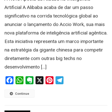
Plataforma
Artificial A Alibaba acaba de dar um passo
De
significativo na corrida tecnológica global ao
IA
Agêntica
anunciar o lançamento do Accio Work, sua mais
nova plataforma de inteligência artificial agêntica.
Esta iniciativa representa um marco importante
na estratégia da gigante chinesa para competir
diretamente com outras big techs no
desenvolvimento […]
Facebook
WhatsApp
Evernote
X
Pinterest
Telegram
Continue