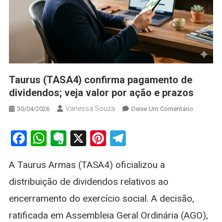
Taurus (TASA4) confirma pagamento de
dividendos; veja valor por ação e prazos
Vanessa Souza
On
30/04/2026
Deixe Um Comentário
Taurus
(TASA4)
Facebook
WhatsApp
Evernote
X
Pinterest
Telegram
Confirma
Pagament
A Taurus Armas (TASA4) oficializou a
De
Dividendo
distribuição de dividendos relativos ao
Veja
encerramento do exercício social. A decisão,
Valor
Por
ratificada em Assembleia Geral Ordinária (AGO),