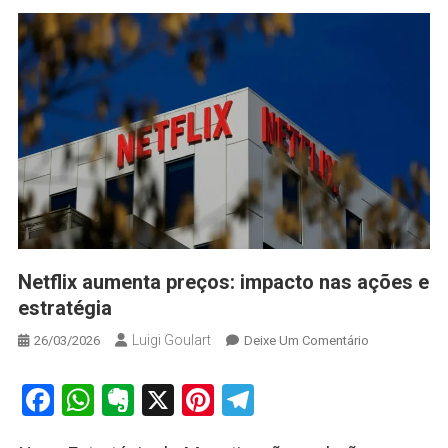
Netflix aumenta preços: impacto nas ações e
estratégia
Luigi Goulart
On
26/03/2026
Deixe Um Comentário
Netflix
Aumenta
Facebook
WhatsApp
Evernote
X
Pinterest
Telegram
Preços:
Impacto