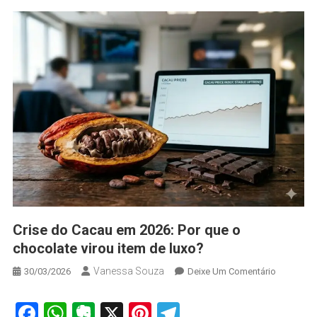
Crise do Cacau em 2026: Por que o
chocolate virou item de luxo?
Vanessa Souza
On
30/03/2026
Deixe Um Comentário
Crise
Do
Facebook
WhatsApp
Evernote
X
Pinterest
Telegram