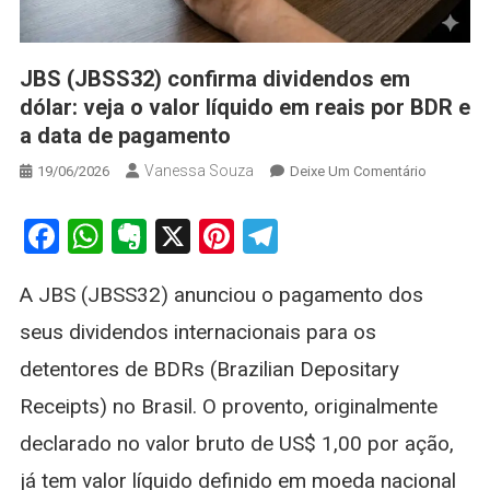
JBS (JBSS32) confirma dividendos em
dólar: veja o valor líquido em reais por BDR e
a data de pagamento
Vanessa Souza
On
19/06/2026
Deixe Um Comentário
JBS
(JBSS32)
Facebook
WhatsApp
Evernote
X
Pinterest
Telegram
Confirma
Dividend
A JBS (JBSS32) anunciou o pagamento dos
Em
Dólar:
seus dividendos internacionais para os
Veja
detentores de BDRs (Brazilian Depositary
O
Valor
Receipts) no Brasil. O provento, originalmente
Líquido
declarado no valor bruto de US$ 1,00 por ação,
Em
Reais
já tem valor líquido definido em moeda nacional