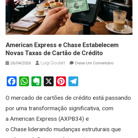
American Express e Chase Estabelecem
Novas Taxas de Cartão de Crédito
Luigi Goulart
On
26/04/2026
Deixe Um Comentário
American
Express
Facebook
WhatsApp
Evernote
X
Pinterest
Telegram
E
Chase
O mercado de cartões de crédito está passando
Estabelecem
Novas
por uma transformação significativa, com
Taxas
a American Express (AXPB34) e
De
Cartão
o Chase liderando mudanças estruturais que
De