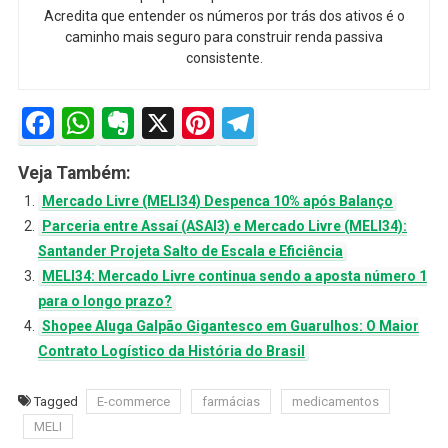
Acredita que entender os números por trás dos ativos é o
caminho mais seguro para construir renda passiva
consistente.
Facebook
WhatsApp
Evernote
X
Pinterest
Telegram
Veja Também:
Mercado Livre (MELI34) Despenca 10% após Balanço
Parceria entre Assaí (ASAI3) e Mercado Livre (MELI34):
Santander Projeta Salto de Escala e Eficiência
MELI34: Mercado Livre continua sendo a aposta número 1
para o longo prazo?
Shopee Aluga Galpão Gigantesco em Guarulhos: O Maior
Contrato Logístico da História do Brasil
Tagged
E-commerce
farmácias
medicamentos
MELI