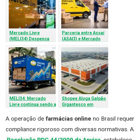
Mercado Livre
Parceria entre Assaí
(MELI34) Despenca
(ASAI3) e Mercado
10% após Balanço
Livre (MELI34):
Santander Projeta
Salto de Escala e
Eficiência
MELI34: Mercado
Shopee Aluga Galpão
Livre continua sendo a
Gigantesco em
aposta número 1 para
Guarulhos: O Maior
o longo prazo?
Contrato Logístico da
A operação de
farmácias online
no Brasil requer
História do Brasil
compliance rigoroso com diversas normativas. A
Resolução RDC 44/2009 da Anvisa
estabelece