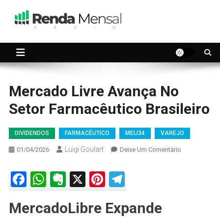
Skip
to
content
Seu dinheiro trabalhando por você.
Renda Mensal
Mercado Livre Avança No
Setor Farmacêutico Brasileiro
DIVIDENDOS
FARMACÊUTICO
MELI34
VAREJO
Luigi Goulart
On
01/04/2026
Deixe Um Comentário
Mercado
Livre
Facebook
WhatsApp
Evernote
X
Pinterest
Telegram
Avança
No
MercadoLibre Expande
Setor
Farmacêutico