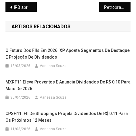
Navegação
IRB aprova JCP de R$ 77,9 milhões para IRBR3
Petrobras busca autossuficiência em diesel até 2031
de
ARTIGOS RELACIONADOS
Post
O Futuro Dos FIIs Em 2026: XP Aponta Segmentos De Destaque
E Projeção De Dividendos
18/03/2026
Vanessa Souza
MXRF11 Eleva Proventos E Anuncia Dividendos De R$ 0,10 Para
Maio De 2026
30/04/2026
Vanessa Souza
CPSH11: FII De Shoppings Projeta Dividendos De R$ 0,11 Para
Os Próximos 12 Meses
11/03/2026
Vanessa Souza