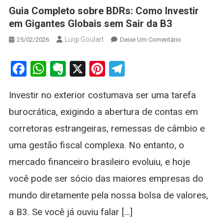
Guia Completo sobre BDRs: Como Investir
em Gigantes Globais sem Sair da B3
Luigi Goulart
On
25/02/2026
Deixe Um Comentário
Guia
Completo
Facebook
WhatsApp
Evernote
X
Pinterest
Telegram
Sobre
BDRs:
Investir no exterior costumava ser uma tarefa
Como
Investir
burocrática, exigindo a abertura de contas em
Em
corretoras estrangeiras, remessas de câmbio e
Gigantes
Globais
uma gestão fiscal complexa. No entanto, o
Sem
mercado financeiro brasileiro evoluiu, e hoje
Sair
Da
você pode ser sócio das maiores empresas do
B3
mundo diretamente pela nossa bolsa de valores,
a B3. Se você já ouviu falar […]