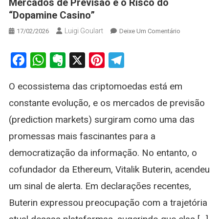
Mercados de Previsão e o Risco do
“Dopamine Casino”
Luigi Goulart
On
17/02/2026
Deixe Um Comentário
Vitalik
Buterin
Facebook
WhatsApp
Evernote
X
Pinterest
Telegram
Alerta:
O
O ecossistema das criptomoedas está em
Futuro
Dos
constante evolução, e os mercados de previsão
Mercados
(prediction markets) surgiram como uma das
De
Previsão
promessas mais fascinantes para a
E
democratização da informação. No entanto, o
O
Risco
cofundador da Ethereum, Vitalik Buterin, acendeu
Do
um sinal de alerta. Em declarações recentes,
“Dopamine
Casino”
Buterin expressou preocupação com a trajetória