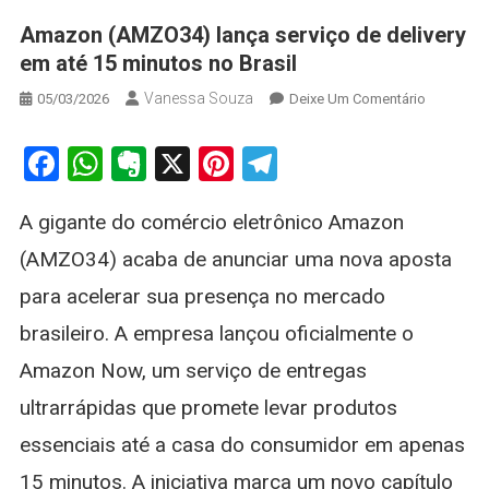
Amazon (AMZO34) lança serviço de delivery
em até 15 minutos no Brasil
Vanessa Souza
On
05/03/2026
Deixe Um Comentário
Amazon
(AMZO34
Facebook
WhatsApp
Evernote
X
Pinterest
Telegram
Lança
Serviço
A gigante do comércio eletrônico Amazon
De
Delivery
(AMZO34) acaba de anunciar uma nova aposta
Em
para acelerar sua presença no mercado
Até
15
brasileiro. A empresa lançou oficialmente o
Minutos
Amazon Now, um serviço de entregas
No
Brasil
ultrarrápidas que promete levar produtos
essenciais até a casa do consumidor em apenas
15 minutos. A iniciativa marca um novo capítulo