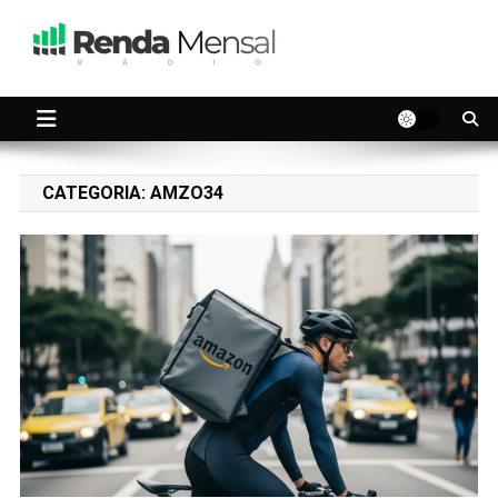
Skip
to
content
Seu dinheiro trabalhando por você.
Renda Mensal
CATEGORIA:
AMZO34