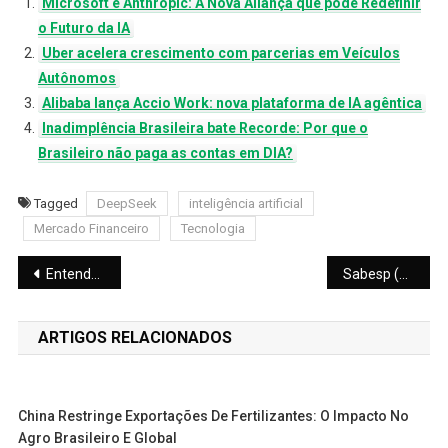
Microsoft e Anthropic: A Nova Aliança que pode Redefinir
o Futuro da IA
Uber acelera crescimento com parcerias em Veículos
Autônomos
Alibaba lança Accio Work: nova plataforma de IA agêntica
Inadimplência Brasileira bate Recorde: Por que o
Brasileiro não paga as contas em DIA?
Tagged
DeepSeek
inteligência artificial
Mercado Financeiro
Tecnologia
Navegação
Entenda o Grupamento de Ações da Espaçolaser (ESPA3) e o Fim das Penny Stocks
Sabesp (SBSP3) aprova desdobramento de ações: entenda o que muda para o investidor
de
ARTIGOS RELACIONADOS
Post
China Restringe Exportações De Fertilizantes: O Impacto No
Agro Brasileiro E Global