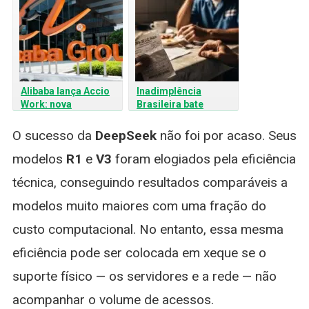
Alibaba lança Accio
Inadimplência
Work: nova
Brasileira bate
plataforma de IA
Recorde: Por que o
agêntica
Brasileiro não paga as
O sucesso da
DeepSeek
não foi por acaso. Seus
contas em DIA?
modelos
R1
e
V3
foram elogiados pela eficiência
técnica, conseguindo resultados comparáveis a
modelos muito maiores com uma fração do
custo computacional. No entanto, essa mesma
eficiência pode ser colocada em xeque se o
suporte físico — os servidores e a rede — não
acompanhar o volume de acessos.