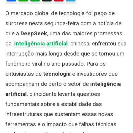
Histórico
O mercado global de tecnologia foi pego de
E
Gera
surpresa nesta segunda-feira com a notícia de
Alerta
que a
DeepSeek
, uma das maiores promessas
No
Mercado
da
inteligência artificial
chinesa, enfrentou sua
De
interrupção mais longa desde que se tornou um
Tecnologi
E
fenômeno viral no ano passado. Para os
Investime
entusiastas de
tecnologia
e investidores que
acompanham de perto o setor de
inteligência
artificial
, o incidente levanta questões
fundamentais sobre a estabilidade das
infraestruturas que sustentam essas novas
ferramentas e o impacto que falhas técnicas