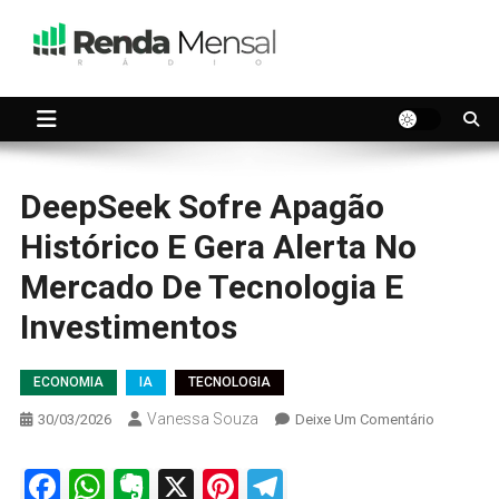
Skip
to
content
Seu dinheiro trabalhando por você.
Renda Mensal
DeepSeek Sofre Apagão
Histórico E Gera Alerta No
Mercado De Tecnologia E
Investimentos
ECONOMIA
IA
TECNOLOGIA
Vanessa Souza
On
30/03/2026
Deixe Um Comentário
DeepSee
Sofre
Facebook
WhatsApp
Evernote
X
Pinterest
Telegram
Apagão