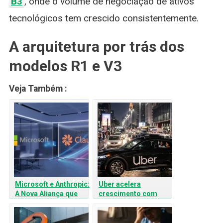
B3
, onde o volume de negociação de ativos
tecnológicos tem crescido consistentemente.
A arquitetura por trás dos
modelos R1 e V3
Veja Também :
Microsoft e Anthropic:
Uber acelera
A Nova Aliança que
crescimento com
pode Redefinir o
parcerias em Veículos
Futuro da IA
Autônomos