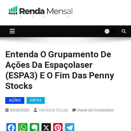
Skip
to
content
Seu dinheiro trabalhando por você.
Renda Mensal
Entenda O Grupamento De
Ações Da Espaçolaser
(ESPA3) E O Fim Das Penny
Stocks
AÇÕES
ESPA3
Vanessa Souza
On
30/03/2026
Deixe Um Comentário
Entenda
O
Facebook
WhatsApp
Evernote
X
Pinterest
Telegram
Grupamen