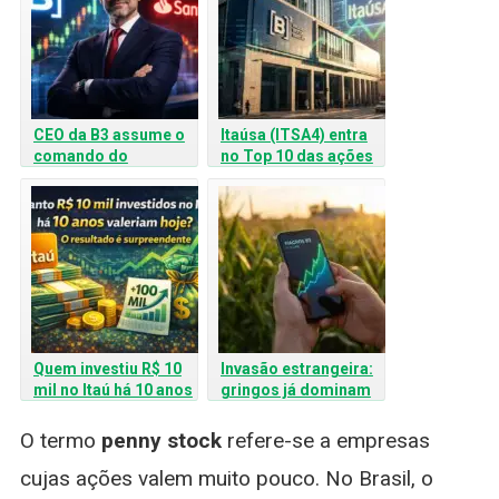
CEO da B3 assume o
Itaúsa (ITSA4) entra
comando do
no Top 10 das ações
Santander: o que
mais negociadas da
esperar dessa dança
B3 pela primeira vez
das cadeiras no
mercado financeiro
Quem investiu R$ 10
Invasão estrangeira:
mil no Itaú há 10 anos
gringos já dominam
hoje está Rindo!
quase 25% do giro
dos Fiagros na B3
O termo
penny stock
refere-se a empresas
cujas ações valem muito pouco. No Brasil, o