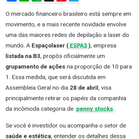
De
O mercado financeiro brasileiro está sempre em
Ações
Da
movimento, e a mais recente novidade envolve
Espaçolas
uma das maiores redes de depilação a laser do
(ESPA3)
E
mundo. A
Espaçolaser (
ESPA3
)
, empresa
O
listada na B3
, propôs oficialmente um
Fim
Das
grupamento de ações
na proporção de 10 para
Penny
1. Essa medida, que será discutida em
Stocks
Assembleia Geral no dia
28 de abril
, visa
principalmente retirar os papéis da companhia
da incômoda categoria de
penny stocks
.
Se você é investidor ou acompanha o setor de
saúde e estética
, entender os detalhes dessa