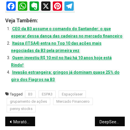
Facebook
WhatsApp
Evernote
X
Pinterest
Telegram
Veja Também:
CEO da B3 assume o comando do Santander: o que
esperar dessa dança das cadeiras no mercado financeiro
Itaúsa (ITSA4) entra no Top 10 das ações mais
negociadas da B3 pela primeira vez
Quem investiu R$ 10 mil no Itaú há 10 anos hoje está
Rindo!
Invasão estrangeira: gringos já dominam quase 25% do
giro dos Fiagros na B3
Tagged
B3
ESPA3
Espaçolaser
grupamento de ações
Mercado Financeiro
penny stocks
Navegação
Moratória do Comércio Eletrônico: Impasse entre Brasil e EUA trava negociações na OMC
DeepSeek sofre apagão histórico e gera alerta no mercado de tecnologia e investimentos