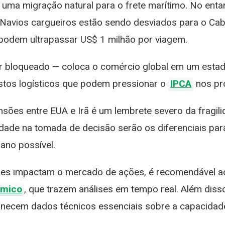
ejuízo: Veja a Lista
a uma migração natural para o frete marítimo. No ent
 Como Investir
. Navios cargueiros estão sendo desviados para o Ca
 podem ultrapassar US$ 1 milhão por viagem.
 bloqueado — coloca o comércio global em um estado d
ustos logísticos que podem pressionar o
IPCA
nos pr
sões entre EUA e Irã é um lembrete severo da fragil
idade na tomada de decisão serão os diferenciais pa
ano possível.
es impactam o mercado de ações, é recomendável aco
ômico
, que trazem análises em tempo real. Além dis
necem dados técnicos essenciais sobre a capacidade