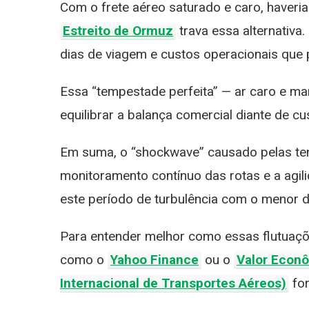
Disparar?
Empresas da B3
Pr
Com o frete aéreo saturado e caro, haveri
e
Estreito de Ormuz
trava essa alternativa
dias de viagem e custos operacionais que
Essa “tempestade perfeita” — ar caro e mar
equilibrar a balança comercial diante de c
Em suma, o “shockwave” causado pelas ten
monitoramento contínuo das rotas e a agil
este período de turbulência com o menor d
Para entender melhor como essas flutuaçõ
como o
Yahoo Finance
ou o
Valor Econ
Internacional de Transportes Aéreos)
for