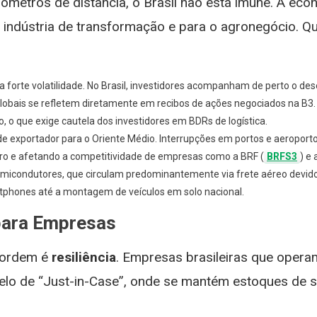
lômetros de distância, o Brasil não está imune. A ec
a indústria de transformação e para o agronegócio. Q
a forte volatilidade. No Brasil, investidores acompanham de perto o d
globais se refletem diretamente em recibos de ações negociados na B3.
 o que exige cautela dos investidores em BDRs de logística.
de exportador para o Oriente Médio. Interrupções em portos e aeroport
iro e afetando a competitividade de empresas como a BRF (
BRFS3
) e 
icondutores, que circulam predominantemente via frete aéreo devido 
rtphones até a montagem de veículos em solo nacional.
 para Empresas
e ordem é
resiliência
. Empresas brasileiras que oper
elo de “Just-in-Case”, onde se mantém estoques de s