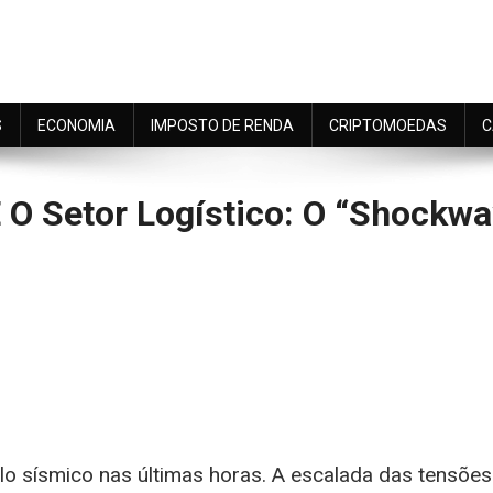
S
ECONOMIA
IMPOSTO DE RENDA
CRIPTOMOEDAS
C
 O Setor Logístico: O “Shockwa
n
rise
o
m
riente
édio
lo sísmico nas últimas horas. A escalada das tensões