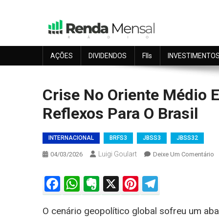
Skip
to
content
Seu dinheiro trabalhando por você.
Renda Mensal
AÇÕES
DIVIDENDOS
FIIs
INVESTIMENTO
Crise No Oriente Médio E
Reflexos Para O Brasil
INTERNACIONAL
BRFS3
JBSS3
JBSS32
Luigi Goulart
O
04/03/2026
Deixe Um Comentário
C
N
Facebook
WhatsApp
Evernote
X
Pinterest
Telegra
O
M
O cenário geopolítico global sofreu um aba
E