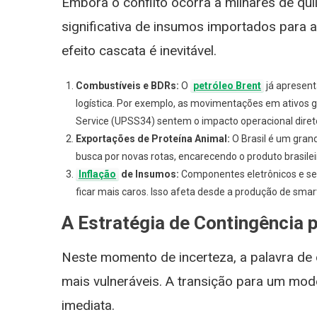
Embora o conflito ocorra a milhares de qui
significativa de insumos importados para 
efeito cascata é inevitável.
Combustíveis e BDRs:
O
petróleo Brent
já apresent
logística. Por exemplo, as movimentações em ativos 
Service (UPSS34) sentem o impacto operacional direto,
Exportações de Proteína Animal:
O Brasil é um gran
busca por novas rotas, encarecendo o produto brasile
Inflação
de Insumos:
Componentes eletrônicos e sem
ficar mais caros. Isso afeta desde a produção de sma
A Estratégia de Contingência
Neste momento de incerteza, a palavra d
mais vulneráveis. A transição para um mod
imediata.