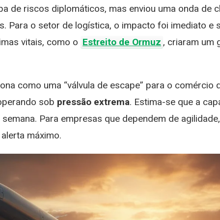
pa de riscos diplomáticos, mas enviou uma onda de c
etor
. Para o setor de logística, o impacto foi imediato 
ogístico:
timas vitais, como o
Estreito de Ormuz
, criaram um 
Shockwave”
o
rete
éreo
ciona como uma “válvula de escape” para o comércio
 operando sob
pressão extrema
. Estima-se que a cap
s
eflexos
emana. Para empresas que dependem de agilidade, c
ara
alerta máximo.
asil