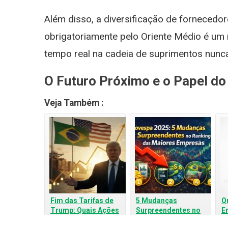
Além disso, a diversificação de fornecedor
obrigatoriamente pelo Oriente Médio é um 
tempo real na cadeia de suprimentos nunca
O Futuro Próximo e o Papel do
Veja Também :
Fim das Tarifas de
5 Mudanças
Q
Trump: Quais Ações
Surpreendentes no
E
da B3 Podem
Ranking das Maiores
N