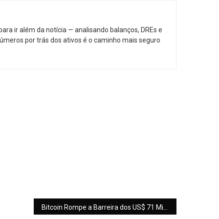
ara ir além da notícia — analisando balanços, DREs e
 números por trás dos ativos é o caminho mais seguro
Bitcoin Rompe a Barreira dos US$ 71 Mil: O que Significa para o Brasileiro?