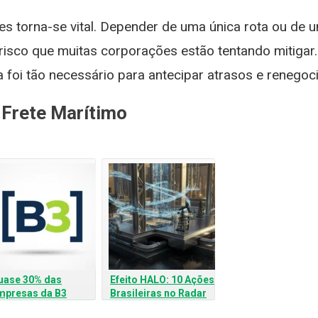
es torna-se vital. Depender de uma única rota ou de u
risco que muitas corporações estão tentando mitigar. 
 foi tão necessário para antecipar atrasos e renegoci
 Frete Marítimo
uase 30% das
Efeito HALO: 10 Ações
mpresas da B3
Brasileiras no Radar
unca Deram
dos Investidores