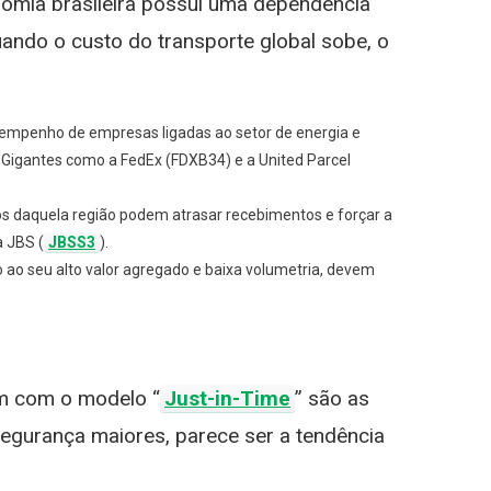
onomia brasileira possui uma dependência
uando o custo do transporte global sobe, o
esempenho de empresas ligadas ao setor de energia e
 Gigantes como a FedEx (FDXB34) e a United Parcel
os daquela região podem atrasar recebimentos e forçar a
a JBS (
JBSS3
).
ao seu alto valor agregado e baixa volumetria, devem
am com o modelo “
Just-in-Time
” são as
egurança maiores, parece ser a tendência