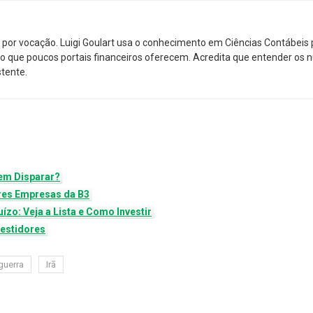
por vocação. Luigi Goulart usa o conhecimento em Ciências Contábeis p
nico que poucos portais financeiros oferecem. Acredita que entender os
stente.
m
em Disparar?
res Empresas da B3
o: Veja a Lista e Como Investir
vestidores
guerra
Irã