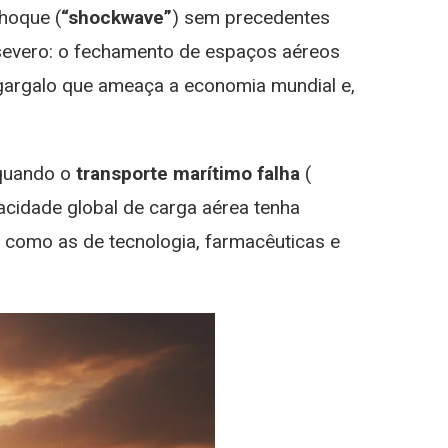
hoque (
“shockwave”
) sem precedentes
e severo: o fechamento de espaços aéreos
gargalo que ameaça a economia mundial e,
 quando o
transporte marítimo falha
(
acidade global de carga aérea tenha
omo as de tecnologia, farmacêuticas e