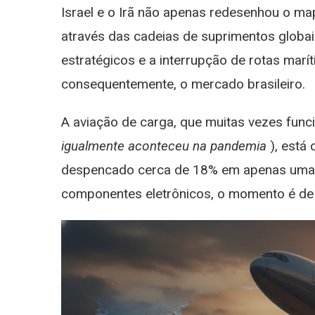
O
Israel e o Irã não apenas redesenhou o ma
S
através das cadeias de suprimentos globais
L
O
estratégicos e a interrupção de rotas marí
“
consequentemente, o mercado brasileiro.
N
F
A
A aviação de carga, que muitas vezes fun
E
igualmente aconteceu na pandemia
), está
O
R
despencado cerca de 18% em apenas uma s
P
componentes eletrônicos, o momento é de 
O
Br