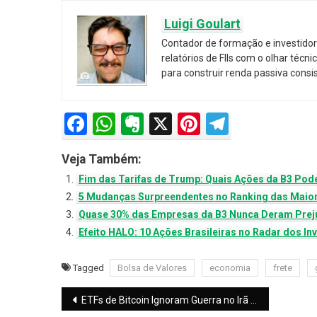
Luigi Goulart
Contador de formação e investidor 
relatórios de FIIs com o olhar téc
para construir renda passiva consi
Facebook
WhatsApp
Evernote
X
Pinterest
Telegra
Veja Também:
Fim das Tarifas de Trump: Quais Ações da B3 Pod
5 Mudanças Surpreendentes no Ranking das Maio
Quase 30% das Empresas da B3 Nunca Deram Prejuíz
Efeito HALO: 10 Ações Brasileiras no Radar dos In
Tagged
Bolsa de Valores
economia
frete
Navegação
ETFs de Bitcoin Ignoram Guerra no Irã e Sobem Forte