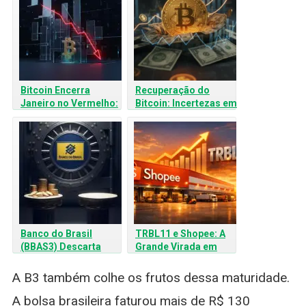
Bitcoin Encerra
Recuperação do
Janeiro no Vermelho:
Bitcoin: Incertezas em
O Impacto dos Juros
Meio a Ventos
dos EUA na Sua
Contrários
Carteira
Macroeconômicos
Banco do Brasil
TRBL11 e Shopee: A
(BBAS3) Descarta
Grande Virada em
Dividendos
Contagem que
Extraordinários :
Reduziu a Vacância
A B3 também colhe os frutos dessa maturidade.
Entenda a Estratégia
para 3,3%
A bolsa brasileira faturou mais de R$ 130