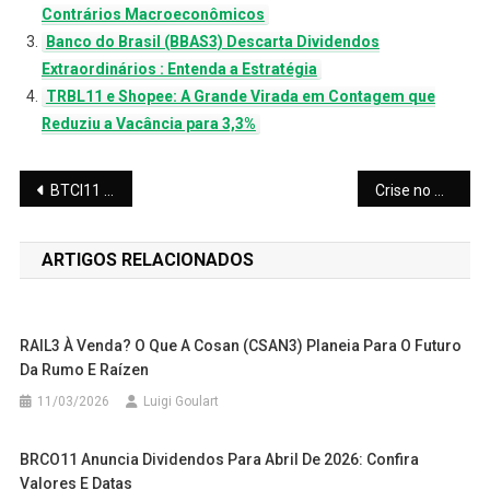
Contrários Macroeconômicos
Banco do Brasil (BBAS3) Descarta Dividendos
Extraordinários : Entenda a Estratégia
TRBL11 e Shopee: A Grande Virada em Contagem que
Reduziu a Vacância para 3,3%
Navegação
BTCI11 Avança em Janeiro de 2026 e Eleva dividendos com foco em CRIs
Crise no Oriente Médio e o Setor Logístico: O “Shockwave” no Frete Aéreo e os Reflexos para o Brasil
de
ARTIGOS RELACIONADOS
Post
RAIL3 À Venda? O Que A Cosan (CSAN3) Planeia Para O Futuro
Da Rumo E Raízen
11/03/2026
Luigi Goulart
BRCO11 Anuncia Dividendos Para Abril De 2026: Confira
Valores E Datas