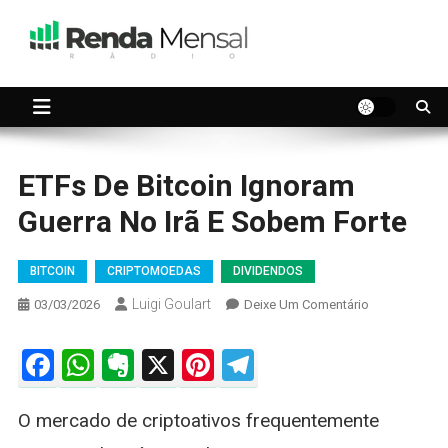
Skip
to
content
Seu dinheiro trabalhando por você.
Renda Mensal
ETFs De Bitcoin Ignoram
Guerra No Irã E Sobem Forte
BITCOIN
CRIPTOMOEDAS
DIVIDENDOS
Luigi Goulart
On
03/03/2026
Deixe Um Comentário
ETFs
De
Facebook
WhatsApp
Evernote
X
Pinterest
Telegram
Bitcoin
Ignoram
O mercado de criptoativos frequentemente
Guerra
No