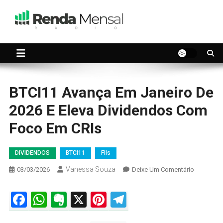
Skip
to
content
Seu dinheiro trabalhando por você.
Renda Mensal
BTCI11 Avança Em Janeiro De
2026 E Eleva Dividendos Com
Foco Em CRIs
DIVIDENDOS
BTCI11
FIIs
Vanessa Souza
On
03/03/2026
Deixe Um Comentário
BTCI11
Avança
Facebook
WhatsApp
Evernote
X
Pinterest
Telegram
Em
Janeiro