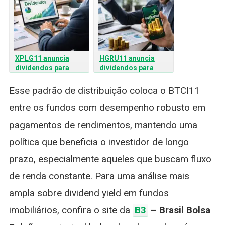
XPLG11 anuncia
HGRU11 anuncia
dividendos para
dividendos para
março de 2026; veja
março de 2026: veja
valor e rendimento
valor e rendimento
Esse padrão de distribuição coloca o BTCI11
entre os fundos com desempenho robusto em
pagamentos de rendimentos, mantendo uma
política que beneficia o investidor de longo
prazo, especialmente aqueles que buscam fluxo
de renda constante. Para uma análise mais
ampla sobre dividend yield em fundos
imobiliários, confira o site da
B3
– Brasil Bolsa