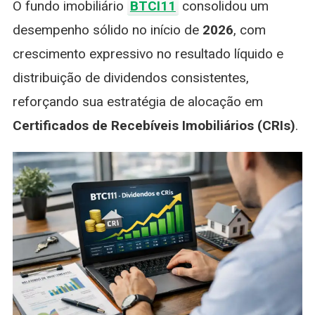
O fundo imobiliário
BTCI11
consolidou um
De
2026
desempenho sólido no início de
2026
, com
E
crescimento expressivo no resultado líquido e
Eleva
Dividend
distribuição de dividendos consistentes,
Com
reforçando sua estratégia de alocação em
Foco
Em
Certificados de Recebíveis Imobiliários (CRIs)
.
CRIs