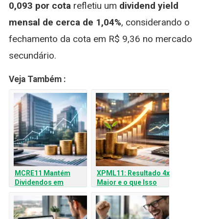
0,093 por cota
refletiu um
dividend yield
mensal de cerca de 1,04%
, considerando o
fechamento da cota em R$ 9,36 no mercado
secundário.
Veja Também :
MCRE11 Mantém
XPML11: Resultado 4x
Dividendos em
Maior e o que Isso
Fevereiro e Registra
Significa
Ganhos com Venda de
Ativos