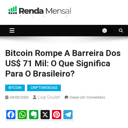
Skip
to
content
Seu dinheiro trabalhando por você.
Renda Mensal
Bitcoin Rompe A Barreira Dos
US$ 71 Mil: O Que Significa
Para O Brasileiro?
BITCOIN
CRIPTOMOEDAS
Luigi Goulart
On
04/03/2026
Deixe Um Comentário
Bitcoin
Rompe
Facebook
WhatsApp
Evernote
X
Pinterest
Telegram
A
Barreira