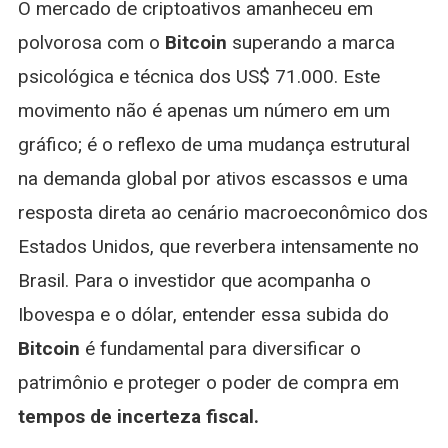
O mercado de criptoativos amanheceu em
Dos
US$
polvorosa com o
Bitcoin
superando a marca
71
psicológica e técnica dos US$ 71.000. Este
Mil:
O
movimento não é apenas um número em um
Que
gráfico; é o reflexo de uma mudança estrutural
Significa
Para
na demanda global por ativos escassos e uma
O
resposta direta ao cenário macroeconômico dos
Brasileiro?
Estados Unidos, que reverbera intensamente no
Brasil. Para o investidor que acompanha o
Ibovespa e o dólar, entender essa subida do
Bitcoin
é fundamental para diversificar o
patrimônio e proteger o poder de compra em
tempos de incerteza fiscal.