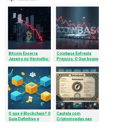
Bitcoin Encerra
Coinbase Enfrenta
Janeiro no Vermelho:
Prejuízo: O Que houve
O Impacto dos Juros
com a Gigante das
dos EUA na Sua
Criptomoedas?
Carteira
O que é Blockchain? O
Cautela com
Guia Definitivo e
Criptomoedas nas
Simples sobre a
Ações da Robinhood