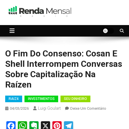
Skip
to
content
Seu dinheiro trabalhando por você.
Renda Mensal
O Fim Do Consenso: Cosan E
Shell Interrompem Conversas
Sobre Capitalização Na
Raízen
RAIZ4
INVESTIMENTOS
SEU DINHEIRO
Luigi Goulart
On
04/03/2026
Deixe Um Comentário
O
Fim
Facebook
WhatsApp
Evernote
X
Pinterest
Telegram
Do