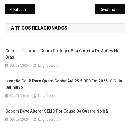
Navegação
Bitcoin Rompe a Barreira dos US$ 71 Mil: O que Significa para o Brasileiro?
Dividend Yield: O Que é, Como Calcular e Como Usar para Gerar Renda Passiva
de
ARTIGOS RELACIONADOS
Post
Guerra Irã-Israel : Como Proteger Sua Carteira De Ações No
Brasil
02/03/2026
Luigi Goulart
Isenção Do IR Para Quem Ganha Até R$ 5.000 Em 2026: O Guia
Definitivo
31/01/2026
Luigi Goulart
Copom Deve Alterar SELIC Por Causa Da Guerra No Irã
09/03/2026
Luigi Goulart