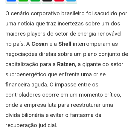
Consenso:
O cenário corporativo brasileiro foi sacudido por
Cosan
E
uma notícia que traz incertezas sobre um dos
Shell
maiores players do setor de energia renovável
Interrompem
Conversas
no país. A
Cosan
e a
Shell
interromperam as
Sobre
negociações diretas sobre um plano conjunto de
Capitalização
Na
capitalização para a
Raízen
, a gigante do setor
Raízen
sucroenergético que enfrenta uma crise
financeira aguda. O impasse entre os
controladores ocorre em um momento crítico,
onde a empresa luta para reestruturar uma
dívida bilionária e evitar o fantasma da
recuperação judicial.