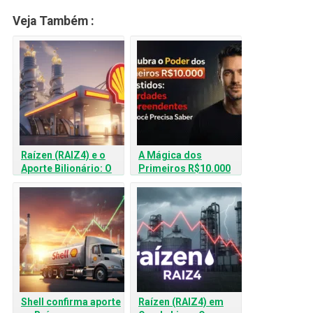
Veja Também :
Raízen (RAIZ4) e o
A Mágica dos
Aporte Bilionário: O
Primeiros R$10.000
que Esperar da
Investidos: 4
Reestruturação?
Verdades Sobre o
Tempo no Seu
Dinheiro
Shell confirma aporte
Raízen (RAIZ4) em