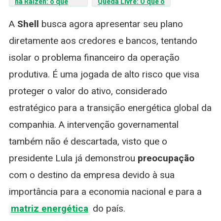
na Raízen: o que
Queda Livre: O que o
esperar da gigante
Impasse entre Cosan
dos biocombustíveis?
e Shell Significa para o
A
Shell
busca agora apresentar seu plano
Investidor?
diretamente aos credores e bancos, tentando
isolar o problema financeiro da operação
produtiva. É uma jogada de alto risco que visa
proteger o valor do ativo, considerado
estratégico para a transição energética global da
companhia. A intervenção governamental
também não é descartada, visto que o
presidente Lula já demonstrou
preocupação
com o destino da empresa devido à sua
importância para a economia nacional e para a
matriz energética
do país.