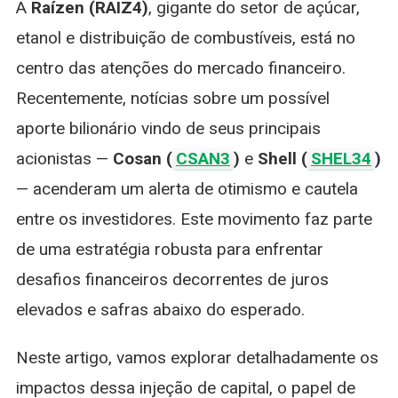
A
Raízen (RAIZ4)
, gigante do setor de açúcar,
Aporte
Bilionário:
etanol e distribuição de combustíveis, está no
O
centro das atenções do mercado financeiro.
Que
Esperar
Recentemente, notícias sobre um possível
Da
aporte bilionário vindo de seus principais
Reestruturaç
acionistas —
Cosan (
CSAN3
)
e
Shell (
SHEL34
)
— acenderam um alerta de otimismo e cautela
entre os investidores. Este movimento faz parte
de uma estratégia robusta para enfrentar
desafios financeiros decorrentes de juros
elevados e safras abaixo do esperado.
Neste artigo, vamos explorar detalhadamente os
impactos dessa injeção de capital, o papel de