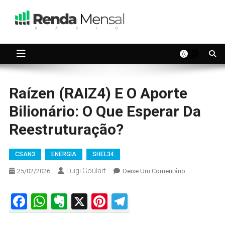
Skip
to
content
Seu dinheiro trabalhando por você.
Renda Mensal
Raízen (RAIZ4) E O Aporte
Bilionário: O Que Esperar Da
Reestruturação?
CSAN3
ENERGIA
SHEL34
Luigi Goulart
On
25/02/2026
Deixe Um Comentário
Raízen
(RAIZ4)
Facebook
WhatsApp
Evernote
X
Pinterest
Telegram
E
O