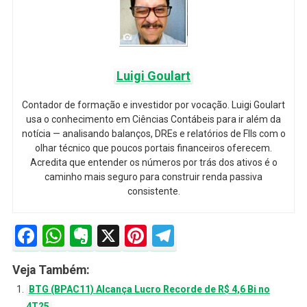
Luigi Goulart
Contador de formação e investidor por vocação. Luigi Goulart
usa o conhecimento em Ciências Contábeis para ir além da
notícia — analisando balanços, DREs e relatórios de FIIs com o
olhar técnico que poucos portais financeiros oferecem.
Acredita que entender os números por trás dos ativos é o
caminho mais seguro para construir renda passiva
consistente.
Facebook
WhatsApp
Evernote
X
Pinterest
Telegram
Veja Também:
BTG (BPAC11) Alcança Lucro Recorde de R$ 4,6 Bi no
4T25