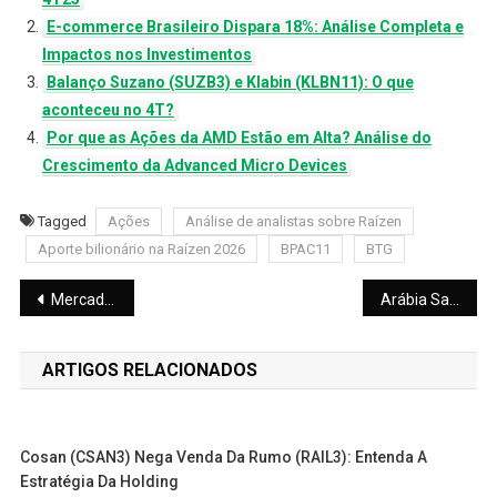
E-commerce Brasileiro Dispara 18%: Análise Completa e
Impactos nos Investimentos
Balanço Suzano (SUZB3) e Klabin (KLBN11): O que
aconteceu no 4T?
Por que as Ações da AMD Estão em Alta? Análise do
Crescimento da Advanced Micro Devices
Tagged
Ações
Análise de analistas sobre Raízen
Aporte bilionário na Raízen 2026
BPAC11
BTG
Navegação
Mercado Livre (MELI34) Despenca 10% após Balanço
Arábia Saudita Eleva Produção de Petróleo: O Impacto da Crise EUA-Irã no Mercado Global
de
ARTIGOS RELACIONADOS
Post
Cosan (CSAN3) Nega Venda Da Rumo (RAIL3): Entenda A
Estratégia Da Holding