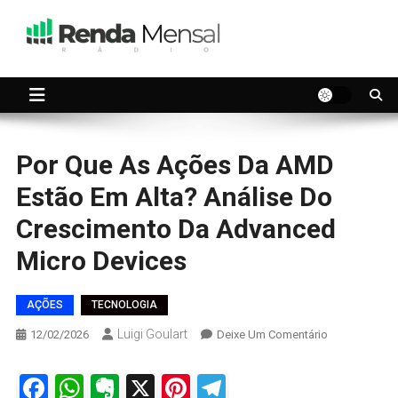
Skip
to
content
Seu dinheiro trabalhando por você.
Renda Mensal
Por Que As Ações Da AMD
Estão Em Alta? Análise Do
Crescimento Da Advanced
Micro Devices
AÇÕES
TECNOLOGIA
Luigi Goulart
On
12/02/2026
Deixe Um Comentário
Por
Que
Facebook
WhatsApp
Evernote
X
Pinterest
Telegram
As