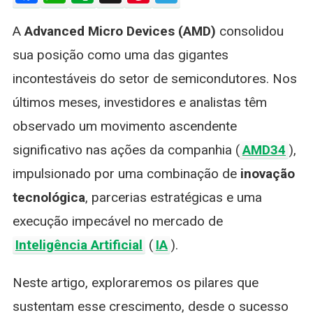
Ações
A
Advanced Micro Devices (AMD)
consolidou
Da
AMD
sua posição como uma das gigantes
Estão
incontestáveis do setor de semicondutores. Nos
Em
Alta?
últimos meses, investidores e analistas têm
Análise
observado um movimento ascendente
Do
Crescimento
significativo nas ações da companhia (
AMD34
),
Da
impulsionado por uma combinação de
inovação
Advanced
Micro
tecnológica
, parcerias estratégicas e uma
Devices
execução impecável no mercado de
Inteligência Artificial
(
IA
).
Neste artigo, exploraremos os pilares que
sustentam esse crescimento, desde o sucesso