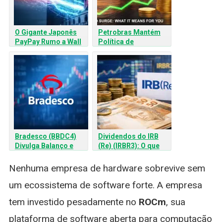
O Gigante Japonês
Petrobras Mantém
PayPay Rumo a Wall
Política de
Street: O IPO que vai
Dividendos : O Que
Sacudir o Mercado de
Muda na Sua
Fintechs
Carteira?
Bradesco (BBDC4)
Dividendos do IRB
Divulga Balanço e
(Re) (IRBR3): O que
Mercado Monitora
esperar da nova
Inadimplência
política de
Nenhuma empresa de hardware sobrevive sem
pagamentos até 2027
um ecossistema de software forte. A empresa
tem investido pesadamente no
ROCm
, sua
plataforma de software aberta para computação