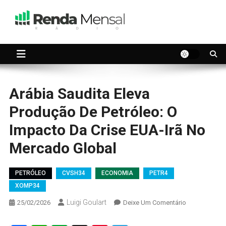
Skip
to
content
Seu dinheiro trabalhando por você.
Renda Mensal
Arábia Saudita Eleva
Produção De Petróleo: O
Impacto Da Crise EUA-Irã No
Mercado Global
PETRÓLEO
CVSH34
ECONOMIA
PETR4
XOMP34
Luigi Goulart
On
25/02/2026
Deixe Um Comentário
Arábia
Saudita