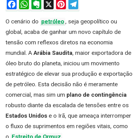
Facebook
WhatsApp
Evernote
X
Pinterest
Telegram
Eleva
Produção
O cenário do
petróleo
, seja geopolítico ou
De
Petróleo:
global, acaba de ganhar um novo capítulo de
O
tensão com reflexos diretos na economia
Impacto
Da
mundial. A
Arábia Saudita
, maior exportadora de
Crise
óleo bruto do planeta, iniciou um movimento
EUA-
Irã
estratégico de elevar sua produção e exportação
No
de petróleo. Esta decisão não é meramente
Mercado
Global
comercial, mas sim um
plano de contingência
robusto diante da escalada de tensões entre os
Estados Unidos
e o Irã, que ameaça interromper
o fluxo de suprimentos em regiões vitais, como
o
Estreito de Ormuz
.