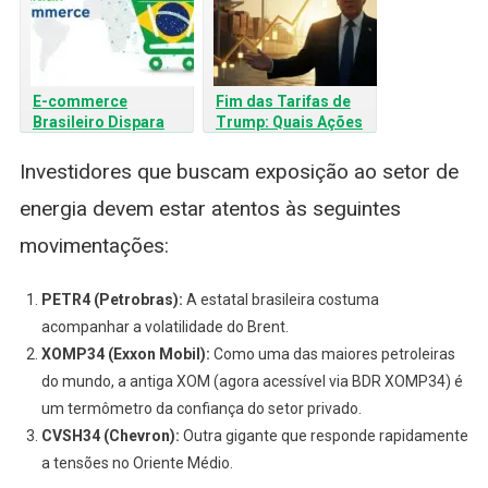
E-commerce
Fim das Tarifas de
Brasileiro Dispara
Trump: Quais Ações
18%: Análise
da B3 Podem
Completa e Impactos
Disparar?
Investidores que buscam exposição ao setor de
nos Investimentos
energia devem estar atentos às seguintes
movimentações:
PETR4 (Petrobras):
A estatal brasileira costuma
acompanhar a volatilidade do Brent.
XOMP34 (Exxon Mobil):
Como uma das maiores petroleiras
do mundo, a antiga XOM (agora acessível via BDR XOMP34) é
um termômetro da confiança do setor privado.
CVSH34 (Chevron):
Outra gigante que responde rapidamente
a tensões no Oriente Médio.