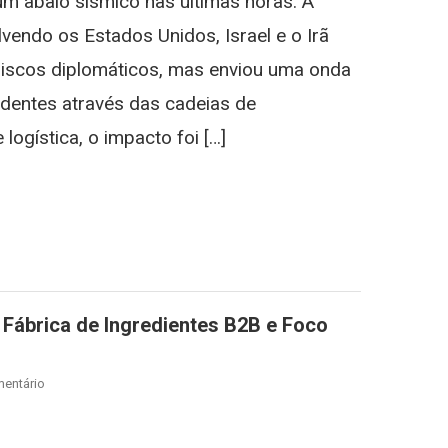
um abalo sísmico nas últimas horas. A
E
O
vendo os Estados Unidos, Israel e o Irã
Setor
iscos diplomáticos, mas enviou uma onda
Logístico:
O
dentes através das cadeias de
“Shockwave”
logística, o impacto foi […]
No
Frete
st
gram
Aéreo
E
Os
Reflexos
Para
O
Fábrica de Ingredientes B2B e Foco
Brasil
On
entário
JBS
Amplia
st
gram