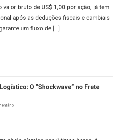
Veja
o valor bruto de US$ 1,00 por ação, já tem
O
Valor
ional após as deduções fiscais e cambiais
Líquido
 garante um fluxo de […]
Em
Reais
st
gram
Por
BDR
E
A
Data
De
 Logístico: O “Shockwave” no Frete
Pagamento
l
On
entário
Crise
No
st
gram
Oriente
Médio