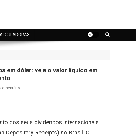
ALCULADORAS
 em dólar: veja o valor líquido em
ento
On
 Comentário
JBS
(JBSS32)
st
gram
Confirma
Dividendos
to dos seus dividendos internacionais
Em
Dólar:
n Depositary Receipts) no Brasil. O