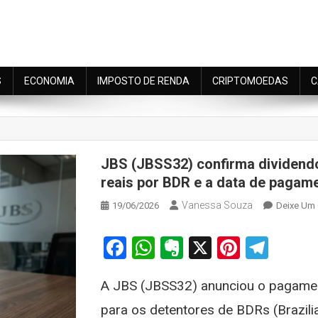
S
ECONOMIA
IMPOSTO DE RENDA
CRIPTOMOEDAS
C
JBS (JBSS32) confirma dividendos
reais por BDR e a data de pagam
Vanessa Souza
19/06/2026
Deixe Um
Facebook
WhatsApp
Evernote
X
Pintere
Tele
A JBS (JBSS32) anunciou o pagamen
para os detentores de BDRs (Brazilia