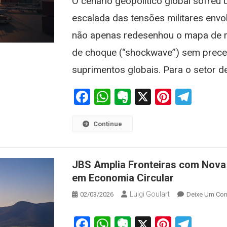
O cenário geopolítico global sofreu 
escalada das tensões militares envol
não apenas redesenhou o mapa de r
de choque (“shockwave”) sem prece
suprimentos globais. Para o setor de 
Facebook
WhatsApp
Evernote
X
Pintere
Tele
Continue
JBS Amplia Fronteiras com Nova 
em Economia Circular
Luigi Goulart
02/03/2026
Deixe Um Com
Facebook
WhatsApp
Evernote
X
Pintere
Tele