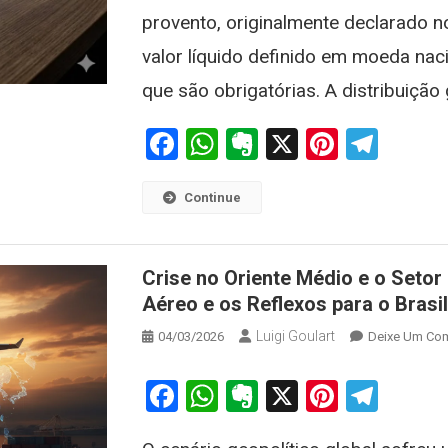
provento, originalmente declarado n
valor líquido definido em moeda nac
que são obrigatórias. A distribuição
Facebook
WhatsApp
Evernote
X
Pintere
Tele
Continue
Crise no Oriente Médio e o Setor
Aéreo e os Reflexos para o Brasi
Luigi Goulart
04/03/2026
Deixe Um Com
Facebook
WhatsApp
Evernote
X
Pintere
Tele