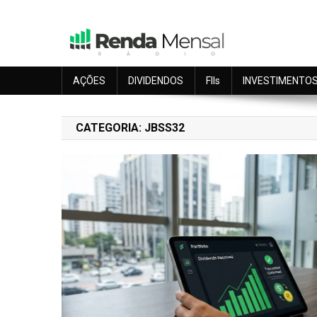
Skip
to
content
Seu dinheiro trabalhando por você.
Renda Mensal
AÇÕES
DIVIDENDOS
FIIs
INVESTIMENTO
CATEGORIA:
JBSS32