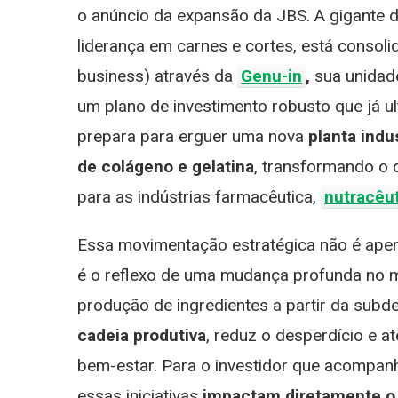
F
o anúncio da expansão da JBS. A gigante d
D
liderança em carnes e cortes, está conso
I
B
business) através da
Genu-in
,
sua unidad
E
um plano de investimento robusto que já u
F
E
prepara para erguer uma nova
planta indus
E
de colágeno e gelatina
, transformando o
Ci
para as indústrias farmacêutica,
nutracêu
Essa movimentação estratégica não é ape
é o reflexo de uma mudança profunda no m
produção de ingredientes a partir da subd
cadeia produtiva
, reduz o desperdício e 
bem-estar. Para o investidor que acompanh
essas iniciativas
impactam diretamente o 