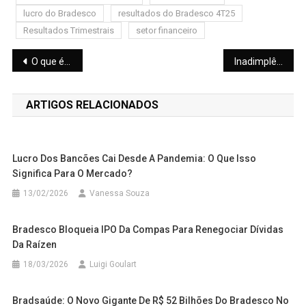
lucro do Bradesco
resultados do Bradesco 4T25
Resultados Trimestrais
setor financeiro
Navegação
O que é Rentabilidade Real? O Guia Definitivo para não Perder Dinheiro em 2026
Inadimplência Brasileira bate Recorde: Por que o Brasileiro não paga as contas em DIA?
de
ARTIGOS RELACIONADOS
Post
Lucro Dos Bancões Cai Desde A Pandemia: O Que Isso
Significa Para O Mercado?
13/02/2026
Vanessa Souza
Bradesco Bloqueia IPO Da Compas Para Renegociar Dívidas
Da Raízen
18/03/2026
Luigi Goulart
Bradsaúde: O Novo Gigante De R$ 52 Bilhões Do Bradesco No