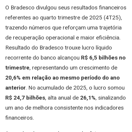
4T25:
O Bradesco divulgou seus resultados financeiros
Lucro
Cresce
referentes ao quarto trimestre de 2025 (4T25),
E
trazendo números que reforçam uma trajetória
Mostra
Recuperação
de recuperação operacional e maior eficiência.
Resultado do Bradesco trouxe lucro líquido
recorrente do banco alcançou
R$ 6,5 bilhões no
trimestre
, representando um crescimento de
20,6% em relação ao mesmo período do ano
anterior
. No acumulado de 2025, o lucro somou
R$ 24,7 bilhões
, alta anual de
26,1%
, sinalizando
um ano de melhora consistente nos indicadores
financeiros.