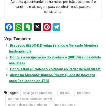
Acredita que entender os números por trás dos ativos é o
caminho mais seguro para construir renda passiva
consistente.
Facebook
WhatsApp
Evernote
X
Pinterest
Telegram
Veja Também:
Bradesco (BBDC4) Divulga Balanço e Mercado Monitora
Inadimplência
Por que a recuperação do Bradesco (BBDC4) ainda divide
analistas?
Por que Itaú e Bradesco Voltaram ao Radar de Wall Street
Alerta no Mercado: Bancos Puxam Queda do Ibovespa
após Resultados do 4T25
Tagged
balanço do Bradesco
BBDC4
Bradesco
Bradesco resultados trimestrais
carteira de crédito Bradesco
lucro Bradesco