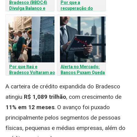
Bradesco (BBDC4)
Por que a
Divulga Balanço e
recuperação do
Mercado Monitora
Bradesco (BBDC4)
Inadimplência
ainda divide
analistas?
Por que Itaú e
Alerta no Mercado:
Bradesco Voltaram ao
Bancos Puxam Queda
Radar de Wall Street
do Ibovespa após
Resultados do 4T25
A carteira de crédito expandida do Bradesco
atingiu
R$ 1,089 trilhão
, com crescimento de
11% em 12 meses
. O avanço foi puxado
principalmente pelos segmentos de pessoas
físicas, pequenas e médias empresas, além do