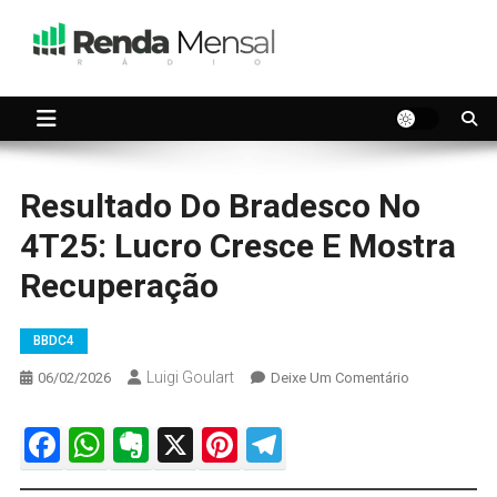
Skip
to
content
Seu dinheiro trabalhando por você.
Renda Mensal
Resultado Do Bradesco No
4T25: Lucro Cresce E Mostra
Recuperação
BBDC4
Luigi Goulart
On
06/02/2026
Deixe Um Comentário
Resultado
Do
Facebook
WhatsApp
Evernote
X
Pinterest
Telegram
Bradesco
No