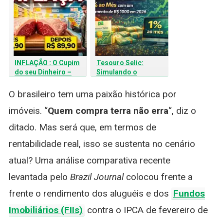
INFLAÇÃO : O Cupim
Tesouro Selic:
do seu Dinheiro –
Simulando o
Aprenda a 5 Dicas
Rendimento de 1%
para Proteger o seu
com um Investimento
O brasileiro tem uma paixão histórica por
Salário
de R$ 1000
imóveis. “
Quem compra terra não erra
“, diz o
ditado. Mas será que, em termos de
rentabilidade real, isso se sustenta no cenário
atual? Uma análise comparativa recente
levantada pelo
Brazil Journal
colocou frente a
frente o rendimento dos aluguéis e dos
Fundos
Imobiliários (FIIs)
contra o IPCA de fevereiro de