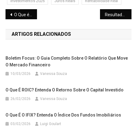
Investimentos 2026
Juros Reais
Rentabilidade Real
Navegação
O Que é IPCA? Guia Completo e Impactos nos Investimentos em 2026
Resultado do Bradesco no 4T25: Lucro Cresce e mostra Recuperação
de
ARTIGOS RELACIONADOS
Post
Boletim Focus: O Guia Completo Sobre O Relatório Que Move
O Mercado Financeiro
10/03/2026
Vanessa Souza
O Que É ROIC? Entenda O Retorno Sobre O Capital Investido
26/02/2026
Vanessa Souza
O Que É O IFIX? Entenda O Índice Dos Fundos Imobiliários
03/02/2026
Luigi Goulart