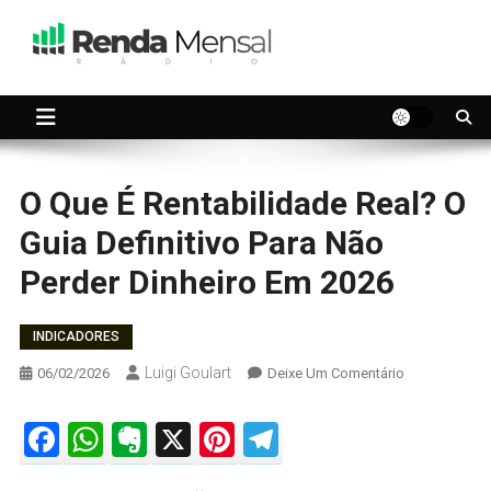
Skip
to
content
Seu dinheiro trabalhando por você.
Renda Mensal
O Que É Rentabilidade Real? O
Guia Definitivo Para Não
Perder Dinheiro Em 2026
INDICADORES
Luigi Goulart
On
06/02/2026
Deixe Um Comentário
O
Que
Facebook
WhatsApp
Evernote
X
Pinterest
Telegram
É
Rentabilidade