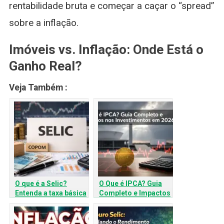
rentabilidade bruta e começar a caçar o “spread”
sobre a inflação.
Imóveis vs. Inflação: Onde Está o
Ganho Real?
Veja Também :
O que é a Selic?
O Que é IPCA? Guia
Entenda a taxa básica
Completo e Impactos
de juros do Brasil
nos Investimentos em
2026