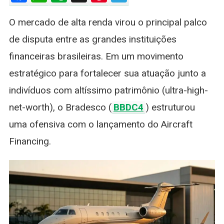
Ultrarrico
O mercado de alta renda virou o principal palco
E
Avança
de disputa entre as grandes instituições
No
financeiras brasileiras. Em um movimento
Financiam
De
estratégico para fortalecer sua atuação junto a
Jatos
indivíduos com altíssimo patrimônio (ultra-high-
Executivo
net-worth), o Bradesco (
BBDC4
) estruturou
uma ofensiva com o lançamento do Aircraft
Financing.