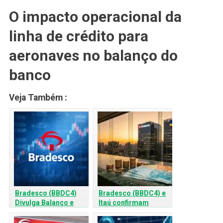
O impacto operacional da
linha de crédito para
aeronaves no balanço do
banco
Veja Também :
Bradesco (BBDC4)
Bradesco (BBDC4) e
Divulga Balanço e
Itaú confirmam
Mercado Monitora
compra de carteiras
Inadimplência
do BRB: O que saber?