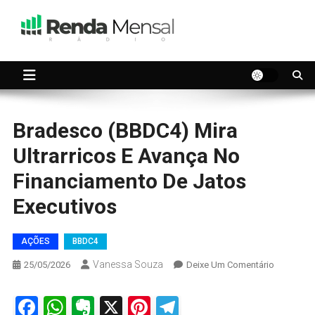
Skip
to
content
Seu dinheiro trabalhando por você.
Renda Mensal
Bradesco (BBDC4) Mira
Ultrarricos E Avança No
Financiamento De Jatos
Executivos
AÇÕES
BBDC4
Vanessa Souza
On
25/05/2026
Deixe Um Comentário
Bradesco
(BBDC4)
Facebook
WhatsApp
Evernote
X
Pinterest
Telegram
Mira