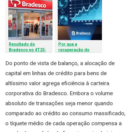
Resultado do
Por que a
Bradesco no 4T25:
recuperação do
Lucro Cresce e
Bradesco (BBDC4)
mostra Recuperação
ainda divide
Do ponto de vista de balanço, a alocação de
analistas?
capital em linhas de crédito para bens de
altíssimo valor agrega eficiência à carteira
corporativa do Bradesco. Embora o volume
absoluto de transações seja menor quando
comparado ao crédito ao consumo massificado,
o tíquete médio de cada operação compensa a