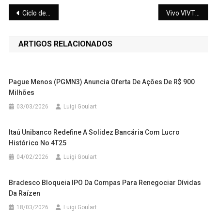
Navegação
Ciclo de maturação: RBIR11 pagará amortização de R$ 6,86
Vivo VIVT3 vai pagar R$ 600 milhões em JCP; saiba como garantir o recebimento
de
ARTIGOS RELACIONADOS
Post
Pague Menos (PGMN3) Anuncia Oferta De Ações De R$ 900
Milhões
03/03/2026
Luigi Goulart
Itaú Unibanco Redefine A Solidez Bancária Com Lucro
Histórico No 4T25
04/02/2026
Luigi Goulart
Bradesco Bloqueia IPO Da Compas Para Renegociar Dívidas
Da Raízen
18/03/2026
Luigi Goulart