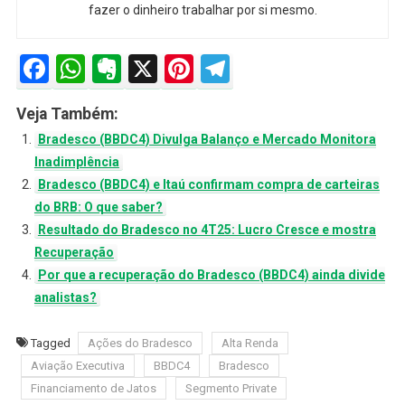
fazer o dinheiro trabalhar por si mesmo.
Facebook
WhatsApp
Evernote
X
Pinterest
Telegram
Veja Também:
Bradesco (BBDC4) Divulga Balanço e Mercado Monitora
Inadimplência
Bradesco (BBDC4) e Itaú confirmam compra de carteiras
do BRB: O que saber?
Resultado do Bradesco no 4T25: Lucro Cresce e mostra
Recuperação
Por que a recuperação do Bradesco (BBDC4) ainda divide
analistas?
Tagged
Ações do Bradesco
Alta Renda
Aviação Executiva
BBDC4
Bradesco
Financiamento de Jatos
Segmento Private