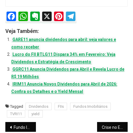
Facebook
WhatsApp
Evernote
X
Pinterest
Telegram
Veja Também:
GARE11 anuncia dividendos para abril: veja valores e
como receber
Lucro do FII BTLG11 Dispara 34% em Fevereiro: Veja
Dividendos e Estratégia de Crescimento
GGRC11 Anuncia Dividendos para Abril e Revela Lucro de
R$ 19 Milhões
IRIM11 Anuncia Novos Dividendos para Abril de 2026:
Confira os Detalhes e o Yield Mensal
Tagged
Dividendos
FIIs
Fundos Imobiliários
TVRI11
yield
Navegação
Fundo Imobiliário HDEL11 Anuncia Amortização Milionária e XPML11 Movimenta o Mercado; Veja os Destaques
Crise no Estreito de Ormuz: Petróleo Dispara e Impacta as Bolsas