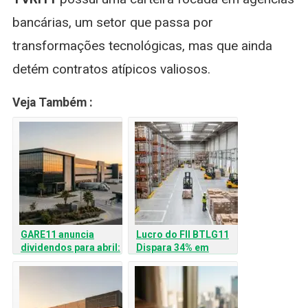
bancárias, um setor que passa por
transformações tecnológicas, mas que ainda
detém contratos atípicos valiosos.
Veja Também :
GARE11 anuncia
Lucro do FII BTLG11
dividendos para abril:
Dispara 34% em
veja valores e como
Fevereiro: Veja
receber
Dividendos e
Estratégia de
Crescimento