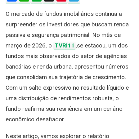
Salta
O mercado de fundos imobiliários continua a
20%
Em
surpreender os investidores que buscam renda
Março
passiva e segurança patrimonial. No mês de
E
Dividend
março de 2026, o
TVRI11
,se estacou, um dos
Superam
fundos mais observados do setor de agências
Expectati
Com
bancárias e renda urbana, apresentou números
Yield
que consolidam sua trajetória de crescimento.
De
12,58%
Com um salto expressivo no resultado líquido e
uma distribuição de rendimentos robusta, o
fundo reafirma sua resiliência em um cenário
econômico desafiador.
Neste artigo, vamos explorar o relatório