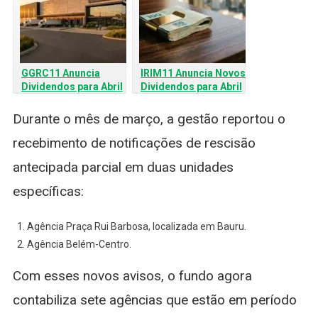
GGRC11 Anuncia
IRIM11 Anuncia Novos
Dividendos para Abril
Dividendos para Abril
e Revela Lucro de R$
de 2026: Confira os
19 Milhões
Detalhes e o Yield
Durante o mês de março, a gestão reportou o
Mensal
recebimento de notificações de rescisão
antecipada parcial em duas unidades
específicas:
Agência Praça Rui Barbosa, localizada em Bauru.
Agência Belém-Centro.
Com esses novos avisos, o fundo agora
contabiliza sete agências que estão em período