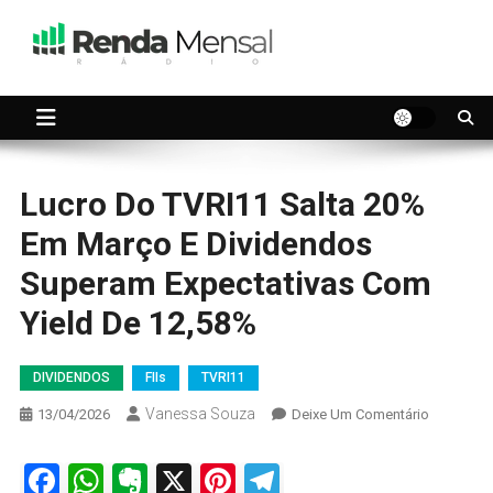
Skip
to
content
Seu dinheiro trabalhando por você.
Renda Mensal
Lucro Do TVRI11 Salta 20%
Em Março E Dividendos
Superam Expectativas Com
Yield De 12,58%
DIVIDENDOS
FIIs
TVRI11
Vanessa Souza
On
13/04/2026
Deixe Um Comentário
Lucro
Do
Facebook
WhatsApp
Evernote
X
Pinterest
Telegram
TVRI11