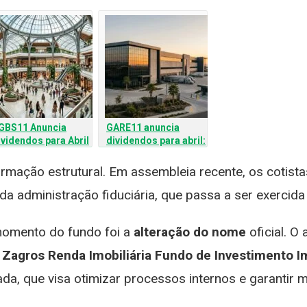
GBS11 Anuncia
GARE11 anuncia
ividendos para Abril
dividendos para abril:
e 2026: Confira
veja valores e como
alores e Prazos
receber
rmação estrutural. Em assembleia recente, os cotis
da administração fiduciária, que passa a ser exercida 
momento do fundo foi a
alteração do nome
oficial. O
o
Zagros Renda Imobiliária Fundo de Investimento Im
da, que visa otimizar processos internos e garantir 