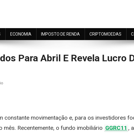
S
ECONOMIA
IMPOSTO DE RENDA
CRIPTOMOEDAS
C
os Para Abril E Revela Lucro 
On
io
GGRC11
Anuncia
m
Dividendos
Para
m constante movimentação e, para os investidores fo
Abril
E
 mês. Recentemente, o fundo imobiliário
GGRC11
, 
Revela