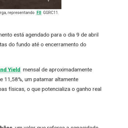
arga, representando
FII
GGRC11.
mento está agendado para o dia 9 de abril
cotas do fundo até o encerramento do
end Yield
mensal de aproximadamente
de 11,58%, um patamar altamente
s físicas, o que potencializa o ganho real
lhões
, um valor que reforça a capacidade