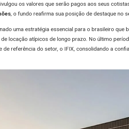
divulgou os valores que serão pagos aos seus cotista
Lucro
De
hões
, o fundo reafirma sua posição de destaque no se
R$
19
nado uma estratégia essencial para o brasileiro que b
Milhões
s de locação atípicos de longo prazo. No último perí
de referência do setor, o IFIX, consolidando a conf