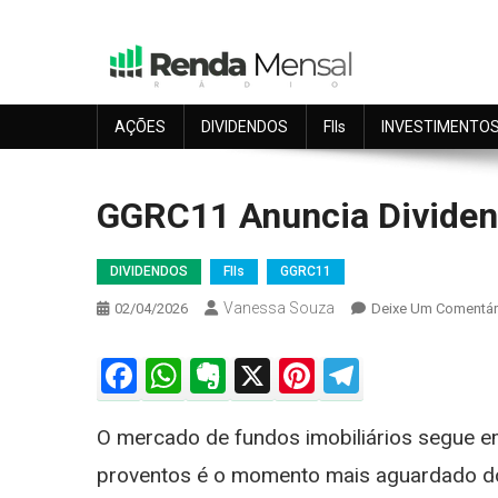
Skip
to
content
Seu dinheiro trabalhando por você.
Renda Mensal
AÇÕES
DIVIDENDOS
FIIs
INVESTIMENTO
GGRC11 Anuncia Dividend
DIVIDENDOS
FIIs
GGRC11
Vanessa Souza
02/04/2026
Deixe Um Comentár
Facebook
WhatsApp
Evernote
X
Pinterest
Telegra
O mercado de fundos imobiliários segue e
proventos é o momento mais aguardado do