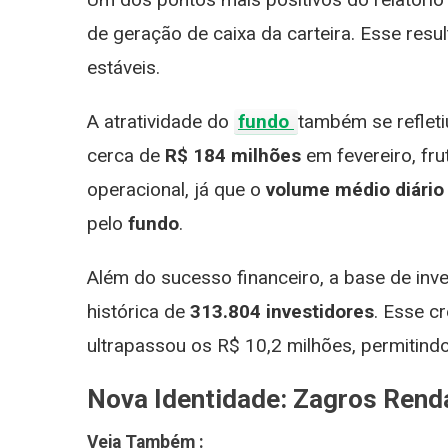
de geração de caixa da carteira. Esse res
estáveis.
A atratividade do
fundo
também se reflet
cerca de
R$ 184 milhões
em fevereiro, fr
operacional, já que o
volume médio diário
pelo
fundo
.
Além do sucesso financeiro, a base de inve
histórica de
313.804 investidores
. Esse c
ultrapassou os R$ 10,2 milhões, permitind
Nova Identidade: Zagros Renda
Veja Também :