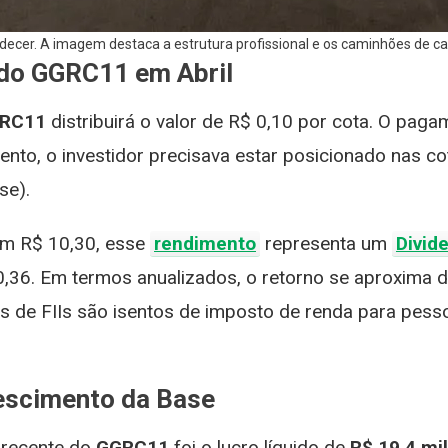
decer. A imagem destaca a estrutura profissional e os caminhões de c
 do GGRC11 em Abril
RC11
distribuirá o valor de R$ 0,10 por cota. O paga
mento, o investidor precisava estar posicionado nas 
se).
m R$ 10,30, esse
rendimento
representa um
Divid
,36. Em termos anualizados, o retorno se aproxima 
s de FIIs são isentos de imposto de renda para pessoa
rescimento da Base
 recente do
GGRC11
foi o lucro líquido de
R$ 19,4 mi