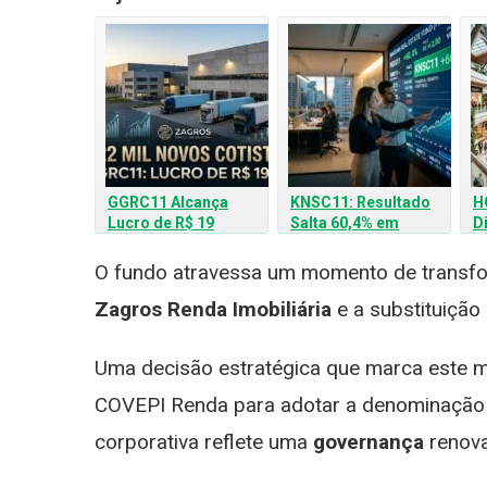
GGRC11 Alcança
KNSC11: Resultado
H
Lucro de R$ 19
Salta 60,4% em
D
Milhões e Atrai Mais
Fevereiro e Distribui
d
de 22 Mil Novos
R$ 16,2 Milhões em
V
O fundo atravessa um momento de transfo
Cotistas
Dividendos
Zagros Renda Imobiliária
e a substituição 
Uma decisão estratégica que marca este 
COVEPI Renda para adotar a denominaçã
corporativa reflete uma
governança
renova