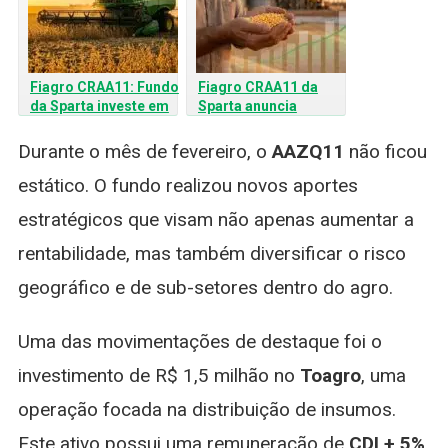
Fiagro CRAA11: Fundo
Fiagro CRAA11 da
da Sparta investe em
Sparta anuncia
novos ativos e supera
dividendos para abril
120% do CDI
com yield acima de
Durante o mês de fevereiro, o
AAZQ11
não ficou
1,20%
estático. O fundo realizou novos aportes
estratégicos que visam não apenas aumentar a
rentabilidade, mas também diversificar o risco
geográfico e de sub-setores dentro do agro.
Uma das movimentações de destaque foi o
investimento de R$ 1,5 milhão no
Toagro
, uma
operação focada na distribuição de insumos.
Este ativo possui uma remuneração de
CDI + 5%