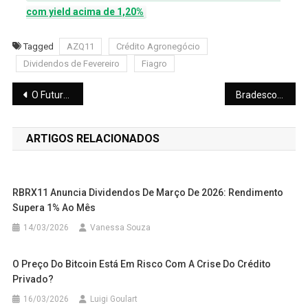
com yield acima de 1,20%
Tagged
AZQ11
Crédito Agronegócio
Dividendos de Fevereiro
Fiagro
Navegação
O Futuro dos FIIs em 2026: XP Aponta Segmentos de Destaque e Projeção de Dividendos
Bradesco Bloqueia IPO da Compas para Renegociar Dívidas da Raízen
de
ARTIGOS RELACIONADOS
Post
RBRX11 Anuncia Dividendos De Março De 2026: Rendimento
Supera 1% Ao Mês
14/03/2026
Vanessa Souza
O Preço Do Bitcoin Está Em Risco Com A Crise Do Crédito
Privado?
16/03/2026
Luigi Goulart