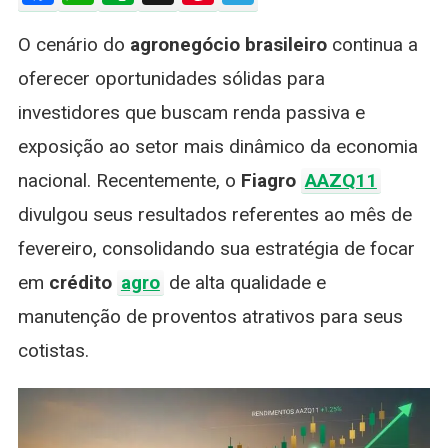
De
O cenário do
agronegócio brasileiro
continua a
Fevereiro
E
oferecer oportunidades sólidas para
Reforça
investidores que buscam renda passiva e
Carteira
De
exposição ao setor mais dinâmico da economia
Crédito
nacional. Recentemente, o
Fiagro
AAZQ11
No
Agronegó
divulgou seus resultados referentes ao mês de
fevereiro, consolidando sua estratégia de focar
em
crédito
agro
de alta qualidade e
manutenção de proventos atrativos para seus
cotistas.