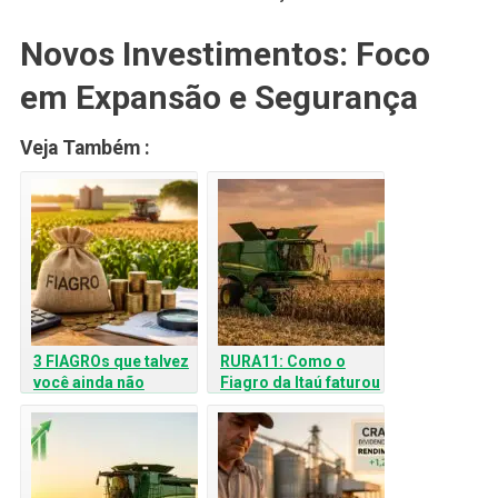
Novos Investimentos: Foco
em Expansão e Segurança
Veja Também :
3 FIAGROs que talvez
RURA11: Como o
você ainda não
Fiagro da Itaú faturou
conheça e o potencial
milhões e turbinou
deste mercado
Dividendos