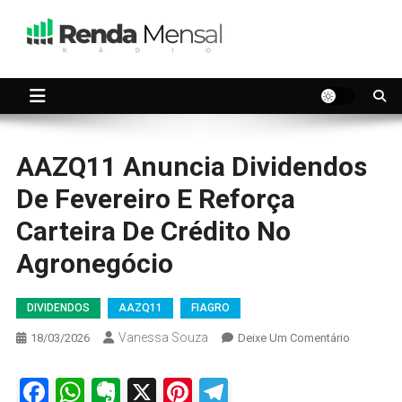
Skip
to
content
Seu dinheiro trabalhando por você.
Renda Mensal
AAZQ11 Anuncia Dividendos
De Fevereiro E Reforça
Carteira De Crédito No
Agronegócio
DIVIDENDOS
AAZQ11
FIAGRO
Vanessa Souza
On
18/03/2026
Deixe Um Comentário
AAZQ11
Anuncia
Facebook
WhatsApp
Evernote
X
Pinterest
Telegram
Dividend