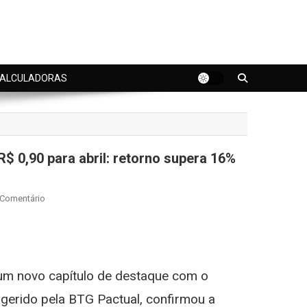
ALCULADORAS
 0,90 para abril: retorno supera 16%
On
 Comentário
BTRA11
Confirma
st
gram
Dividendos
De
um novo capítulo de destaque com o
R$
0,90
 gerido pela BTG Pactual, confirmou a