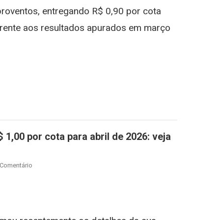
Para
proventos, entregando R$ 0,90 por cota
Abril:
Retorno
ferente aos resultados apurados em março
Supera
16%
Ao
st
gram
Ano
1,00 por cota para abril de 2026: veja
On
 Comentário
BTAL11
Anuncia
st
gram
Dividendos
De