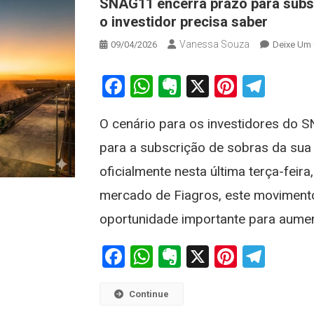
SNAG11 encerra prazo para subsc
o investidor precisa saber
Vanessa Souza
09/04/2026
Deixe Um
Facebook
WhatsApp
Evernote
X
Pintere
Tele
O cenário para os investidores do 
para a subscrição de sobras da sua
oficialmente nesta última terça-feir
mercado de Fiagros, este movimento
oportunidade importante para aumen
Facebook
WhatsApp
Evernote
X
Pintere
Tele
Continue