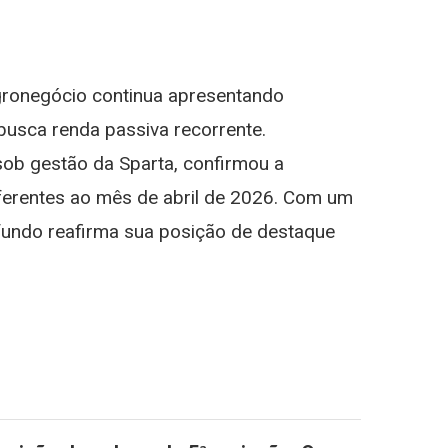
Fiagro
CRAA11
st
gram
Da
Sparta
gronegócio continua apresentando
Anuncia
Dividendos
usca renda passiva recorrente.
Para
ob gestão da Sparta, confirmou a
Abril
Com
eferentes ao mês de abril de 2026. Com um
Yield
 fundo reafirma sua posição de destaque
Acima
De
1,20%
st
gram