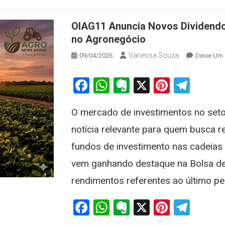
OIAG11 Anuncia Novos Dividendo
no Agronegócio
Vanessa Souza
09/04/2026
Deixe Um
Facebook
WhatsApp
Evernote
X
Pintere
Tele
O mercado de investimentos no set
notícia relevante para quem busca 
fundos de investimento nas cadeias 
vem ganhando destaque na Bolsa de 
rendimentos referentes ao último per
Facebook
WhatsApp
Evernote
X
Pintere
Tele