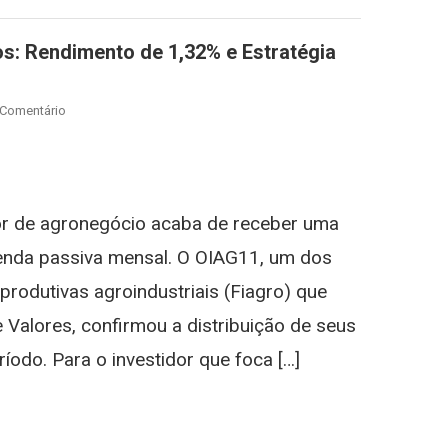
s: Rendimento de 1,32% e Estratégia
On
 Comentário
OIAG11
Anuncia
st
gram
Novos
Dividendos:
or de agronegócio acaba de receber uma
Rendimento
De
renda passiva mensal. O OIAG11, um dos
1,32%
produtivas agroindustriais (Fiagro) que
E
Estratégia
Valores, confirmou a distribuição de seus
No
íodo. Para o investidor que foca […]
Agronegócio
st
gram