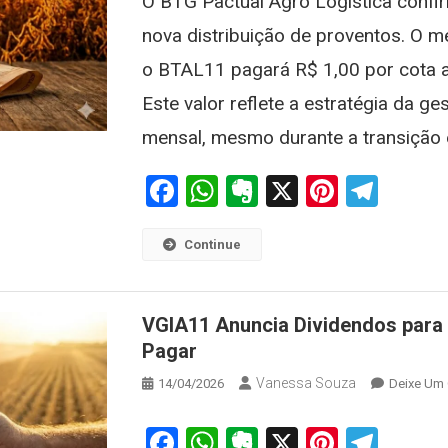
O BTG Pactual Agro Logística confi
nova distribuição de proventos. O
o BTAL11 pagará R$ 1,00 por cota a
Este valor reflete a estratégia da g
mensal, mesmo durante a transição e
Facebook
WhatsApp
Evernote
X
Pintere
Tele
Continue
VGIA11 Anuncia Dividendos para A
Pagar
Vanessa Souza
14/04/2026
Deixe Um
Facebook
WhatsApp
Evernote
X
Pintere
Tele