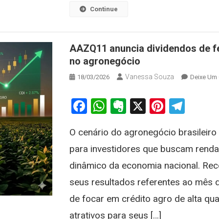
Continue
AAZQ11 anuncia dividendos de fev
no agronegócio
Vanessa Souza
18/03/2026
Deixe Um
Facebook
WhatsApp
Evernote
X
Pintere
Tele
O cenário do agronegócio brasileiro
para investidores que buscam renda
dinâmico da economia nacional. Re
seus resultados referentes ao mês d
de focar em crédito agro de alta q
atrativos para seus […]