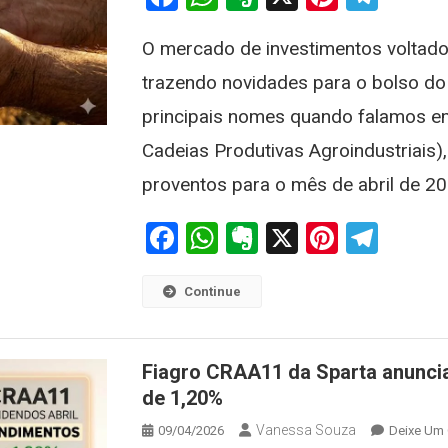
O mercado de investimentos voltad
trazendo novidades para o bolso do 
principais nomes quando falamos e
Cadeias Produtivas Agroindustriais), 
proventos para o mês de abril de 2
Facebook
WhatsApp
Evernote
X
Pintere
Tele
Continue
Fiagro CRAA11 da Sparta anuncia
de 1,20%
Vanessa Souza
09/04/2026
Deixe Um