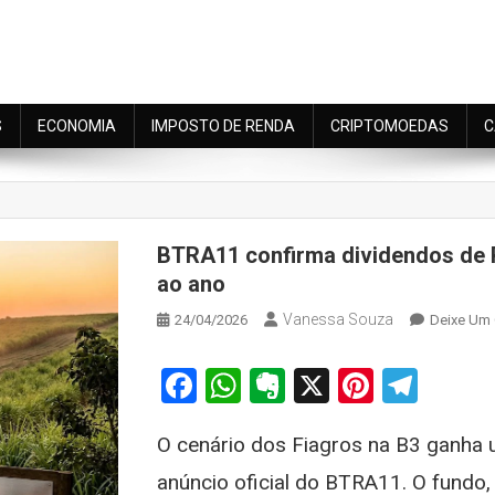
S
ECONOMIA
IMPOSTO DE RENDA
CRIPTOMOEDAS
C
BTRA11 confirma dividendos de R$
ao ano
Vanessa Souza
24/04/2026
Deixe Um
Facebook
WhatsApp
Evernote
X
Pintere
Tele
O cenário dos Fiagros na B3 ganha 
anúncio oficial do BTRA11. O fundo,