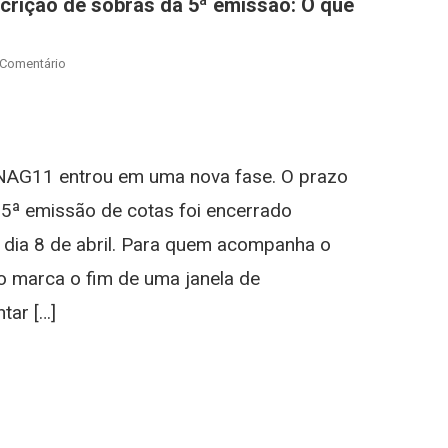
rição de sobras da 5ª emissão: O que
On
 Comentário
SNAG11
Encerra
st
gram
Prazo
Para
SNAG11 entrou em uma nova fase. O prazo
Subscrição
De
 5ª emissão de cotas foi encerrado
Sobras
a, dia 8 de abril. Para quem acompanha o
Da
5ª
 marca o fim de uma janela de
Emissão:
tar […]
O
Que
st
gram
O
Investidor
Precisa
Saber