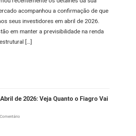
rmou recentemente os detalhes da sua
R$
1,00
 mercado acompanhou a confirmação de que
Por
os seus investidores em abril de 2026.
Cota
Para
estão em manter a previsibilidade na renda
Abril
strutural […]
De
2026:
st
gram
Veja
Detalhes
E
Quem
Recebe
bril de 2026: Veja Quanto o Fiagro Vai
On
 Comentário
VGIA11
Anuncia
st
gram