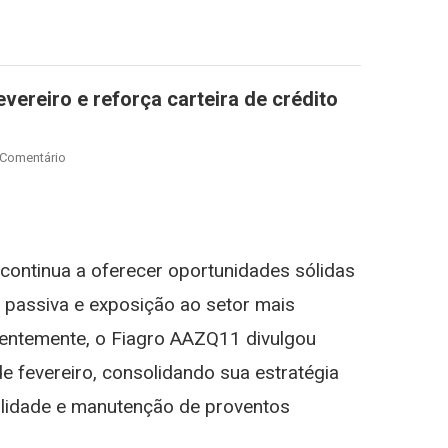
ereiro e reforça carteira de crédito
On
 Comentário
AAZQ11
Anuncia
st
gram
Dividendos
De
 continua a oferecer oportunidades sólidas
Fevereiro
E
 passiva e exposição ao setor mais
Reforça
centemente, o Fiagro AAZQ11 divulgou
Carteira
De
e fevereiro, consolidando sua estratégia
Crédito
ualidade e manutenção de proventos
No
Agronegócio