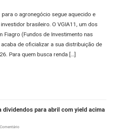
Dividendos
Para
o para o agronegócio segue aquecido e
Abril
De
investidor brasileiro. O VGIA11, um dos
2026:
m Fiagro (Fundos de Investimento nas
Veja
Quanto
acaba de oficializar a sua distribuição de
O
026. Para quem busca renda […]
Fiagro
Vai
st
gram
Pagar
 dividendos para abril com yield acima
On
 Comentário