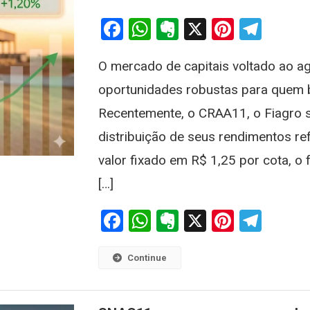
Facebook
WhatsApp
Evernote
X
Pintere
Tele
O mercado de capitais voltado ao a
oportunidades robustas para quem b
Recentemente, o CRAA11, o Fiagro s
distribuição de seus rendimentos r
valor fixado em R$ 1,25 por cota, o
[…]
Facebook
WhatsApp
Evernote
X
Pintere
Tele
Continue