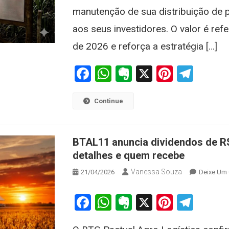
manutenção de sua distribuição de 
aos seus investidores. O valor é re
de 2026 e reforça a estratégia […]
Facebook
WhatsApp
Evernote
X
Pintere
Tele
Continue
BTAL11 anuncia dividendos de R$ 
detalhes e quem recebe
Vanessa Souza
21/04/2026
Deixe Um
Facebook
WhatsApp
Evernote
X
Pintere
Tele