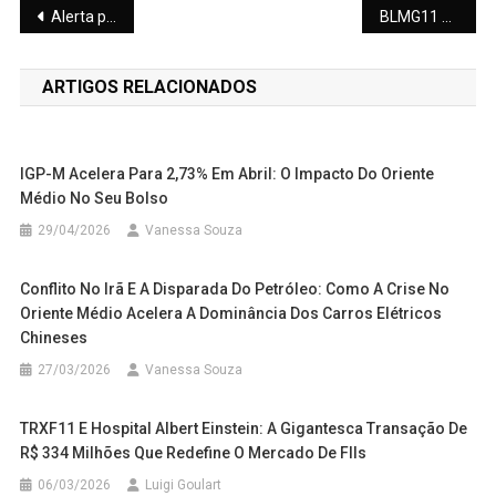
Navegação
Alerta para a Vale (VALE3): China fixa menor meta de crescimento desde 1991 e impacta o setor de commodities
BLMG11 Zera Endividamento e Reforça Capacidade de Pagar Dividendos
de
ARTIGOS RELACIONADOS
Post
IGP-M Acelera Para 2,73% Em Abril: O Impacto Do Oriente
Médio No Seu Bolso
29/04/2026
Vanessa Souza
Conflito No Irã E A Disparada Do Petróleo: Como A Crise No
Oriente Médio Acelera A Dominância Dos Carros Elétricos
Chineses
27/03/2026
Vanessa Souza
TRXF11 E Hospital Albert Einstein: A Gigantesca Transação De
R$ 334 Milhões Que Redefine O Mercado De FIIs
06/03/2026
Luigi Goulart