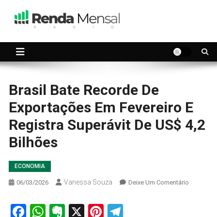
Skip
to
content
Seu dinheiro trabalhando por você.
Renda Mensal
Brasil Bate Recorde De
Exportações Em Fevereiro E
Registra Superávit De US$ 4,2
Bilhões
ECONOMIA
Vanessa Souza
On
06/03/2026
Deixe Um Comentário
Brasil
Bate
Facebook
WhatsApp
Evernote
X
Pinterest
Telegram
Recorde