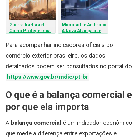
Guerra Irã-Israel :
Microsoft e Anthropic:
Como Proteger sua
A Nova Aliança que
Carteira de Ações no
pode Redefinir o
Brasil
Futuro da IA
Para acompanhar indicadores oficiais do
comércio exterior brasileiro, os dados
detalhados podem ser consultados no portal do
https://www.gov.br/mdic/pt-br
O que é a balança comercial e
por que ela importa
A
balança comercial
é um indicador econômico
que mede a diferença entre exportações e