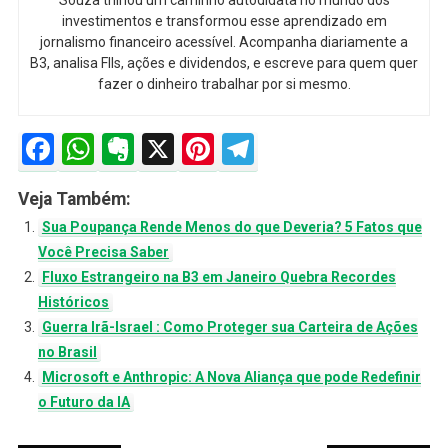
Souza trilhou um caminho autodidata no mundo dos
investimentos e transformou esse aprendizado em
jornalismo financeiro acessível. Acompanha diariamente a
B3, analisa FIIs, ações e dividendos, e escreve para quem quer
fazer o dinheiro trabalhar por si mesmo.
Facebook
WhatsApp
Evernote
X
Pinterest
Telegram
Veja Também:
Sua Poupança Rende Menos do que Deveria? 5 Fatos que
Você Precisa Saber
Fluxo Estrangeiro na B3 em Janeiro Quebra Recordes
Históricos
Guerra Irã-Israel : Como Proteger sua Carteira de Ações
no Brasil
Microsoft e Anthropic: A Nova Aliança que pode Redefinir
o Futuro da IA