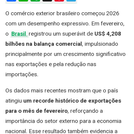
De
O comércio exterior brasileiro começou 2026
Exportaç
Em
com um desempenho expressivo. Em fevereiro,
Fevereiro
o
Brasil
registrou um superávit de
US$ 4,208
E
Registra
bilhões na balança comercial
, impulsionado
Superávit
principalmente por um crescimento significativo
De
US$
nas exportações e pela redução nas
4,2
importações.
Bilhões
Os dados mais recentes mostram que o país
atingiu
um recorde histórico de exportações
para o mês de fevereiro
, reforçando a
importância do setor externo para a economia
nacional. Esse resultado também evidencia a