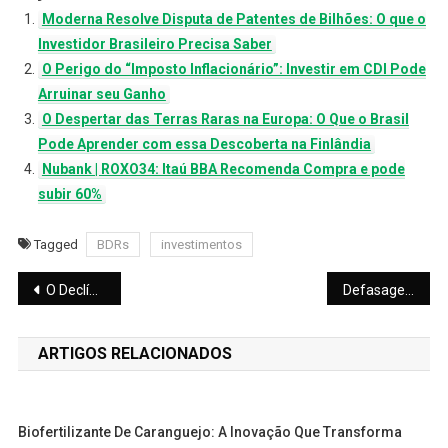
Moderna Resolve Disputa de Patentes de Bilhões: O que o
Investidor Brasileiro Precisa Saber
O Perigo do “Imposto Inflacionário”: Investir em CDI Pode
Arruinar seu Ganho
O Despertar das Terras Raras na Europa: O Que o Brasil
Pode Aprender com essa Descoberta na Finlândia
Nubank | ROXO34: Itaú BBA Recomenda Compra e pode
subir 60%
Tagged
BDRs
investimentos
Navegação
O Declínio do BuzzFeed: Como um Gigante de US$ 1,7 Bilhão Chegou à Beira da Falência
Defasagem do Diesel PETR4: Preços 60% Abaixo do Mercado Internacional Após Reajuste
de
ARTIGOS RELACIONADOS
Post
Biofertilizante De Caranguejo: A Inovação Que Transforma