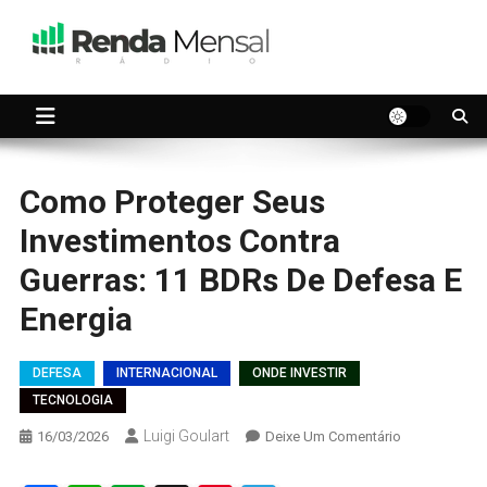
Skip
to
content
Seu dinheiro trabalhando por você.
Renda Mensal
Como Proteger Seus
Investimentos Contra
Guerras: 11 BDRs De Defesa E
Energia
DEFESA
INTERNACIONAL
ONDE INVESTIR
TECNOLOGIA
Luigi Goulart
On
16/03/2026
Deixe Um Comentário
Como
Proteger