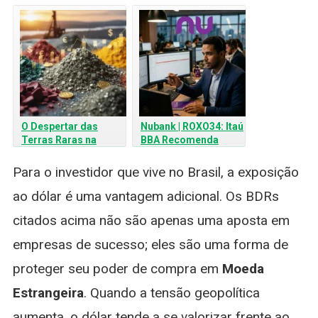
de Bilhões: O que o
em CDI Pode Arruinar
Investidor Brasileiro
seu Ganho
Precisa Saber
O Despertar das
Nubank | ROXO34: Itaú
Terras Raras na
BBA Recomenda
Europa: O Que o Brasil
Compra e pode subir
Pode Aprender com
60%
Para o investidor que vive no Brasil, a exposição
essa Descoberta na
ao dólar é uma vantagem adicional. Os BDRs
Finlândia
citados acima não são apenas uma aposta em
empresas de sucesso; eles são uma forma de
proteger seu poder de compra em
Moeda
Estrangeira
. Quando a tensão geopolítica
aumenta, o dólar tende a se valorizar frente ao