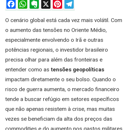
Facebook
WhatsApp
Evernote
X
Pinterest
Telegram
Seus
Investimento
O cenário global está cada vez mais volátil. Com
Contra
Guerras:
o aumento das tensões no Oriente Médio,
11
especialmente envolvendo o Irã e outras
BDRs
De
potências regionais, o investidor brasileiro
Defesa
precisa olhar para além das fronteiras e
E
Energia
entender como as
tensões geopolíticas
impactam diretamente o seu bolso. Quando o
risco de guerra aumenta, o mercado financeiro
tende a buscar refúgio em setores específicos
que não apenas resistem à crise, mas muitas
vezes se beneficiam da alta dos preços das
commodities e do aumento nos gastos militares.