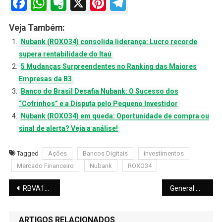
Facebook
WhatsApp
Evernote
X
Pinterest
Telegram
Veja Também:
Nubank (ROXO34) consolida liderança: Lucro recorde
supera rentabilidade do Itaú
5 Mudanças Surpreendentes no Ranking das Maiores
Empresas da B3
Banco do Brasil Desafia Nubank: O Sucesso dos
“Cofrinhos” e a Disputa pelo Pequeno Investidor
Nubank (ROXO34) em queda: Oportunidade de compra ou
sinal de alerta? Veja a análise!
Tagged
Ações
Bancos Digitais
investimentos
Mercado Financeiro
Nubank
ROXO34
Navegação
RBVA11 lucra R$ 3,86 milhões com venda de imóvel locado para a Caixa Econômica
General Mills vende Yoki e Kitano para o Grupo 3Corações: O que muda ?
de
ARTIGOS RELACIONADOS