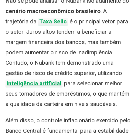
Não se pode analisar o Nubank isoladamente do
Disputa pelo Pequeno
cenário macroeconômico brasileiro
Investidor
. A
trajetória da
Taxa Selic
é o principal vetor para
o setor. Juros altos tendem a beneficiar a
margem financeira dos bancos, mas também
podem aumentar o risco de inadimplência.
Contudo, o Nubank tem demonstrado uma
gestão de risco de crédito superior, utilizando
inteligência artificial
para selecionar melhor
seus tomadores de empréstimos, o que mantém
a qualidade da carteira em níveis saudáveis.
Além disso, o controle inflacionário exercido pelo
Banco Central é fundamental para a estabilidade