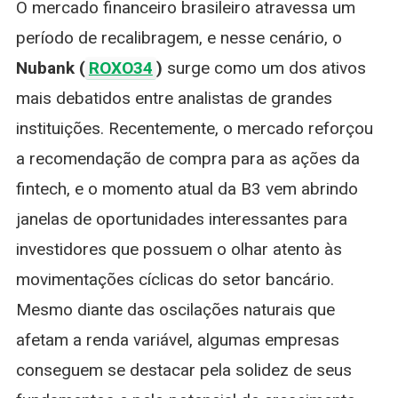
O mercado financeiro brasileiro atravessa um
BBA
Recomenda
período de recalibragem, e nesse cenário, o
Compra
Nubank (
ROXO34
)
surge como um dos ativos
E
Pode
mais debatidos entre analistas de grandes
Subir
instituições. Recentemente, o mercado reforçou
60%
a recomendação de compra para as ações da
fintech, e o momento atual da B3 vem abrindo
janelas de oportunidades interessantes para
investidores que possuem o olhar atento às
movimentações cíclicas do setor bancário.
Mesmo diante das oscilações naturais que
afetam a renda variável, algumas empresas
conseguem se destacar pela solidez de seus