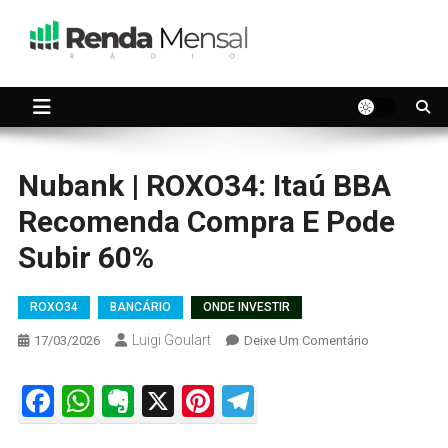
Skip
to
content
Seu dinheiro trabalhando por você.
Renda Mensal
Nubank | ROXO34: Itaú BBA
Recomenda Compra E Pode
Subir 60%
ROXO34
BANCÁRIO
ONDE INVESTIR
Luigi Goulart
On
17/03/2026
Deixe Um Comentário
Nubank
|
Facebook
WhatsApp
Evernote
X
Pinterest
Telegram
ROXO34:
Itaú