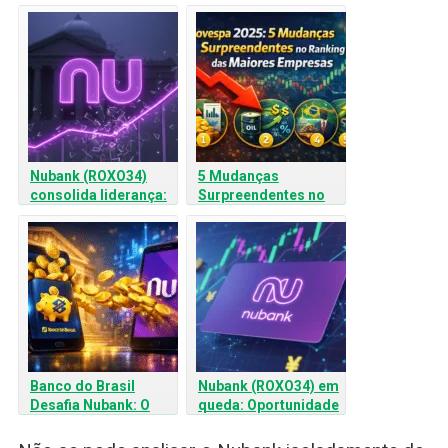
Nubank (ROXO34)
5 Mudanças
consolida liderança:
Surpreendentes no
Lucro recorde supera
Ranking das Maiores
rentabilidade do Itaú
Empresas da B3
Banco do Brasil
Nubank (ROXO34) em
Desafia Nubank: O
queda: Oportunidade
Sucesso dos
de compra ou sinal de
“Cofrinhos” e a
alerta? Veja a análise!