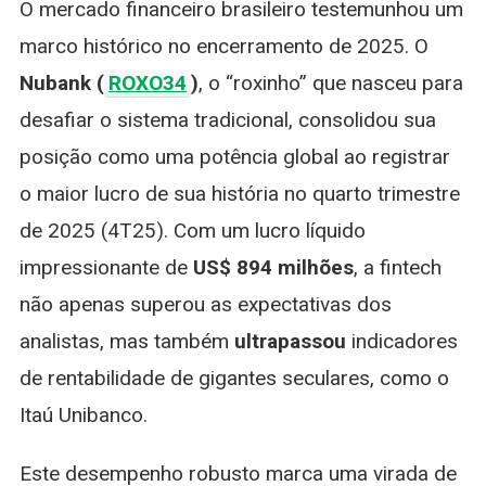
O mercado financeiro brasileiro testemunhou um
Lucro
Recorde
marco histórico no encerramento de 2025. O
Supera
Nubank (
ROXO34
)
, o “roxinho” que nasceu para
Rentabilidade
Do
desafiar o sistema tradicional, consolidou sua
Itaú
posição como uma potência global ao registrar
o maior lucro de sua história no quarto trimestre
de 2025 (4T25). Com um lucro líquido
impressionante de
US$ 894 milhões
, a fintech
não apenas superou as expectativas dos
analistas, mas também
ultrapassou
indicadores
de rentabilidade de gigantes seculares, como o
Itaú Unibanco.
Este desempenho robusto marca uma virada de