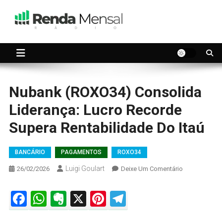
Skip
to
content
Seu dinheiro trabalhando por você.
Renda Mensal
Nubank (ROXO34) Consolida
Liderança: Lucro Recorde
Supera Rentabilidade Do Itaú
BANCÁRIO
PAGAMENTOS
ROXO34
Luigi Goulart
On
26/02/2026
Deixe Um Comentário
Nubank
(ROXO34)
Facebook
WhatsApp
Evernote
X
Pinterest
Telegram
Consolida
Liderança: