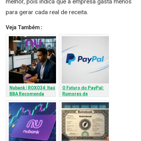
melhor, pois indica que a empresa gasta menos
para gerar cada real de receita.
Veja Também :
Nubank | ROXO34: Itaú
O Futuro do PayPal:
BBA Recomenda
Rumores de
Compra e pode subir
Aquisição Disparam e
60%
Impactam as BDRs
PYPL34