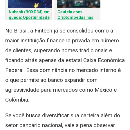
Nubank (ROXO34) em
Cautela com
queda: Oportunidade
Criptomoedas nas
de compra ou sinal de
Ações da Robinhood
alerta? Veja a análise!
No Brasil, a Fintech já se consolidou como a
maior instituição financeira privada em número
de clientes, superando nomes tradicionais e
ficando atrás apenas da estatal Caixa Econômica
Federal. Essa dominância no mercado interno é
o que permite ao banco expandir com
agressividade para mercados como México e
Colômbia.
Se você busca diversificar sua carteira além do
setor bancário nacional, vale a pena observar