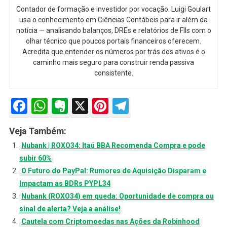
Contador de formação e investidor por vocação. Luigi Goulart
usa o conhecimento em Ciências Contábeis para ir além da
notícia — analisando balanços, DREs e relatórios de FIIs com o
olhar técnico que poucos portais financeiros oferecem.
Acredita que entender os números por trás dos ativos é o
caminho mais seguro para construir renda passiva
consistente.
Facebook
WhatsApp
Evernote
X
Pinterest
Telegram
Veja Também:
Nubank | ROXO34: Itaú BBA Recomenda Compra e pode
subir 60%
O Futuro do PayPal: Rumores de Aquisição Disparam e
Impactam as BDRs PYPL34
Nubank (ROXO34) em queda: Oportunidade de compra ou
sinal de alerta? Veja a análise!
Cautela com Criptomoedas nas Ações da Robinhood