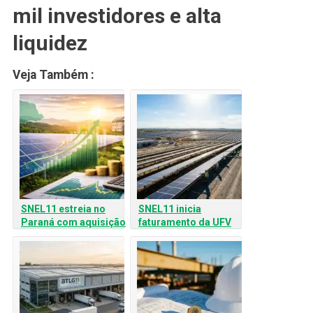
mil investidores e alta
liquidez
Veja Também :
SNEL11 estreia no
SNEL11 inicia
Paraná com aquisição
faturamento da UFV
da UFV Cruzeiro do
Petrolina e mantém
Sul: Oportunidade?
dividendos estáveis:
O que muda para o
investidor?