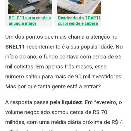
BTLG11 surpreende e
Dividendo do TGAR11
anuncia maior
surpreende e supera
dividendo em mais de
1% em maio; veja
um ano para abril de
Um dos pontos que mais chama a atenção no
2026
SNEL11
recentemente é a sua popularidade. No
início do ano, o fundo contava com cerca de 65
mil cotistas. Em apenas três meses, esse
número saltou para mais de 90 mil investidores.
Mas por que tanta gente está a entrar?
A resposta passa pela
liquidez
. Em fevereiro, o
volume negociado somou cerca de R$ 70
milhões, com uma média diária próxima de R$ 4