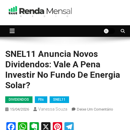
Skip
to
content
Seu dinheiro trabalhando por você.
Renda Mensal
SNEL11 Anuncia Novos
Dividendos: Vale A Pena
Investir No Fundo De Energia
Solar?
DIVIDENDOS
FIIs
SNEL11
Vanessa Souza
On
15/04/2026
Deixe Um Comentário
SNEL11
Anuncia
Facebook
WhatsApp
Evernote
X
Pinterest
Telegram
Novos