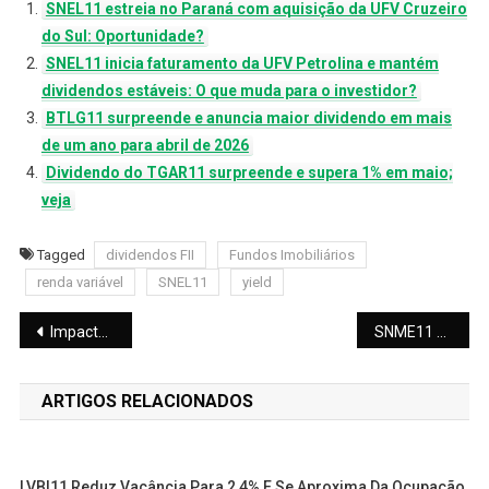
SNEL11 estreia no Paraná com aquisição da UFV Cruzeiro
do Sul: Oportunidade?
SNEL11 inicia faturamento da UFV Petrolina e mantém
dividendos estáveis: O que muda para o investidor?
BTLG11 surpreende e anuncia maior dividendo em mais
de um ano para abril de 2026
Dividendo do TGAR11 surpreende e supera 1% em maio;
veja
Tagged
dividendos FII
Fundos Imobiliários
renda variável
SNEL11
yield
Navegação
Impacto no HIRE11: Inquilina que paga 19% do aluguel anuncia saída e liga alerta para investidores
SNME11 anuncia dividendos de abril: Rendimento de 1,05% e detalhes da nova estratégia de crédito
de
ARTIGOS RELACIONADOS
Post
LVBI11 Reduz Vacância Para 2,4% E Se Aproxima Da Ocupação