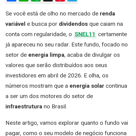
Dividendo
Se você está de olho no mercado de
renda
Vale
A
variável
e busca por
dividendos
que caiam na
Pena
conta com regularidade, o
SNEL11
certamente
Investir
No
já apareceu no seu radar. Este fundo, focado no
Fundo
setor de
energia limpa
, acaba de divulgar os
De
Energia
valores que serão distribuídos aos seus
Solar?
investidores em abril de 2026. E olha, os
números mostram que a
energia solar
continua
a ser um dos motores do setor de
infraestrutura
no Brasil.
Neste artigo, vamos explorar quanto o fundo vai
pagar, como o seu modelo de negócio funciona