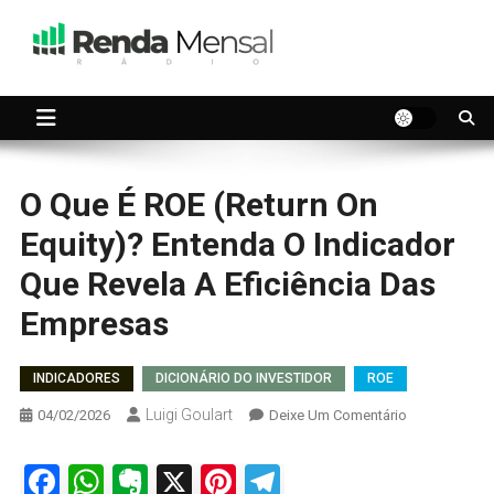
Skip
to
content
Seu dinheiro trabalhando por você.
Renda Mensal
O Que É ROE (Return On
Equity)? Entenda O Indicador
Que Revela A Eficiência Das
Empresas
INDICADORES
DICIONÁRIO DO INVESTIDOR
ROE
Luigi Goulart
On
04/02/2026
Deixe Um Comentário
O
Que
Facebook
WhatsApp
Evernote
X
Pinterest
Telegram
É