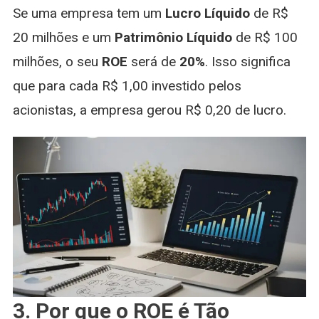
sem Sair da B3
Bancos
Se uma empresa tem um
Lucro Líquido
de R$
20 milhões e um
Patrimônio Líquido
de R$ 100
milhões, o seu
ROE
será de
20%
. Isso significa
que para cada R$ 1,00 investido pelos
acionistas, a empresa gerou R$ 0,20 de lucro.
3. Por que o ROE é Tão