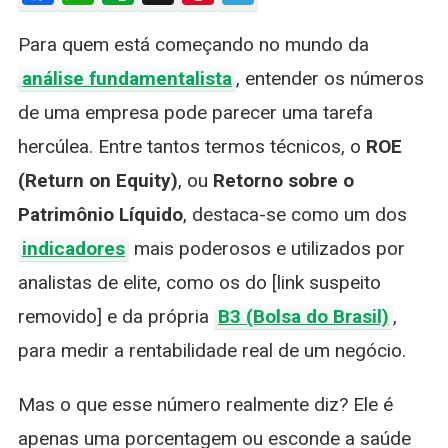
ROE
Para quem está começando no mundo da
(Return
On
análise fundamentalista
, entender os números
Equity)?
de uma empresa pode parecer uma tarefa
Entenda
O
hercúlea. Entre tantos termos técnicos, o
ROE
Indicador
(Return on Equity)
, ou
Retorno sobre o
Que
Revela
Patrimônio Líquido
, destaca-se como um dos
A
indicadores
mais poderosos e utilizados por
Eficiência
Das
analistas de elite, como os do [link suspeito
Empresas
removido] e da própria
B3 (Bolsa do Brasil)
,
para medir a rentabilidade real de um negócio.
Mas o que esse número realmente diz? Ele é
apenas uma porcentagem ou esconde a saúde