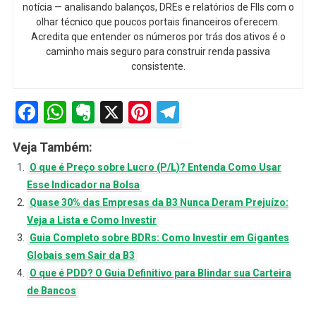
notícia — analisando balanços, DREs e relatórios de FIIs com o
olhar técnico que poucos portais financeiros oferecem.
Acredita que entender os números por trás dos ativos é o
caminho mais seguro para construir renda passiva
consistente.
Facebook
WhatsApp
Evernote
X
Pinterest
Telegram
Veja Também:
O que é Preço sobre Lucro (P/L)? Entenda Como Usar
Esse Indicador na Bolsa
Quase 30% das Empresas da B3 Nunca Deram Prejuízo:
Veja a Lista e Como Investir
Guia Completo sobre BDRs: Como Investir em Gigantes
Globais sem Sair da B3
O que é PDD? O Guia Definitivo para Blindar sua Carteira
de Bancos