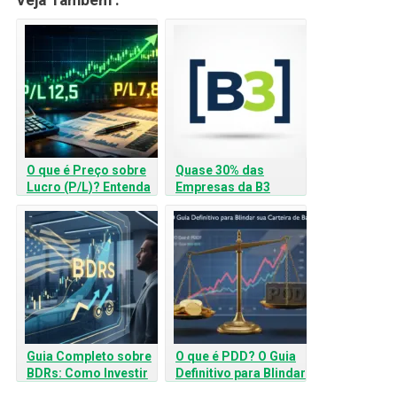
Veja Também :
O que é Preço sobre
Quase 30% das
Lucro (P/L)? Entenda
Empresas da B3
Como Usar Esse
Nunca Deram
Indicador na Bolsa
Prejuízo: Veja a Lista
e Como Investir
Guia Completo sobre
O que é PDD? O Guia
BDRs: Como Investir
Definitivo para Blindar
em Gigantes Globais
sua Carteira de