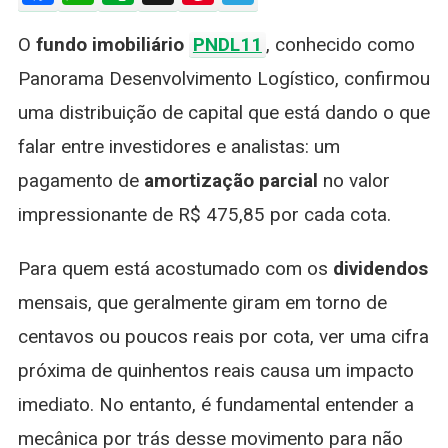
Surpreen
O
fundo imobiliário
PNDL11
, conhecido como
Mercado
Com
Panorama Desenvolvimento Logístico, confirmou
Amortiza
uma distribuição de capital que está dando o que
De
Quase
falar entre investidores e analistas: um
R$
pagamento de
amortização parcial
no valor
500
Por
impressionante de R$ 475,85 por cada cota.
Cota
Para quem está acostumado com os
dividendos
mensais, que geralmente giram em torno de
centavos ou poucos reais por cota, ver uma cifra
próxima de quinhentos reais causa um impacto
imediato. No entanto, é fundamental entender a
mecânica por trás desse movimento para não