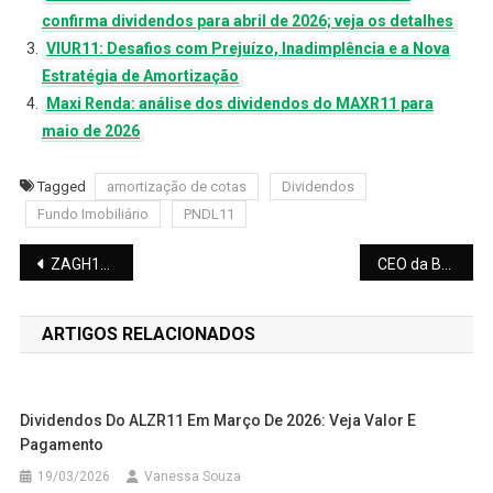
confirma dividendos para abril de 2026; veja os detalhes
VIUR11: Desafios com Prejuízo, Inadimplência e a Nova
Estratégia de Amortização
Maxi Renda: análise dos dividendos do MAXR11 para
maio de 2026
Tagged
amortização de cotas
Dividendos
Fundo Imobiliário
PNDL11
Navegação
ZAGH11: Fundo Imobiliário Movimenta Portfólio e Registra Rentabilidade Total de 22,79%
CEO da B3 assume o comando do Santander: o que esperar dessa dança das cadeiras no mercado financeiro
de
ARTIGOS RELACIONADOS
Post
Dividendos Do ALZR11 Em Março De 2026: Veja Valor E
Pagamento
19/03/2026
Vanessa Souza