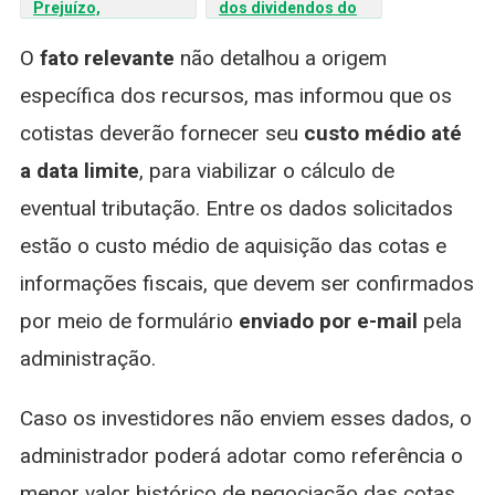
Prejuízo,
dos dividendos do
Inadimplência e a
MAXR11 para maio de
Nova Estratégia de
2026
O
fato relevante
não detalhou a origem
Amortização
específica dos recursos, mas informou que os
cotistas deverão fornecer seu
custo médio
até
a data limite
, para viabilizar o cálculo de
eventual tributação. Entre os dados solicitados
estão o custo médio de aquisição das cotas e
informações fiscais, que devem ser confirmados
por meio de formulário
enviado por e-mail
pela
administração.
Caso os investidores não enviem esses dados, o
administrador poderá adotar como referência o
menor valor histórico de negociação das cotas