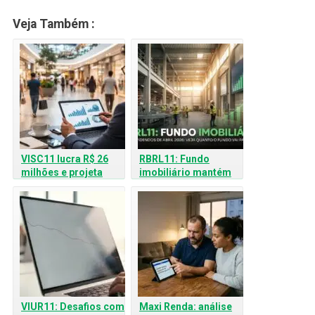
Veja Também :
VISC11 lucra R$ 26
RBRL11: Fundo
milhões e projeta
imobiliário mantém
dividendos estáveis
estabilidade e
até 2026
confirma dividendos
para abril de 2026;
veja os detalhes
VIUR11: Desafios com
Maxi Renda: análise