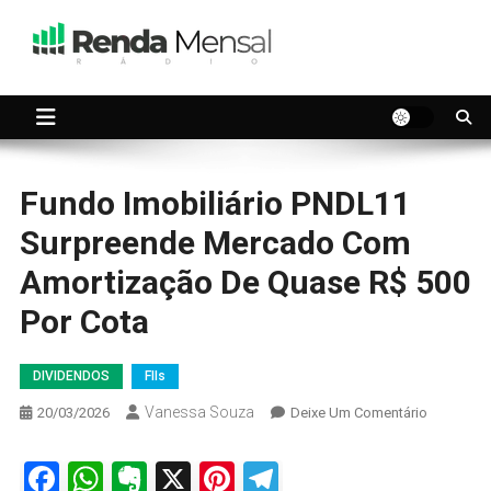
Skip
to
content
Seu dinheiro trabalhando por você.
Renda Mensal
Fundo Imobiliário PNDL11
Surpreende Mercado Com
Amortização De Quase R$ 500
Por Cota
DIVIDENDOS
FIIs
Vanessa Souza
On
20/03/2026
Deixe Um Comentário
Fundo
Imobiliári
Facebook
WhatsApp
Evernote
X
Pinterest
Telegram
PNDL11