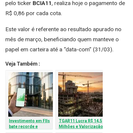
pelo ticker
BCIA11
, realiza hoje o pagamento de
R$ 0,86 por cada cota.
Este valor é referente ao resultado apurado no
mês de março, beneficiando quem manteve o
papel em carteira até a “data-com” (31/03).
Veja Também :
Investimento em FIIs
TGAR11 Lucra R$ 14,5
bate recorde e
Milhões e Valorização
alcança 3,13 milhões
Patrimonial Salta: O