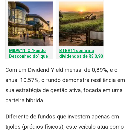
de investidores em
que Esperar
março de 2026
MIDW11: O “Fundo
BTRA11 confirma
Desconhecido” que
dividendos de R$ 0,90
Dominou o Volume de
para abril: retorno
Negociações na B3
supera 16% ao ano
Com um Dividend Yield mensal de 0,89%, e o
anual 10,57%, o fundo demonstra resiliência em
sua estratégia de gestão ativa, focada em uma
carteira híbrida.
Diferente de fundos que investem apenas em
tijolos (prédios físicos), este veículo atua como