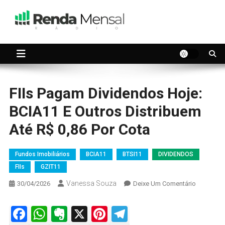
Skip
to
content
Seu dinheiro trabalhando por você.
Renda Mensal
FIIs Pagam Dividendos Hoje:
BCIA11 E Outros Distribuem
Até R$ 0,86 Por Cota
Fundos Imobiliários
BCIA11
BTSI11
DIVIDENDOS
FIIs
GZIT11
Vanessa Souza
On
30/04/2026
Deixe Um Comentário
FIIs
Pagam
Facebook
WhatsApp
Evernote
X
Pinterest
Telegram
Dividend