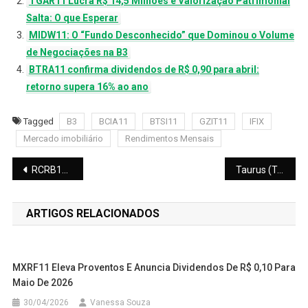
TGAR11 Lucra R$ 14,5 Milhões e Valorização Patrimonial
Salta: O que Esperar
MIDW11: O “Fundo Desconhecido” que Dominou o Volume
de Negociações na B3
BTRA11 confirma dividendos de R$ 0,90 para abril:
retorno supera 16% ao ano
Tagged
B3
BCIA11
BTSI11
GZIT11
IFIX
Mercado imobiliário
Rendimentos Mensais
Navegação
RCRB11: Nova Locação no Itaim Bibi Projeta Ganho de R$ 0,05 por Cota
Taurus (TASA4) confirma pagamento de dividendos; veja valor por ação e prazos
de
ARTIGOS RELACIONADOS
Post
MXRF11 Eleva Proventos E Anuncia Dividendos De R$ 0,10 Para
Maio De 2026
30/04/2026
Vanessa Souza