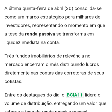
Hoje:
A última quinta-feira de abril (30) consolida-se
BCIA11
E
como um marco estratégico para milhares de
Outros
investidores, representando o momento em que
Distribue
Até
a tese da
renda passiva
se transforma em
R$
liquidez imediata na conta.
0,86
Por
Cota
Três fundos imobiliários de relevância no
mercado encerram o mês distribuindo lucros
diretamente nas contas das corretoras de seus
cotistas.
Entre os destaques do dia, o
BCIA11
lidera o
volume de distribuição, entregando um valor que
reforça a tese de renda passiva mensal.