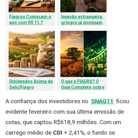
Fiagros Começam o
Invasão estrangeira:
ano com R$ 11,7
gringos já dominam
Bilhões e com 7,5 mil
quase 25% do giro
investidores
dos Fiagros na B3
Dividendos Acima da
O que é FIAGRO? O
Selic|Fiagro
Guia Completo sobre
Ultrapassa 120 Mil
os Fundos de
Investidores
Investimento nas
A confiança dos investidores no
SNAG11
ficou
Cadeias
evidente fevereiro com sua última emissão de
Agroindustriais
cotas, que captou R$618,9 milhões. Com um
carrego médio de
CDI
+ 2,41%, o fundo se