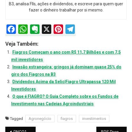
B3, analisa FIIs, ações e dividendos, e escreve para quem quer
fazer o dinheiro trabalhar por si mesmo.
Facebook
WhatsApp
Evernote
X
Pinterest
Telegram
Veja Também:
Fiagros Começam o ano com R$ 11,7 Bilhões e com 7,5
mil investidores
Invasão estrangeira: gringos já dominam quase 25% do
giro dos Fiagros na B3
Dividendos Acima da Selic|Fiagro Ultrapassa 120 Mil
Investidores
O que é FIAGRO? O Guia Completo sobre os Fundos de
Investimento nas Cadeias Agroindustriais
Tagged
Agronegócio
fiagros
investimentos