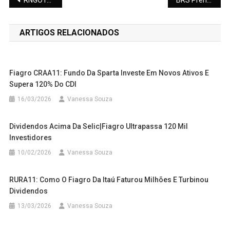
Navegação
RNGO11: A Saída da GOL e o Futuro das Lajes Corporativas em 2026
BRS Prenda: A Nova Super Batata-Doce da Embrapa que Une Biofortificação e Produtividade
de
ARTIGOS RELACIONADOS
Post
Fiagro CRAA11: Fundo Da Sparta Investe Em Novos Ativos E
Supera 120% Do CDI
16/03/2026
Vanessa Souza
Dividendos Acima Da Selic|Fiagro Ultrapassa 120 Mil
Investidores
10/02/2026
Vanessa Souza
RURA11: Como O Fiagro Da Itaú Faturou Milhões E Turbinou
Dividendos
13/03/2026
Vanessa Souza