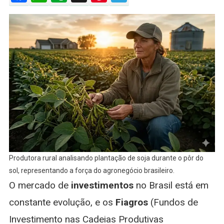
Valor
Patrimonia
Saiba
Como
Escolher
Os
Melhores
Fundos
Para
Sua
Carteira
Produtora rural analisando plantação de soja durante o pôr do
sol, representando a força do agronegócio brasileiro.
O mercado de
investimentos
no Brasil está em
constante evolução, e os
Fiagros
(Fundos de
Investimento nas Cadeias Produtivas