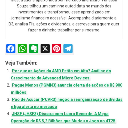
Mãe, trader e apaixonada por mercado financeiro. Vanessa
Souza trilhou um caminho autodidata no mundo dos
investimentos e transformou esse aprendizado em
jornalismo financeiro acessível. Acompanha diariamente a
B3, analisa FIIs, ações e dividendos, e escreve para quem quer
fazer o dinheiro trabalhar por si mesmo.
Facebook
WhatsApp
Evernote
X
Pinterest
Telegram
Veja Também:
Por que as Ações da AMD Estão em Alta? Análise do
Crescimento da Advanced Micro Devices
Pague Menos (PGMN3) anuncia oferta de ações de R$ 900
milhões
Pão de Açúcar (PCAR3) negocia reorganização de dívidas
e liga alerta no mercado
JHSF (JHSF3) Dispara com Lucro Recorde: A Mega
Operação de R$ 5,2 Bilhões que Mudou o Jogo no 4T25