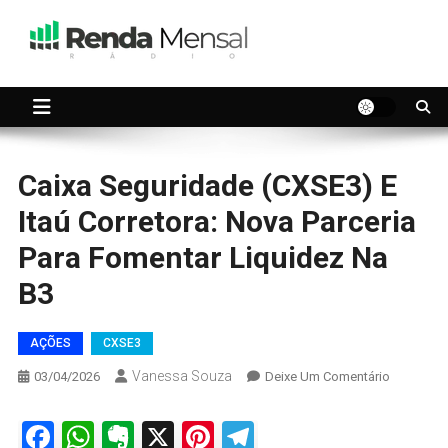
Skip
to
content
Seu dinheiro trabalhando por você.
Renda Mensal
Caixa Seguridade (CXSE3) E
Itaú Corretora: Nova Parceria
Para Fomentar Liquidez Na
B3
AÇÕES
CXSE3
Vanessa Souza
On
03/04/2026
Deixe Um Comentário
Caixa
Segurida
Facebook
WhatsApp
Evernote
X
Pinterest
Telegram
(CXSE3)