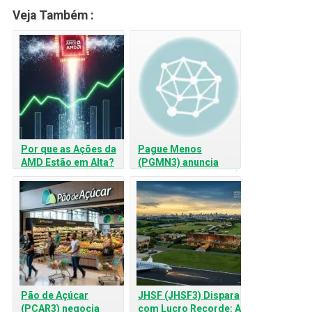
Veja Também :
Por que as Ações da
Pague Menos
AMD Estão em Alta?
(PGMN3) anuncia
Análise do
oferta de ações de R$
Crescimento da
900 milhões
Advanced Micro
Devices
Pão de Açúcar
JHSF (JHSF3) Dispara
(PCAR3) negocia
com Lucro Recorde: A