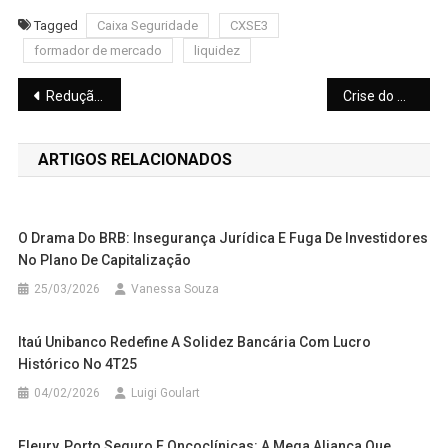
Tagged
Caixa Seguridade
CXSE3
formador de mercado
liquidez
Navegação
Redução do ICMS sobre Diesel: Rio de Janeiro e Rondônia Rejeitam Proposta
Crise do Gás: Por que o preço do botijão explodiu e ameaça o programa Gás do Povo
de
ARTIGOS RELACIONADOS
Post
O Drama Do BRB: Insegurança Jurídica E Fuga De Investidores
No Plano De Capitalização
25/03/2026
Vanessa Souza
Itaú Unibanco Redefine A Solidez Bancária Com Lucro
Histórico No 4T25
04/02/2026
Luigi Goulart
Fleury, Porto Seguro E Oncoclínicas: A Mega Aliança Que