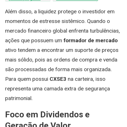
reorganização de
Mega Operação de R$
dívidas e liga alerta no
5,2 Bilhões que
Além disso, a liquidez protege o investidor em
mercado
Mudou o Jogo no
momentos de estresse sistêmico. Quando o
4T25
mercado financeiro global enfrenta turbulências,
ações que possuem um
formador de mercado
ativo tendem a encontrar um suporte de preços
mais sólido, pois as ordens de compra e venda
são processadas de forma mais organizada.
Para quem possui
CXSE3
na carteira, isso
representa uma camada extra de segurança
patrimonial.
Foco em Dividendos e
Geração de Valor