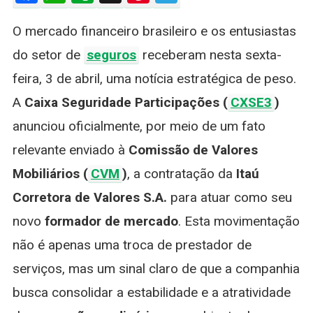
E
O mercado financeiro brasileiro e os entusiastas
Itaú
Corretora:
do setor de
seguros
receberam nesta sexta-
Nova
feira, 3 de abril, uma notícia estratégica de peso.
Parceria
Para
A
Caixa Seguridade Participações (
CXSE3
)
Fomentar
anunciou oficialmente, por meio de um fato
Liquidez
Na
relevante enviado à
Comissão de Valores
B3
Mobiliários (
CVM
)
, a contratação da
Itaú
Corretora de Valores S.A.
para atuar como seu
novo
formador de mercado
. Esta movimentação
não é apenas uma troca de prestador de
serviços, mas um sinal claro de que a companhia
busca consolidar a estabilidade e a atratividade