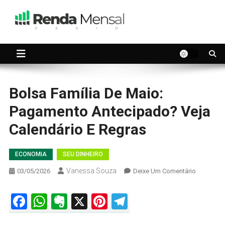
Skip
to
content
Seu dinheiro trabalhando por você.
Renda Mensal
Bolsa Família De Maio:
Pagamento Antecipado? Veja
Calendário E Regras
ECONOMIA
SEU DINHEIRO
Vanessa Souza
On
03/05/2026
Deixe Um Comentário
Bolsa
Família
Facebook
WhatsApp
Evernote
X
Pinterest
Telegram
De
Maio: