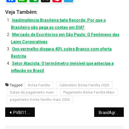
Veja Também:
Inadimplência Brasileira bate Recorde: Por que o
Brasileiro não paga as contas em DIA?
Mercado de Escritórios em São Paulo: O Fenômeno das
Lajes Corporativas
Ovo vermelho dispara 40% sobre Branco com oferta
Restrita
Setor Atacista: O termômetro invisível que antecipa a
inflação no Brasil
Tagged
Bolsa Família
Calendário Bolsa Família 2026
Datas de pagamento maio
Pagamento Bolsa Família Maio
pagamento bolsa famílio maio 2026
Navegação
PVBI11 mantém dividendos para maio de 2026; e yield de 0,52%
BrasilAgro vende fazenda no Paraguai com lucro
de