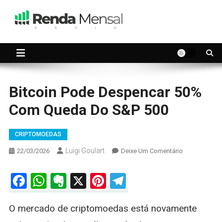
Skip
to
content
Seu dinheiro trabalhando por você.
Renda Mensal
Bitcoin Pode Despencar 50%
Com Queda Do S&P 500
CRIPTOMOEDAS
Luigi Goulart
On
22/03/2026
Deixe Um Comentário
Bitcoin
Pode
Facebook
WhatsApp
Evernote
X
Pinterest
Telegram
Despencar
50%
O mercado de criptomoedas está novamente
Com
Queda