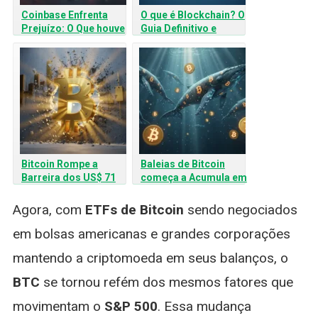
Coinbase Enfrenta
O que é Blockchain? O
Prejuízo: O Que houve
Guia Definitivo e
com a Gigante das
Simples sobre a
Criptomoedas?
Tecnologia da
Confiança
Bitcoin Rompe a
Baleias de Bitcoin
Barreira dos US$ 71
começa a Acumula em
Mil: O que Significa
US$ 71 Mil:
para o Brasileiro?
Agora, com
ETFs de Bitcoin
sendo negociados
em bolsas americanas e grandes corporações
mantendo a criptomoeda em seus balanços, o
BTC
se tornou refém dos mesmos fatores que
movimentam o
S&P 500
. Essa mudança