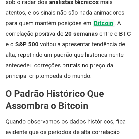
sob o radar dos
analistas técnicos
mais
Do
atentos, e os sinais não são nada animadores
S&P
500
para quem mantém posições em
Bitcoin
. A
correlação positiva de
20 semanas
entre o
BTC
e o
S&P 500
voltou a apresentar tendência de
alta, repetindo um padrão que historicamente
antecedeu correções brutais no preço da
principal criptomoeda do mundo.
O Padrão Histórico Que
Assombra o Bitcoin
Quando observamos os dados históricos, fica
evidente que os períodos de alta correlação