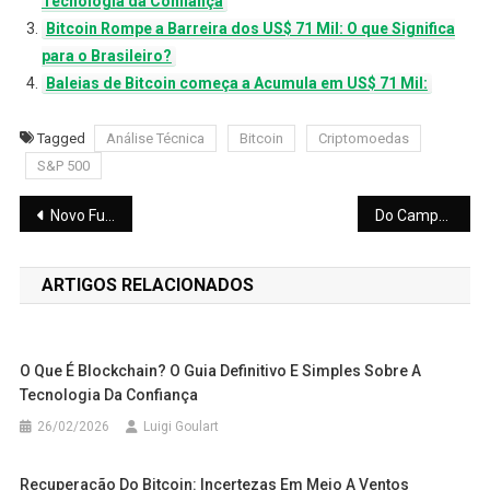
Tecnologia da Confiança
Bitcoin Rompe a Barreira dos US$ 71 Mil: O que Significa
para o Brasileiro?
Baleias de Bitcoin começa a Acumula em US$ 71 Mil:
Tagged
Análise Técnica
Bitcoin
Criptomoedas
S&P 500
Navegação
Novo Fundo Imobiliário de Hotéis Premium do BTG Pactual: Rendimento de IPCA + 9% ao Ano
Do Campo à Mesa Projeto Transforma Soja em Nutrição para Famílias de Mato Grosso
de
ARTIGOS RELACIONADOS
Post
O Que É Blockchain? O Guia Definitivo E Simples Sobre A
Tecnologia Da Confiança
26/02/2026
Luigi Goulart
Recuperação Do Bitcoin: Incertezas Em Meio A Ventos