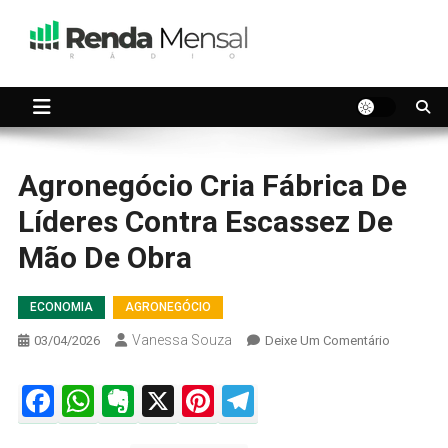
Skip
to
content
Seu dinheiro trabalhando por você.
Renda Mensal
Agronegócio Cria Fábrica De
Líderes Contra Escassez De
Mão De Obra
ECONOMIA
AGRONEGÓCIO
Vanessa Souza
On
03/04/2026
Deixe Um Comentário
Agronegó
Cria
Facebook
WhatsApp
Evernote
X
Pinterest
Telegram
Fábrica
De