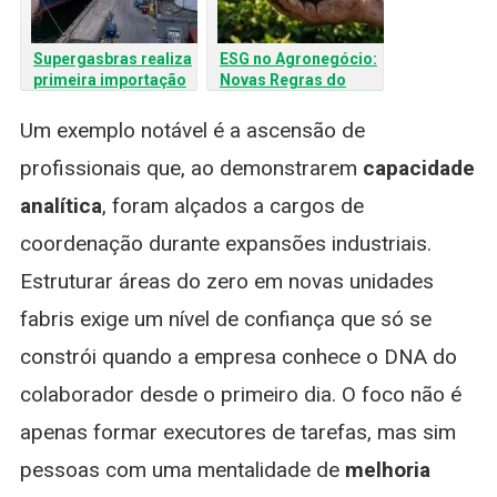
Supergasbras realiza
ESG no Agronegócio:
primeira importação
Novas Regras do
de gás liquefeito
Acordo Mercosul-UE
renovável no Brasil:
Entram em Vigor em
Um exemplo notável é a ascensão de
Um marco para a
Maio
profissionais que, ao demonstrarem
descarbonização
capacidade
analítica
, foram alçados a cargos de
coordenação durante expansões industriais.
Estruturar áreas do zero em novas unidades
fabris exige um nível de confiança que só se
constrói quando a empresa conhece o DNA do
colaborador desde o primeiro dia. O foco não é
apenas formar executores de tarefas, mas sim
pessoas com uma mentalidade de
melhoria