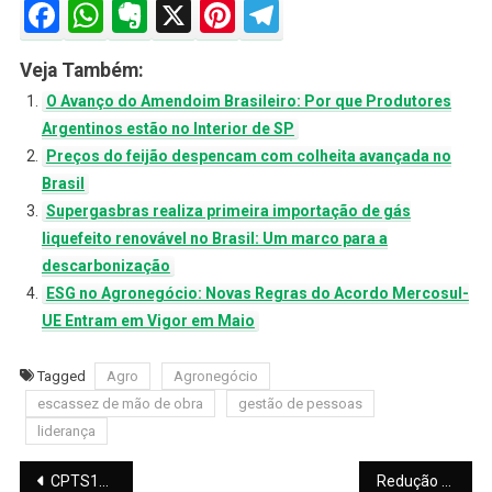
Facebook
WhatsApp
Evernote
X
Pinterest
Telegram
Veja Também:
O Avanço do Amendoim Brasileiro: Por que Produtores
Argentinos estão no Interior de SP
Preços do feijão despencam com colheita avançada no
Brasil
Supergasbras realiza primeira importação de gás
liquefeito renovável no Brasil: Um marco para a
descarbonização
ESG no Agronegócio: Novas Regras do Acordo Mercosul-
UE Entram em Vigor em Maio
Tagged
Agro
Agronegócio
escassez de mão de obra
gestão de pessoas
liderança
Navegação
CPTS11: Fundo da Capitânia supera 366 mil investidores e dispara em liquidez na B3
Redução do ICMS sobre Diesel: Rio de Janeiro e Rondônia Rejeitam Proposta