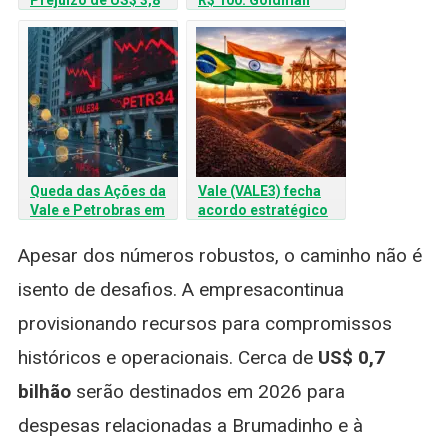
Bilhões: O Que o
Sachs ve ação acima
Investidor Precisa
de R$ 100
Saber?
Queda das Ações da
Vale (VALE3) fecha
Vale e Petrobras em
acordo estratégico
Nova York: Entenda o
para minério de ferro
Cenário
na Índia
Apesar dos números robustos, o caminho não é
isento de desafios. A empresacontinua
provisionando recursos para compromissos
históricos e operacionais. Cerca de
US$ 0,7
bilhão
serão destinados em 2026 para
despesas relacionadas a Brumadinho e à