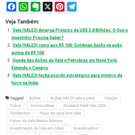
Facebook
WhatsApp
Evernote
X
Pinterest
Telegram
Veja Também:
Vale (VALE3) Amarga Prejuízo de US$ 3,8 Bilhões: O Que o
Investidor Precisa Saber?
Vale (VALE3) rumo aos R$ 100: Goldman Sachs ve ação
acima de R$ 100
Queda das Ações da Vale e Petrobras em Nova York:
Entenda o Cenário
Vale (VALE3) fecha acordo estratégico para minério de
ferro na Índia
Tagged
Ações
Ações VALE3 vale a pena
Carajás
Cobre
Commodities
Dividend Yield Vale 2026
Dividendos
Fluxo de caixa livre Vale
Futuro da Vale Metais Básicos
Investimento da Vale em cobre
investimentos