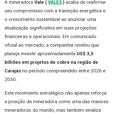
A mineradora
Vale (
VALE3
)
acaba de reafirmar
De
US$
seu compromisso com a transição energética e
3,5
o crescimento sustentável ao anunciar uma
Bi
Em
atualização significativa em suas projeções
Cobre
financeiras e operacionais. Em comunicado
Até
2030
oficial ao mercado, a companhia revelou que
planeja investir aproximadamente
US$ 3,5
bilhões em projetos de cobre na região de
Carajás
no período compreendido entre 2026 e
2030.
Este movimento estratégico não apenas reforça
a posição da mineradora como uma das maiores
mineradoras do mundo, mas também sinaliza