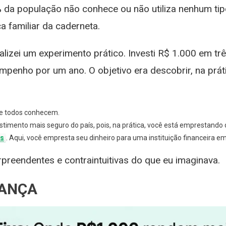
ESOURO
da população não conhece ou não utiliza nenhum tipo
 familiar da caderneta.
DB
OR
ealizei um experimento prático. Investi R$ 1.000 em 
NO
nho por um ano. O objetivo era descobrir, na prátic
ESULTADO
HOCA
e todos conhecem.
stimento mais seguro do país, pois, na prática, você está emprestando 
os
. Aqui, você empresta seu dinheiro para uma instituição financeira em
preendentes e contraintuitivas do que eu imaginava.
PANÇA