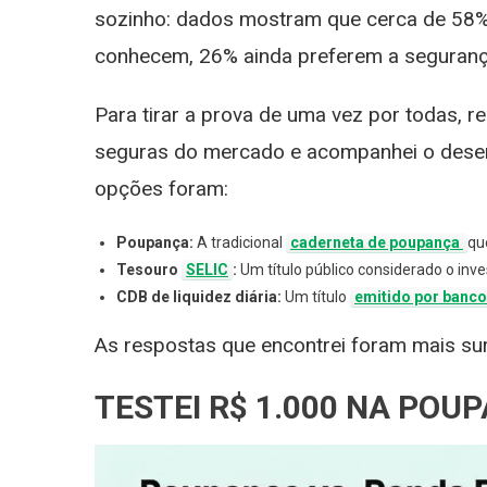
T
sozinho: dados mostram que cerca de 58% 
E
conhecem, 26% ainda preferem a segurança
C
P
1
Para tirar a prova de uma vez por todas, r
A
seguras do mercado e acompanhei o desempe
|
O
opções foram:
R
C
Poupança:
A tradicional
caderneta de poupança
qu
Tesouro
SELIC
:
Um título público considerado o inve
CDB de liquidez diária:
Um título
emitido por banc
As respostas que encontrei foram mais sur
TESTEI R$ 1.000 NA POU