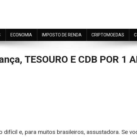
S
ECONOMIA
IMPOSTO DE RENDA
CRIPTOMOEDAS
C
pança, TESOURO E CDB POR 1 
n
estei
$
m
.000
a
difícil e, para muitos brasileiros, assustadora. Se v
oupança,