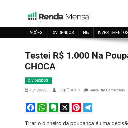
Skip
to
content
Seu dinheiro trabalhando por você.
Renda Mensal
AÇÕES
DIVIDENDOS
FIIs
INVESTIMENTO
Testei R$ 1.000 Na Pou
CHOCA
DIVIDENDOS
Luigi Goulart
O
15/12/2025
Deixe Um Comentário
T
R
Facebook
WhatsApp
Evernote
X
Pinterest
Telegra
1
N
Tirar o dinheiro da poupança é uma decisão 
P