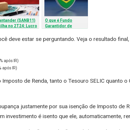
antander (SANB11)
O que é Fundo
rilha no 2T24: Lucro
Garantidor de
 R$ 3,33 bi
Créditos (FGC)? Guia
urpreende o
Completo para
cê deve estar se perguntando. Veja o resultado final
ercado
Proteger seu Dinheiro
% após IR)
% após IR)
o Imposto de Renda, tanto o Tesouro SELIC quanto o
oupança justamente por sua isenção de Imposto de 
m investimento é isento que ele, automaticamente, re