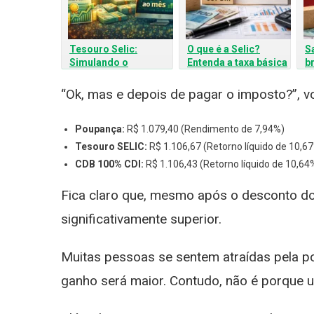
Tesouro Selic:
O que é a Selic?
S
Simulando o
Entenda a taxa básica
b
Rendimento de 1%
de juros do Brasil
de
com um Investimento
s
“Ok, mas e depois de pagar o imposto?”, vo
de R$ 1000
m
Poupança:
R$ 1.079,40 (Rendimento de 7,94%)
Tesouro SELIC:
R$ 1.106,67 (Retorno líquido de 10,67
CDB 100% CDI:
R$ 1.106,43 (Retorno líquido de 10,64
Fica claro que, mesmo após o desconto d
significativamente superior.
Muitas pessoas se sentem atraídas pela p
ganho será maior. Contudo, não é porque u