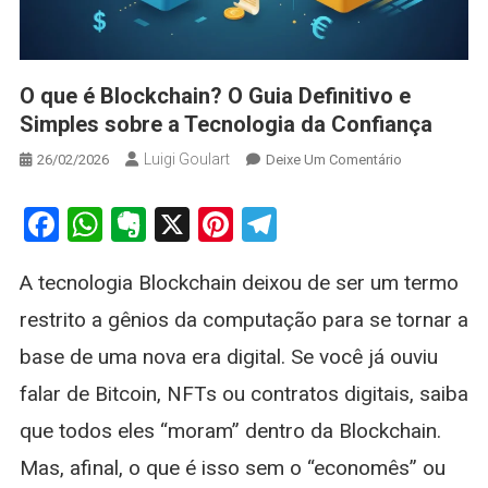
O que é Blockchain? O Guia Definitivo e
Simples sobre a Tecnologia da Confiança
Luigi Goulart
On
26/02/2026
Deixe Um Comentário
O
Que
Facebook
WhatsApp
Evernote
X
Pinterest
Telegram
É
Blockchain?
A tecnologia Blockchain deixou de ser um termo
O
Guia
restrito a gênios da computação para se tornar a
Definitivo
base de uma nova era digital. Se você já ouviu
E
Simples
falar de Bitcoin, NFTs ou contratos digitais, saiba
Sobre
que todos eles “moram” dentro da Blockchain.
A
Tecnologia
Mas, afinal, o que é isso sem o “economês” ou
Da