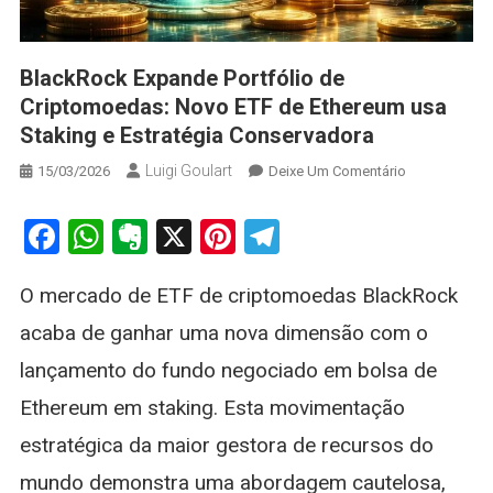
BlackRock Expande Portfólio de
Criptomoedas: Novo ETF de Ethereum usa
Staking e Estratégia Conservadora
Luigi Goulart
On
15/03/2026
Deixe Um Comentário
BlackRock
Expande
Facebook
WhatsApp
Evernote
X
Pinterest
Telegram
Portfólio
De
O mercado de ETF de criptomoedas BlackRock
Criptomoedas
Novo
acaba de ganhar uma nova dimensão com o
ETF
lançamento do fundo negociado em bolsa de
De
Ethereum
Ethereum em staking. Esta movimentação
Usa
estratégica da maior gestora de recursos do
Staking
E
mundo demonstra uma abordagem cautelosa,