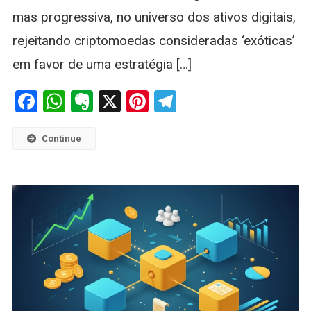
Estratégia
mas progressiva, no universo dos ativos digitais,
Conservador
rejeitando criptomoedas consideradas ‘exóticas’
em favor de uma estratégia […]
Facebook
WhatsApp
Evernote
X
Pinterest
Telegram
Continue