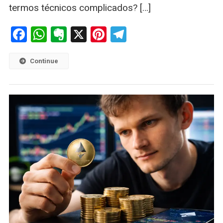
termos técnicos complicados? […]
Confiança
Facebook
WhatsApp
Evernote
X
Pinterest
Telegram
Continue