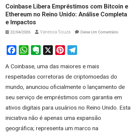
Coinbase Libera Empréstimos com Bitcoin e
Ethereum no Reino Unido: Análise Completa
e Impactos
Vanessa Souza
On
22/04/2026
Deixe Um Comentário
Coinbase
Libera
Facebook
WhatsApp
Evernote
X
Pinterest
Telegram
Emprésti
Com
A Coinbase, uma das maiores e mais
Bitcoin
E
respeitadas corretoras de criptomoedas do
Ethereum
mundo, anunciou oficialmente o lançamento de
No
Reino
seu serviço de empréstimos com garantia em
Unido:
ativos digitais para usuários no Reino Unido. Esta
Análise
Completa
iniciativa não é apenas uma expansão
E
geográfica; representa um marco na
Impactos