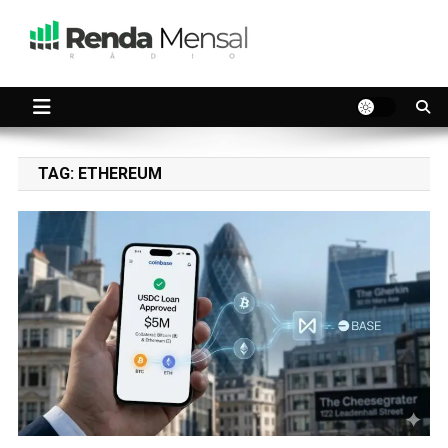
Skip
to
content
Seu dinheiro trabalhando por você.
Renda Mensal
TAG:
ETHEREUM