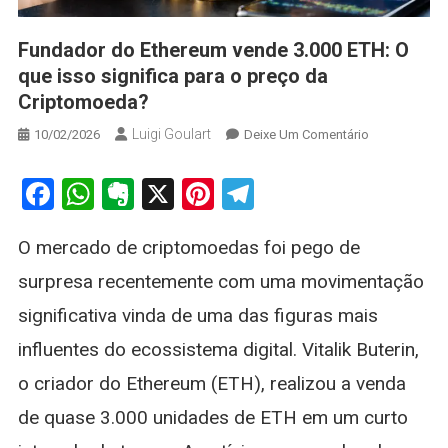
Fundador do Ethereum vende 3.000 ETH: O
que isso significa para o preço da
Criptomoeda?
Luigi Goulart
On
10/02/2026
Deixe Um Comentário
Fundador
Do
Facebook
WhatsApp
Evernote
X
Pinterest
Telegram
Ethereum
Vende
O mercado de criptomoedas foi pego de
3.000
ETH:
surpresa recentemente com uma movimentação
O
significativa vinda de uma das figuras mais
Que
Isso
influentes do ecossistema digital. Vitalik Buterin,
Significa
o criador do Ethereum (ETH), realizou a venda
Para
O
de quase 3.000 unidades de ETH em um curto
Preço