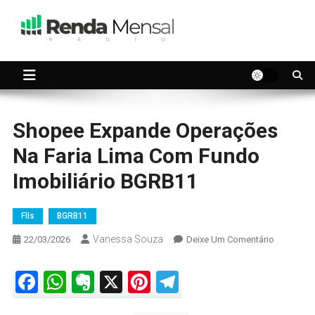
Skip
to
content
Seu dinheiro trabalhando por você.
Renda Mensal
Shopee Expande Operações
Na Faria Lima Com Fundo
Imobiliário BGRB11
FIIs
BGRB11
Vanessa Souza
On
22/03/2026
Deixe Um Comentário
Shopee
Expande
Facebook
WhatsApp
Evernote
X
Pinterest
Telegram
Operaçõe
Na