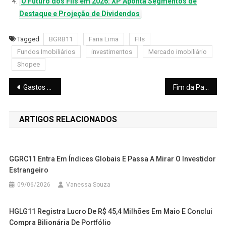
O Futuro dos FIIs em 2026: XP Aponta Segmentos de
Destaque e Projeção de Dividendos
Tagged
BGRB11
Faria Lima
FIIs
Fundos Imobiliários
investimentos
Mercado imobiliário
Shopee
Navegação
Gastos com IA não ameaçam orçamentos de cibersegurança
Fim da Patente do Ozempic: O Que Muda no Preço no Brasil
de
ARTIGOS RELACIONADOS
Post
GGRC11 Entra Em Índices Globais E Passa A Mirar O Investidor
Estrangeiro
09/06/2026
Vanessa Souza
HGLG11 Registra Lucro De R$ 45,4 Milhões Em Maio E Conclui
Compra Bilionária De Portfólio