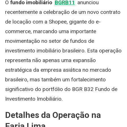
O
fundo imobiliário
BGRB11
anunciou
Faria
Lima
recentemente a celebração de um novo contrato
Com
de locação com a Shopee, gigante do e-
Fundo
Imobiliári
commerce, marcando uma importante
BGRB11
movimentação no setor de fundos de
investimento imobiliário brasileiro. Esta operação
representa não apenas uma expansão
estratégica da empresa asiática no mercado
brasileiro, mas também um fortalecimento
significativo do portfólio do BGR B32 Fundo de
Investimento Imobiliário.
Detalhes da Operação na
Faria Lima