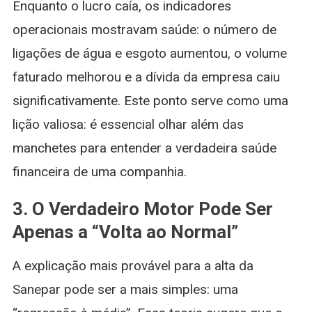
Verdades Sobre o
Empresas da B3
Enquanto o lucro caía, os indicadores
Tempo no Seu
operacionais mostravam saúde: o número de
Dinheiro
ligações de água e esgoto aumentou, o volume
faturado melhorou e a dívida da empresa caiu
significativamente. Este ponto serve como uma
lição valiosa: é essencial olhar além das
manchetes para entender a verdadeira saúde
financeira de uma companhia.
3. O Verdadeiro Motor Pode Ser
Apenas a “Volta ao Normal”
A explicação mais provável para a alta da
Sanepar pode ser a mais simples: uma