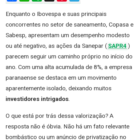
Recentemente
Enquanto o Ibovespa e suas principais
5
Fatos
concorrentes no setor de saneamento, Copasa e
Surpreendent
Sabesp, apresentam um desempenho modesto
Por
Trás
ou até negativo, as ações da Sanepar (
SAPR4
)
Da
parecem seguir um caminho próprio no início do
Alta
Misteriosa
ano. Com uma alta acumulada de 8%, a empresa
paranaense se destaca em um movimento
aparentemente isolado, deixando muitos
investidores intrigados
.
O que está por trás dessa valorização? A
resposta não é óbvia. Não há um fato relevante
bombástico ou um anúncio de privatização no