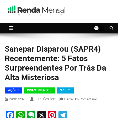
Skip
to
content
Seu dinheiro trabalhando por você.
Renda Mensal
Sanepar Disparou (SAPR4)
Recentemente: 5 Fatos
Surpreendentes Por Trás Da
Alta Misteriosa
AÇÕES
INVESTIMENTOS
SAPR4
Luigi Goulart
On
29/01/2026
Deixe Um Comentário
Sanepar
Disparou
Facebook
WhatsApp
Evernote
X
Pinterest
Telegram
(SAPR4)