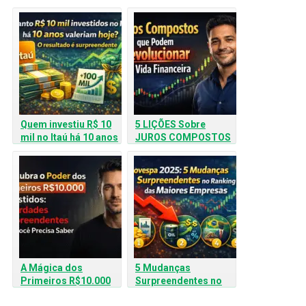
Quem investiu R$ 10
5 LIÇÕES Sobre
mil no Itaú há 10 anos
JUROS COMPOSTOS
hoje está Rindo!
que salvarão Sua Vida
Financeira
A Mágica dos
5 Mudanças
Primeiros R$10.000
Surpreendentes no
Investidos: 4
Ranking das Maiores