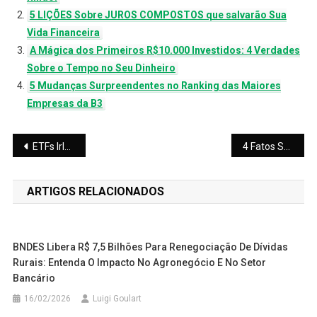
5 LIÇÕES Sobre JUROS COMPOSTOS que salvarão Sua
Vida Financeira
A Mágica dos Primeiros R$10.000 Investidos: 4 Verdades
Sobre o Tempo no Seu Dinheiro
5 Mudanças Surpreendentes no Ranking das Maiores
Empresas da B3
Navegação
ETFs Irlandeses: O Segredo dos Investidores para Pagar Menos Imposto
4 Fatos Surpreendentes sobre Juros sobre Capital Próprio (JCP)
de
ARTIGOS RELACIONADOS
Post
BNDES Libera R$ 7,5 Bilhões Para Renegociação De Dívidas
Rurais: Entenda O Impacto No Agronegócio E No Setor
Bancário
16/02/2026
Luigi Goulart