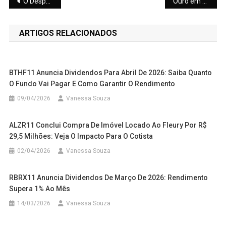
Navegação
O Despertar das Mineradoras: Por que o Setor de Mineração se Tornou o Novo Favorito do Mercado Global e Brasileiro
Ouro em Alta: Como Investir no Metal Precioso e Fugir do Leão
de
ARTIGOS RELACIONADOS
Post
BTHF11 Anuncia Dividendos Para Abril De 2026: Saiba Quanto
O Fundo Vai Pagar E Como Garantir O Rendimento
09/04/2026
Vanessa Souza
ALZR11 Conclui Compra De Imóvel Locado Ao Fleury Por R$
29,5 Milhões: Veja O Impacto Para O Cotista
02/04/2026
Vanessa Souza
RBRX11 Anuncia Dividendos De Março De 2026: Rendimento
Supera 1% Ao Mês
14/03/2026
Vanessa Souza