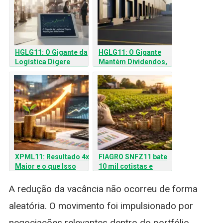
HGLG11: O Gigante da
HGLG11: O Gigante
Logística Digere
Mantém Dividendos,
Aquisições Bilionárias
mas Liga Alerta de
Vacância
XPML11: Resultado 4x
FIAGRO SNFZ11 bate
Maior e o que Isso
10 mil cotistas e
Significa
reforça pagamento
com 12,55% ao ano
A redução da vacância não ocorreu de forma
aleatória. O movimento foi impulsionado por
negociações relevantes dentro do portfólio