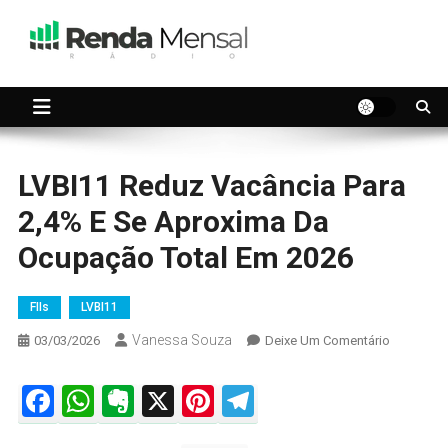
Skip
to
content
Seu dinheiro trabalhando por você.
Renda Mensal
LVBI11 Reduz Vacância Para
2,4% E Se Aproxima Da
Ocupação Total Em 2026
FIIs
LVBI11
Vanessa Souza
On
03/03/2026
Deixe Um Comentário
LVBI11
Reduz
Facebook
WhatsApp
Evernote
X
Pinterest
Telegram
Vacância
Para