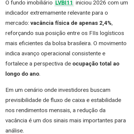
O fundo imobiliário
LVBI11
iniciou 2026 com um
2,4%
E
indicador extremamente relevante para o
Se
mercado:
vacância física de apenas 2,4%
,
Aproxima
Da
reforçando sua posição entre os FIIs logísticos
Ocupaçã
mais eficientes da bolsa brasileira. O movimento
Total
Em
indica avanço operacional consistente e
2026
fortalece a perspectiva de
ocupação total ao
longo do ano
.
Em um cenário onde investidores buscam
previsibilidade de fluxo de caixa e estabilidade
nos rendimentos mensais, a redução da
vacância é um dos sinais mais importantes para
análise.