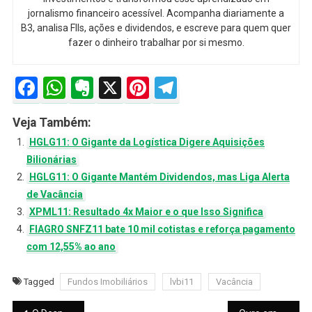
jornalismo financeiro acessível. Acompanha diariamente a
B3, analisa FIIs, ações e dividendos, e escreve para quem quer
fazer o dinheiro trabalhar por si mesmo.
Facebook
WhatsApp
Evernote
X
Pinterest
Telegram
Veja Também:
HGLG11: O Gigante da Logística Digere Aquisições
Bilionárias
HGLG11: O Gigante Mantém Dividendos, mas Liga Alerta
de Vacância
XPML11: Resultado 4x Maior e o que Isso Significa
FIAGRO SNFZ11 bate 10 mil cotistas e reforça pagamento
com 12,55% ao ano
Tagged
Fundos Imobiliários
lvbi11
Vacância