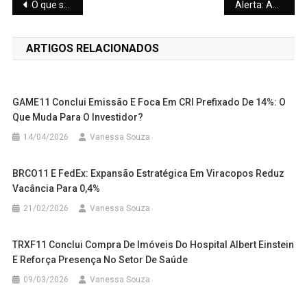
Navegação
O que são Fundos Imobiliários? O Guia Definitivo para Começar a Investir em FIIs
Alerta: Apreensão Recorde de 60 Toneladas de Insumos Agrícolas Falsificados
de
ARTIGOS RELACIONADOS
Post
GAME11 Conclui Emissão E Foca Em CRI Prefixado De 14%: O
Que Muda Para O Investidor?
14/04/2026
Vanessa Souza
BRCO11 E FedEx: Expansão Estratégica Em Viracopos Reduz
Vacância Para 0,4%
21/02/2026
Vanessa Souza
TRXF11 Conclui Compra De Imóveis Do Hospital Albert Einstein
E Reforça Presença No Setor De Saúde
09/03/2026
Vanessa Souza