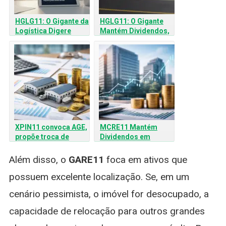
HGLG11: O Gigante da
HGLG11: O Gigante
Logística Digere
Mantém Dividendos,
Aquisições Bilionárias
mas Liga Alerta de
Vacância
XPIN11 convoca AGE,
MCRE11 Mantém
propõe troca de
Dividendos em
Gestora, Venda de
Fevereiro e Registra
Ativos e Liquidação
Ganhos com Venda de
Além disso, o
GARE11
foca em ativos que
Ativos
possuem excelente localização. Se, em um
cenário pessimista, o imóvel for desocupado, a
capacidade de relocação para outros grandes