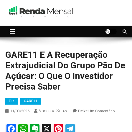
Skip
to
content
Seu dinheiro trabalhando por você.
Renda Mensal
GARE11 E A Recuperação
Extrajudicial Do Grupo Pão De
Açúcar: O Que O Investidor
Precisa Saber
FIIs
GARE11
Vanessa Souza
On
11/03/2026
Deixe Um Comentário
GARE11
E
Facebook
WhatsApp
Evernote
X
Pinterest
Telegram
A