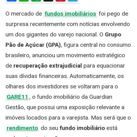
Recupera
O mercado de
fundos imobiliários
foi pego de
Extrajudici
Do
surpresa recentemente com notícias envolvendo
Grupo
um dos gigantes do varejo nacional. O
Grupo
Pão
De
Pão de Açúcar (GPA)
, figura central no consumo
Açúcar:
brasileiro, anunciou um movimento estratégico
O
Que
de
recuperação extrajudicial
para equacionar
O
suas dívidas financeiras. Automaticamente, os
Investidor
Precisa
olhares dos investidores se voltaram para o
Saber
GARE11
, o fundo imobiliário da Guardian
Gestão, que possui uma exposição relevante a
imóveis locados para a varejista. Mas será que o
rendimento
do seu
fundo imobiliário
está