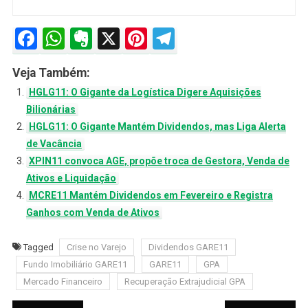
Facebook
WhatsApp
Evernote
X
Pinterest
Telegram
Veja Também:
HGLG11: O Gigante da Logística Digere Aquisições
Bilionárias
HGLG11: O Gigante Mantém Dividendos, mas Liga Alerta
de Vacância
XPIN11 convoca AGE, propõe troca de Gestora, Venda de
Ativos e Liquidação
MCRE11 Mantém Dividendos em Fevereiro e Registra
Ganhos com Venda de Ativos
Tagged
Crise no Varejo
Dividendos GARE11
Fundo Imobiliário GARE11
GARE11
GPA
Mercado Financeiro
Recuperação Extrajudicial GPA