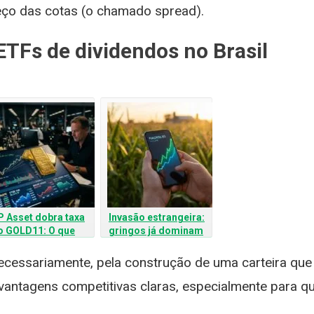
eço das cotas (o chamado spread).
ETFs de dividendos no Brasil
P Asset dobra taxa
Invasão estrangeira:
o GOLD11: O que
gringos já dominam
uda para o
quase 25% do giro
nvestidor e por que
dos Fiagros na B3
cessariamente, pela construção de uma carteira que 
nalistas sugerem o
vantagens competitivas claras, especialmente para q
esgate?