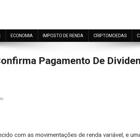
S
ECONOMIA
IMPOSTO DE RENDA
CRIPTOMOEDAS
C
Confirma Pagamento De Dividend
On
io
ETF
DIVD11:
m
Itaú
Asset
uecido com as movimentações de renda variável, e um
Confirma