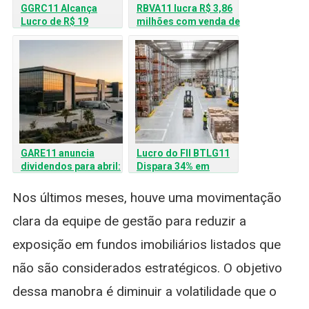
GGRC11 Alcança
RBVA11 lucra R$ 3,86
Lucro de R$ 19
milhões com venda de
Milhões e Atrai Mais
imóvel locado para a
de 22 Mil Novos
Caixa Econômica
Cotistas
GARE11 anuncia
Lucro do FII BTLG11
dividendos para abril:
Dispara 34% em
veja valores e como
Fevereiro: Veja
receber
Dividendos e
Nos últimos meses, houve uma movimentação
Estratégia de
clara da equipe de gestão para reduzir a
Crescimento
exposição em fundos imobiliários listados que
não são considerados estratégicos. O objetivo
dessa manobra é diminuir a volatilidade que o