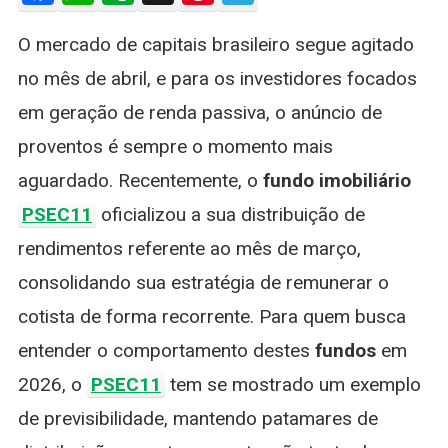
Confirma
O mercado de capitais brasileiro segue agitado
Pagament
De
no mês de abril, e para os investidores focados
Dividend
em geração de renda passiva, o anúncio de
Para
Abril
proventos é sempre o momento mais
De
aguardado. Recentemente, o
fundo imobiliário
2026;
Saiba
PSEC11
oficializou a sua distribuição de
Quanto
rendimentos referente ao mês de março,
Receber
consolidando sua estratégia de remunerar o
cotista de forma recorrente. Para quem busca
entender o comportamento destes
fundos
em
2026, o
PSEC11
tem se mostrado um exemplo
de previsibilidade, mantendo patamares de