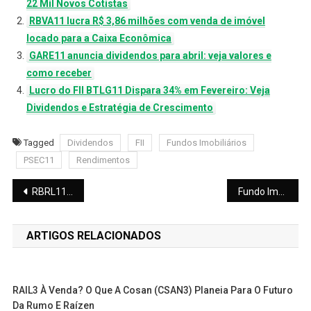
22 Mil Novos Cotistas
RBVA11 lucra R$ 3,86 milhões com venda de imóvel
locado para a Caixa Econômica
GARE11 anuncia dividendos para abril: veja valores e
como receber
Lucro do FII BTLG11 Dispara 34% em Fevereiro: Veja
Dividendos e Estratégia de Crescimento
Tagged
Dividendos
FII
Fundos Imobiliários
PSEC11
Rendimentos
Navegação
RBRL11: Fundo imobiliário mantém estabilidade e confirma dividendos para abril de 2026; veja os detalhes
Fundo Imobiliário PCIP11 divulga novos dividendos para abril de 2026; veja quanto receber
de
ARTIGOS RELACIONADOS
Post
RAIL3 À Venda? O Que A Cosan (CSAN3) Planeia Para O Futuro
Da Rumo E Raízen