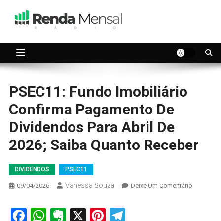
Skip
to
content
Seu dinheiro trabalhando por você.
Renda Mensal
PSEC11: Fundo Imobiliário
Confirma Pagamento De
Dividendos Para Abril De
2026; Saiba Quanto Receber
DIVIDENDOS
PSEC11
Vanessa Souza
On
09/04/2026
Deixe Um Comentário
PSEC11:
Fundo
Facebook
WhatsApp
Evernote
X
Pinterest
Telegram
Imobiliári