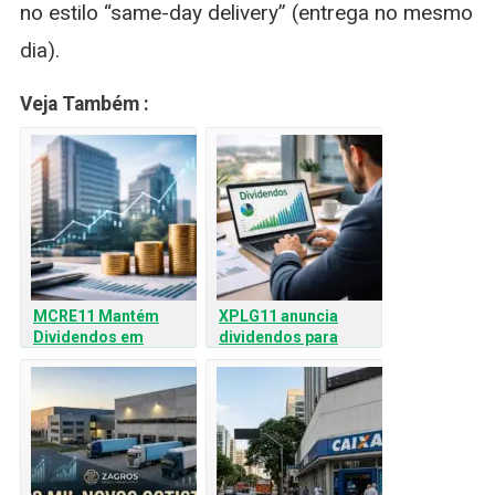
no estilo “same-day delivery” (entrega no mesmo
dia).
Veja Também :
MCRE11 Mantém
XPLG11 anuncia
Dividendos em
dividendos para
Fevereiro e Registra
março de 2026; veja
Ganhos com Venda de
valor e rendimento
Ativos