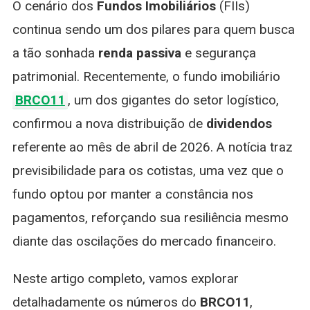
O cenário dos
Fundos Imobiliários
(FIIs)
Abril
De
continua sendo um dos pilares para quem busca
2026:
a tão sonhada
renda passiva
e segurança
Confira
Valores
patrimonial. Recentemente, o fundo imobiliário
E
BRCO11
, um dos gigantes do setor logístico,
Datas
confirmou a nova distribuição de
dividendos
referente ao mês de abril de 2026. A notícia traz
previsibilidade para os cotistas, uma vez que o
fundo optou por manter a constância nos
pagamentos, reforçando sua resiliência mesmo
diante das oscilações do mercado financeiro.
Neste artigo completo, vamos explorar
detalhadamente os números do
BRCO11
,