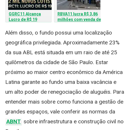
GGRC11 Alcança
RBVA11 lucra R$ 3,86
Lucro de R$ 19
milhões com venda de
Milhões e Atrai Mais
imóvel locado para a
de 22 Mil Novos
Caixa Econômica
Além disso, o fundo possui uma localização
Cotistas
geográfica privilegiada. Aproximadamente 23%
da sua ABL está situada em um raio de até 25
quilômetros da cidade de São Paulo. Estar
próximo ao maior centro econômico da América
Latina garante ao fundo uma baixa vacância e
um alto poder de renegociação de aluguéis. Para
entender mais sobre como funciona a gestão de
grandes espaços, vale conferir as normas da
ABNT
sobre infraestrutura e construção civil no