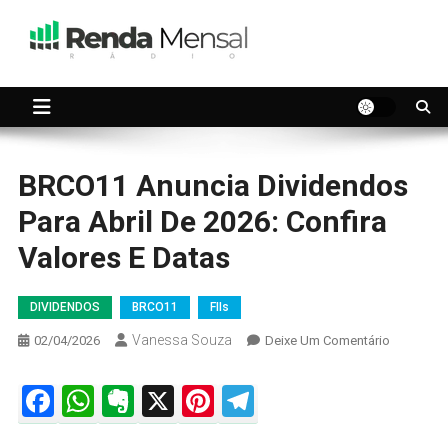
Skip
to
content
Seu dinheiro trabalhando por você.
Renda Mensal
BRCO11 Anuncia Dividendos
Para Abril De 2026: Confira
Valores E Datas
DIVIDENDOS
BRCO11
FIIs
Vanessa Souza
On
02/04/2026
Deixe Um Comentário
BRCO11
Anuncia
Facebook
WhatsApp
Evernote
X
Pinterest
Telegram
Dividend
Para