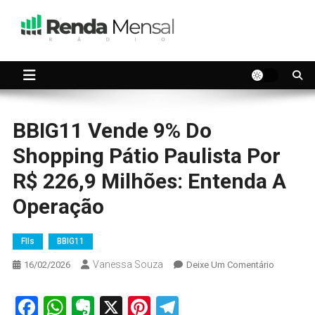
Skip
to
content
Seu dinheiro trabalhando por você.
Renda Mensal
BBIG11 Vende 9% Do
Shopping Pátio Paulista Por
R$ 226,9 Milhões: Entenda A
Operação
FIIs
BBIG11
Vanessa Souza
On
16/02/2026
Deixe Um Comentário
BBIG11
Vende
Facebook
WhatsApp
Evernote
X
Pinterest
Telegram
9%