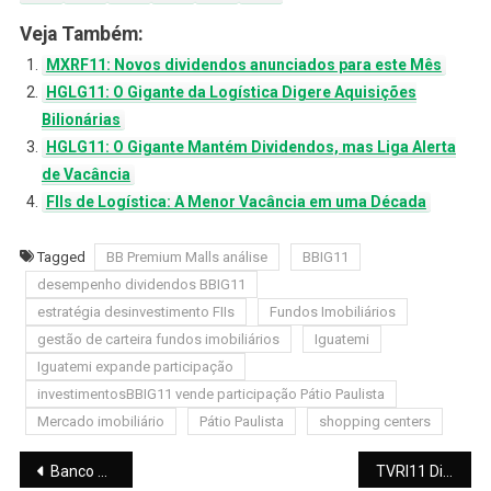
Veja Também:
MXRF11: Novos dividendos anunciados para este Mês
HGLG11: O Gigante da Logística Digere Aquisições
Bilionárias
HGLG11: O Gigante Mantém Dividendos, mas Liga Alerta
de Vacância
FIIs de Logística: A Menor Vacância em uma Década
Tagged
BB Premium Malls análise
BBIG11
desempenho dividendos BBIG11
estratégia desinvestimento FIIs
Fundos Imobiliários
gestão de carteira fundos imobiliários
Iguatemi
Iguatemi expande participação
investimentosBBIG11 vende participação Pátio Paulista
Mercado imobiliário
Pátio Paulista
shopping centers
Navegação
Banco do Brasil (BBAS3) e o Risco de R$ 5 Bi: O Impacto da Liquidação Master
TVRI11 Distribuição: Resultado, Dividendos e Estratégia de Portfólio