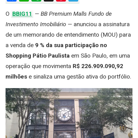
Do
O
BBIG11
—
BB Premium Malls Fundo de
Shopping
Pátio
Investimento Imobiliário
— anunciou a assinatura
Paulista
de um memorando de entendimento (MOU) para
Por
R$
a venda de
9 % da sua participação no
226,9
Shopping Pátio Paulista
em São Paulo, em uma
Milhões:
Entenda
operação que movimenta
R$ 226.909.090,92
A
milhões
e sinaliza uma gestão ativa do portfólio.
Operação